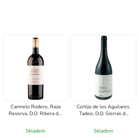
5,0
z
5
hvězdiček.
Carmelo Rodero, Raza
Cortijo de los Aguilares,
Reserva, D.O. Ribera del
Tadeo, D.O. Sierras de
Duero, červené víno,
Málaga, červené víno,
0,75l
0,75l
Skladem
Skladem