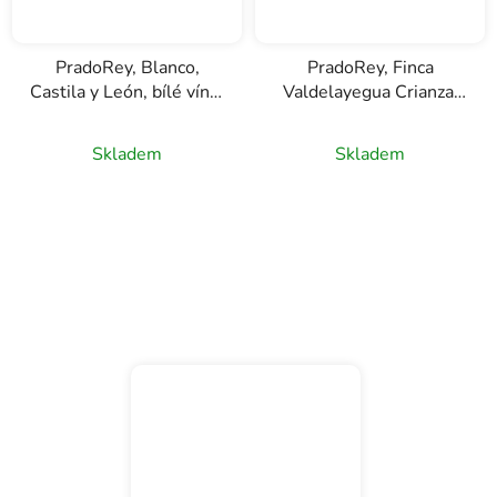
PradoRey, Blanco,
PradoRey, Finca
Castila y León, bílé víno,
Valdelayegua Crianza,
0,75l
D.O. Ribera del Duero,
červené víno, 0,75l
Skladem
Skladem