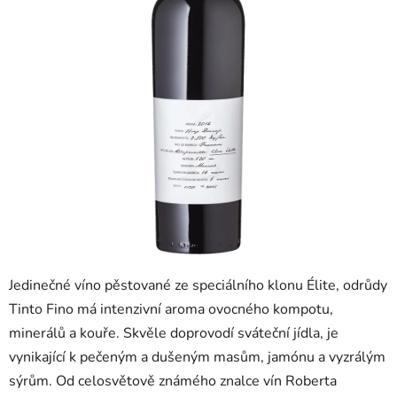
Jedinečné víno pěstované ze speciálního klonu Élite, odrůdy
Tinto Fino má intenzivní aroma ovocného kompotu,
minerálů a kouře. Skvěle doprovodí sváteční jídla, je
vynikající k pečeným a dušeným masům, jamónu a vyzrálým
sýrům. Od celosvětově známého znalce vín Roberta