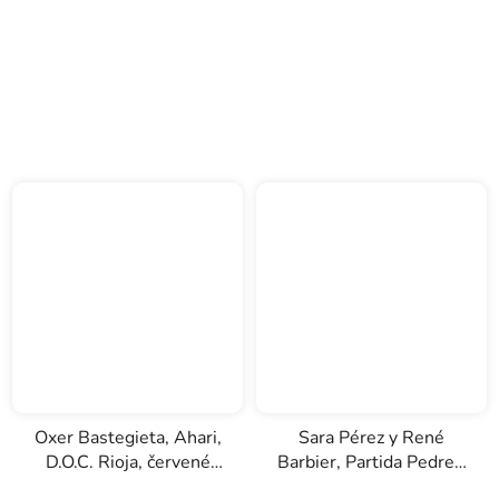
Oxer Bastegieta, Ahari,
Sara Pérez y René
D.O.C. Rioja, červené
Barbier, Partida Pedrer,
víno, 0,75l
D.O. Priorat, červené