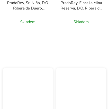
PradoRey, Sr. Niño, D.O.
PradoRey, Finca la Mina
Ribera de Duero,
Reserva, D.O. Ribera de
červené víno, 0,75l
Duero, červené víno,
0,75l
Skladem
Skladem