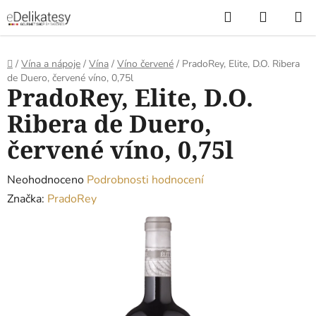
Přejít
Hledat
NÁKUP
na
KOŠÍK
obsah
Domů
/
Vína a nápoje
/
Vína
/
Víno červené
/
PradoRey, Elite, D.O. Ribera
de Duero, červené víno, 0,75l
PradoRey, Elite, D.O.
Ribera de Duero,
červené víno, 0,75l
Průměrné
Neohodnoceno
Podrobnosti hodnocení
hodnocení
Značka:
PradoRey
produktu
je
0,0
z
5
hvězdiček.