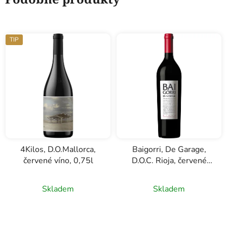
TIP
4Kilos, D.O.Mallorca,
Baigorri, De Garage,
červené víno, 0,75l
D.O.C. Rioja, červené
víno, 0,75l
Průměrné
Skladem
Skladem
hodnocení
produktu
je