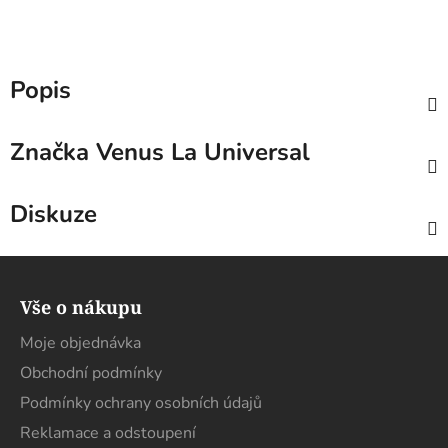
Popis
Značka
Venus La Universal
Diskuze
Z
á
Vše o nákupu
p
a
Moje objednávka
t
Obchodní podmínky
í
Podmínky ochrany osobních údajů
Reklamace a odstoupení