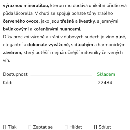
výraznou mineralitou,
kterou mu dodává unikátní břidlicová
půda llicorella. V chuti se spojují bohaté tóny zralého
červeného ovoce,
jako jsou
třešně
a
švestky,
s jemnými
bylinkovými
a
kořeněnými nuancemi.
Díky precizní výrobě a zrání v dubových sudech je víno
plné,
elegantní a
dokonale vyvážené,
s
dlouhým
a harmonickým
závěrem,
který potěší i nejnáročnější milovníky červených
vín.
Dostupnost
Skladem
Kód:
22484
Tisk
Zeptat se
Hlídat
Sdílet