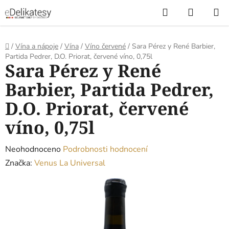
Přejít
Hledat
NÁKUP
na
KOŠÍK
obsah
Domů
/
Vína a nápoje
/
Vína
/
Víno červené
/
Sara Pérez y René Barbier,
Partida Pedrer, D.O. Priorat, červené víno, 0,75l
Sara Pérez y René
Barbier, Partida Pedrer,
D.O. Priorat, červené
víno, 0,75l
Průměrné
Neohodnoceno
Podrobnosti hodnocení
hodnocení
Značka:
Venus La Universal
produktu
je
0,0
z