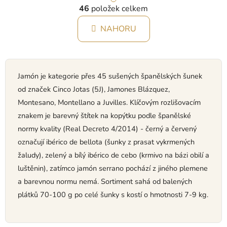
O
á
46
položek celkem
v
n
l
k
NAHORU
á
o
d
v
a
á
c
n
í
Jamón je kategorie přes 45 sušených španělských šunek
í
p
od značek Cinco Jotas (5J), Jamones Blázquez,
r
Montesano, Montellano a Juvilles. Klíčovým rozlišovacím
v
znakem je barevný štítek na kopýtku podle španělské
k
normy kvality (Real Decreto 4/2014) - černý a červený
y
označují ibérico de bellota (šunky z prasat vykrmených
v
ý
žaludy), zelený a bílý ibérico de cebo (krmivo na bázi obilí a
p
luštěnin), zatímco jamón serrano pochází z jiného plemene
i
a barevnou normu nemá. Sortiment sahá od balených
s
plátků 70-100 g po celé šunky s kostí o hmotnosti 7-9 kg.
u