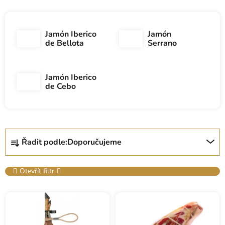
Jamón Iberico
Jamón
de Bellota
Serrano
Jamón Iberico
de Cebo
Ř
Řadit podle:
Doporučujeme
a
z
e
Otevřít filtr
n
V
í
ý
p
p