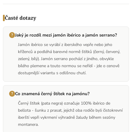
Časté dotazy
Jaký je rozdíl mezi jamón ibérico a jamón serrano?
Jamón ibérico se vyrábí z iberského vepře nebo jeho
kříženců a podléhá barevné normě štítků (černý, červený,
zelený, bílý). Jamón serrano pochází z jiného, obvykle
bílého plemene a touto normou se neřídí - jde o cenově
dostupnější variantu s odlišnou chutí.
Co znamená černý štítek na jamónu?
Černý štítek (pata negra) označuje 100% ibérico de
bellota - šunku z prasat, jejichž oba rodiče byli čistokrevní
iberští vepři vykrmení výhradně žaludy během sezóny
montanera.