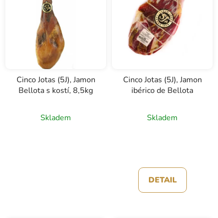
r
i
o
s
d
p
u
r
k
o
t
d
ů
u
Cinco Jotas (5J), Jamon
Cinco Jotas (5J), Jamon
Bellota s kostí, 8,5kg
ibérico de Bellota
k
t
Průměrné
ů
Skladem
Skladem
hodnocení
produktu
je
5,0
z
DETAIL
5
hvězdiček.