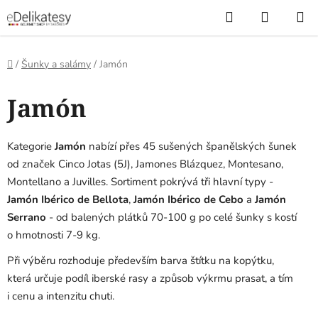
Přejít
Hledat
NÁKUP
na
KOŠÍK
obsah
Domů
/
Šunky a salámy
/
Jamón
Jamón
Kategorie
Jamón
nabízí přes 45 sušených španělských šunek
od značek Cinco Jotas (5J), Jamones Blázquez, Montesano,
Montellano a Juvilles. Sortiment pokrývá tři hlavní typy -
Jamón Ibérico de Bellota
,
Jamón Ibérico de Cebo
a
Jamón
Serrano
- od balených plátků 70-100 g po celé šunky s kostí
o hmotnosti 7-9 kg.
Při výběru rozhoduje především barva štítku na kopýtku,
která určuje podíl iberské rasy a způsob výkrmu prasat, a tím
i cenu a intenzitu chuti.