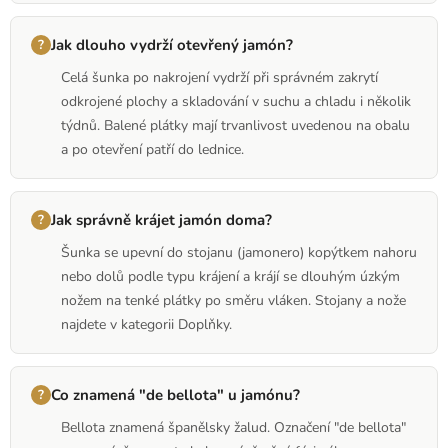
Jak dlouho vydrží otevřený jamón?
Celá šunka po nakrojení vydrží při správném zakrytí
odkrojené plochy a skladování v suchu a chladu i několik
týdnů. Balené plátky mají trvanlivost uvedenou na obalu
a po otevření patří do lednice.
Jak správně krájet jamón doma?
Šunka se upevní do stojanu (jamonero) kopýtkem nahoru
nebo dolů podle typu krájení a krájí se dlouhým úzkým
nožem na tenké plátky po směru vláken. Stojany a nože
najdete v kategorii Doplňky.
Co znamená "de bellota" u jamónu?
Bellota znamená španělsky žalud. Označení "de bellota"