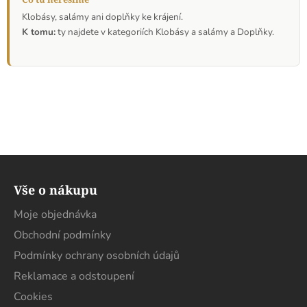
Klobásy, salámy ani doplňky ke krájení.
K tomu:
ty najdete v kategoriích Klobásy a salámy a Doplňky.
Z
á
Vše o nákupu
p
a
Moje objednávka
t
Obchodní podmínky
í
Podmínky ochrany osobních údajů
Reklamace a odstoupení
Cookies