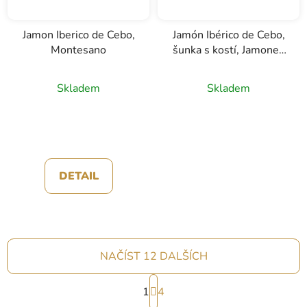
Jamon Iberico de Cebo,
Jamón Ibérico de Cebo,
Montesano
šunka s kostí, Jamones
Blázquez, 7 - 8kg
Skladem
Skladem
DETAIL
NAČÍST 12 DALŠÍCH
S
1
t
4
r