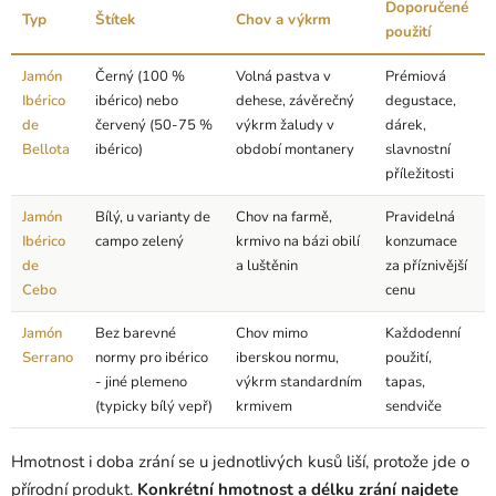
Doporučené
Typ
Štítek
Chov a výkrm
použití
Jamón
Černý (100 %
Volná pastva v
Prémiová
Ibérico
ibérico) nebo
dehese, závěrečný
degustace,
de
červený (50-75 %
výkrm žaludy v
dárek,
Bellota
ibérico)
období montanery
slavnostní
příležitosti
Jamón
Bílý, u varianty de
Chov na farmě,
Pravidelná
Ibérico
campo zelený
krmivo na bázi obilí
konzumace
de
a luštěnin
za příznivější
Cebo
cenu
Jamón
Bez barevné
Chov mimo
Každodenní
Serrano
normy pro ibérico
iberskou normu,
použití,
- jiné plemeno
výkrm standardním
tapas,
(typicky bílý vepř)
krmivem
sendviče
Hmotnost i doba zrání se u jednotlivých kusů liší, protože jde o
přírodní produkt.
Konkrétní hmotnost a délku zrání najdete