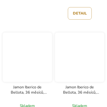
DETAIL
Jamon Iberico de
Jamon Iberico de
Bellota, 36 měsíců,
Bellota, 36 měsíců,
šunka s kostí, Jamones
šunka s kostí,
Blázquez, 8 - 9kg
Montesano, 8 - 9kg
Skladem
Skladem