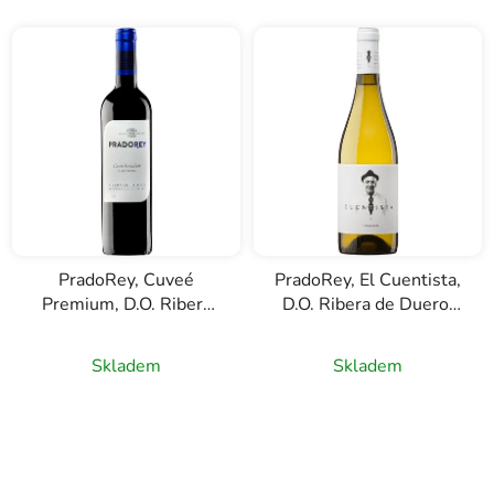
PradoRey, Cuveé
PradoRey, El Cuentista,
Premium, D.O. Ribera
D.O. Ribera de Duero,
del Duero, červené víno,
bílé víno, 0,75l
0,75l
Skladem
Skladem