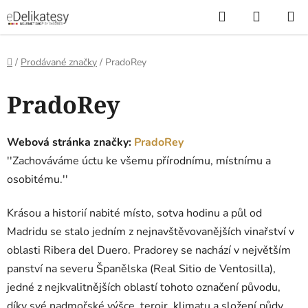
Přejít
Hledat
NÁKUP
na
KOŠÍK
obsah
Domů
/
Prodávané značky
/
PradoRey
V
PradoRey
ý
p
i
Webová stránka značky:
PradoRey
s
''Zachováváme úctu ke všemu přírodnímu, místnímu a
p
osobitému.''
r
o
Krásou a historií nabité místo, sotva hodinu a půl od
d
Madridu se stalo jedním z nejnavštěvovanějších vinařství v
u
oblasti Ribera del Duero. Pradorey se nachází v největším
k
panství na severu Španělska (Real Sitio de Ventosilla),
t
jedné z nejkvalitnějších oblastí tohoto označení původu,
ů
díky své nadmořské výšce, teroir, klimatu a složení půdy.