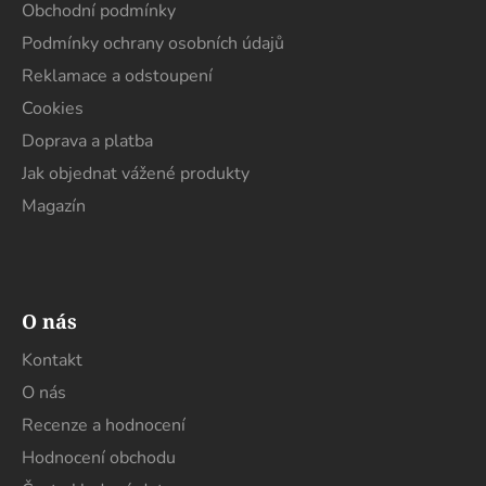
t
í
Obchodní podmínky
í
p
Podmínky ochrany osobních údajů
r
Reklamace a odstoupení
v
k
Cookies
y
Doprava a platba
v
Jak objednat vážené produkty
ý
p
Magazín
i
s
u
O nás
Kontakt
O nás
Recenze a hodnocení
Hodnocení obchodu