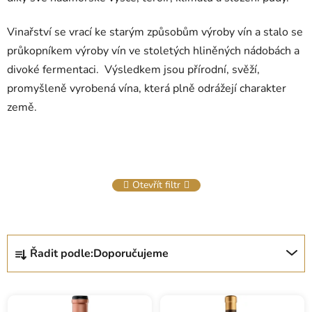
Vinařství se vrací ke starým způsobům výroby vín a stalo se
průkopníkem výroby vín ve stoletých hliněných nádobách a
divoké fermentaci. Výsledkem jsou přírodní, svěží,
promyšleně vyrobená vína, která plně odrážejí charakter
země.
Otevřít filtr
Ř
Řadit podle:
Doporučujeme
a
z
e