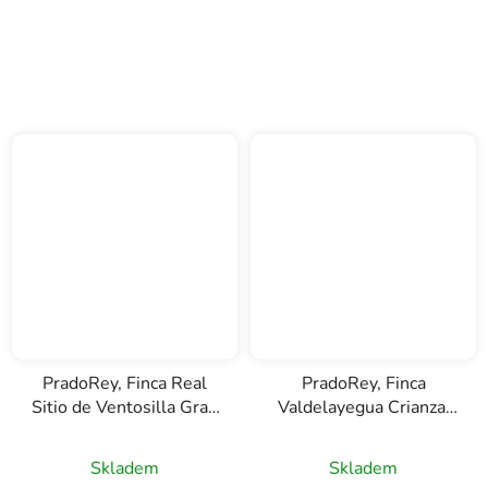
PradoRey, Finca Real
PradoRey, Finca
Sitio de Ventosilla Gran
Valdelayegua Crianza,
Reserva, D.O. Ribera de
D.O. Ribera del Duero,
Duero, červené víno,
červené víno, 0,75l
Skladem
Skladem
0,75l