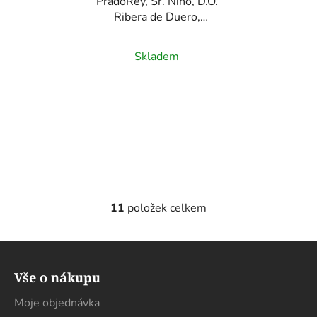
PradoRey, Sr. Niño, D.O.
Ribera de Duero,
červené víno, 0,75l
Skladem
11
položek celkem
O
v
l
Z
á
á
d
Vše o nákupu
p
a
a
Moje objednávka
c