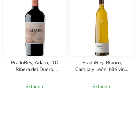
n
í
p
r
o
d
u
k
PradoRey, Adaro, D.O.
PradoRey, Blanco,
t
Ribera del Duero,
Castila y León, bílé víno,
ů
červené víno, 0,75l
0,75l
Skladem
Skladem