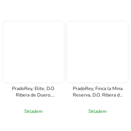
PradoRey, Elite, D.O.
PradoRey, Finca la Mina
Ribera de Duero,
Reserva, D.O. Ribera de
červené víno, 0,75l
Duero, červené víno,
0,75l
Skladem
Skladem