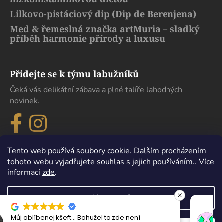
Lilkovo-pistáciový dip (Dip de Berenjena)
Med & řemeslná značka artMuria – sladký
příběh harmonie přírody a luxusu
Přidejte se k týmu labužníků
Čeká vás delikátní zábava a plné talíře lahodných
novinek.
Tento web používá soubory cookie. Dalším procházením
tohoto webu vyjadřujete souhlas s jejich používáním.. Více
informací
zde
.
Nastavení
Maximální spokojenost, sehnal jsem zde lahev
Vytvořil Shoptet