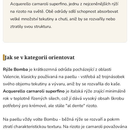
Acquerello carnaroli superfino, jednu z nejceněnějších rýží
í
p
na rizoto na světě. Obě odrůdy sdílí schopnost absorbovat
r
velké množství tekutiny a chuti, aniž by se rozvařily nebo
v
ztratily svou strukturu.
k
y
v
ý
p
Jak se v kategorii orientovat
i
s
Rýže Bomba
je krátkozrnná odrůda pocházející z oblasti
u
Valencie, klasicky používaná na paellu - vstřebá až trojnásobek
svého objemu tekutiny a vývaru, aniž by se rozvařila do kaše.
Acquerello carnaroli superfino
je italská rýže zrající minimálně
rok v teplotně řízených silech, což jí dává vysoký obsah škrobu
potřebný pro krémové, ale stále "al dente" rizoto.
Na paellu vždy volte Bombu - běžná rýže se rozvaří a pokrm
ztratí charakteristickou texturu. Na rizoto je carnaroli považována