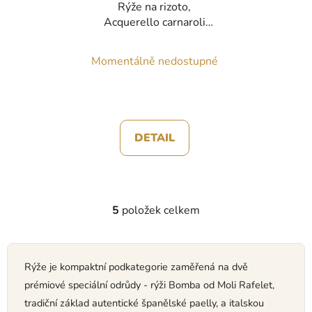
Rýže na rizoto,
Acquerello carnaroli
superfino 1kg
Momentálně nedostupné
DETAIL
5
položek celkem
O
v
l
á
Rýže je kompaktní podkategorie zaměřená na dvě
d
prémiové speciální odrůdy - rýži Bomba od Moli Rafelet,
a
tradiční základ autentické španělské paelly, a italskou
c