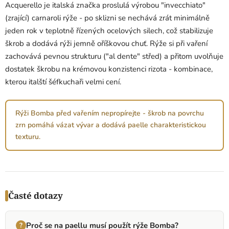
Acquerello je italská značka proslulá výrobou "invecchiato"
(zrající) carnaroli rýže - po sklizni se nechává zrát minimálně
jeden rok v teplotně řízených ocelových silech, což stabilizuje
škrob a dodává rýži jemně oříškovou chuť. Rýže si při vaření
zachovává pevnou strukturu ("al dente" střed) a přitom uvolňuje
dostatek škrobu na krémovou konzistenci rizota - kombinace,
kterou italští šéfkuchaři velmi cení.
Rýži Bomba před vařením nepropírejte - škrob na povrchu
zrn pomáhá vázat vývar a dodává paelle charakteristickou
texturu.
Časté dotazy
Proč se na paellu musí použít rýže Bomba?