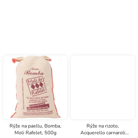
produktu
je
5,0
z
5
hvězdiček.
Rýže na paellu, Bomba,
Rýže na rizoto,
Moli Rafelet, 500g
Acquerello carnaroli