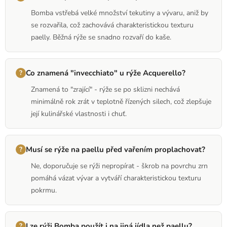
Bomba vstřebá velké množství tekutiny a vývaru, aniž by
se rozvařila, což zachovává charakteristickou texturu
paelly. Běžná rýže se snadno rozvaří do kaše.
Co znamená "invecchiato" u rýže Acquerello?
Znamená to "zrající" - rýže se po sklizni nechává
minimálně rok zrát v teplotně řízených silech, což zlepšuje
její kulinářské vlastnosti i chuť.
Musí se rýže na paellu před vařením proplachovat?
Ne, doporučuje se rýži nepropírat - škrob na povrchu zrn
pomáhá vázat vývar a vytváří charakteristickou texturu
pokrmu.
Lze rýži Bomba použít i na jiná jídla než paellu?