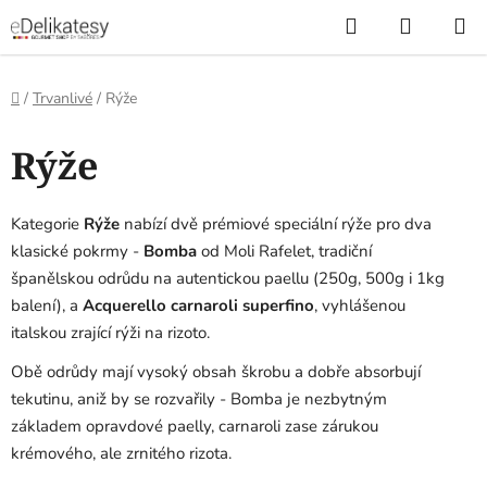
Přejít
Hledat
NÁKUP
na
KOŠÍK
obsah
Domů
/
Trvanlivé
/
Rýže
Rýže
Kategorie
Rýže
nabízí dvě prémiové speciální rýže pro dva
klasické pokrmy -
Bomba
od Moli Rafelet, tradiční
španělskou odrůdu na autentickou paellu (250g, 500g i 1kg
balení), a
Acquerello carnaroli superfino
, vyhlášenou
italskou zrající rýži na rizoto.
Obě odrůdy mají vysoký obsah škrobu a dobře absorbují
tekutinu, aniž by se rozvařily - Bomba je nezbytným
základem opravdové paelly, carnaroli zase zárukou
krémového, ale zrnitého rizota.