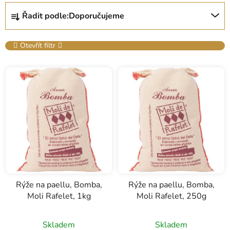
Ř
Řadit podle:
Doporučujeme
a
z
e
Otevřít filtr
n
V
í
ý
p
p
r
i
o
s
d
p
u
r
k
o
t
d
ů
u
Rýže na paellu, Bomba,
Rýže na paellu, Bomba,
Moli Rafelet, 1kg
Moli Rafelet, 250g
k
t
Průměrné
ů
Skladem
Skladem
hodnocení