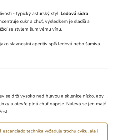
vosti - typický asturský styl.
Ledová sidra
centruje cukr a chuť, výsledkem je sladší a
ížící se stylem šumivému vínu.
 jako slavnostní aperitiv spíš ledová nebo šumivá
ev se drží vysoko nad hlavou a sklenice nízko, aby
blinky a otevře plná chuť nápoje. Nalévá se jen malé
žest.
á escanciado technika vyžaduje trochu cviku, ale i