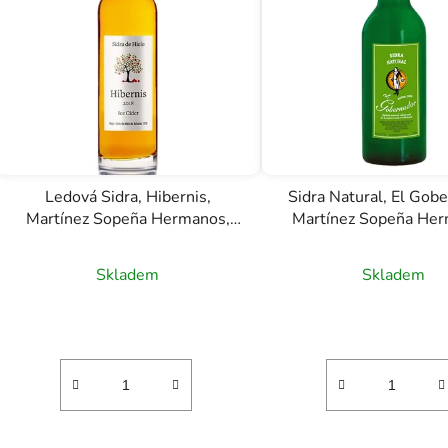
s
p
r
o
d
u
k
t
Ledová Sidra, Hibernis,
Sidra Natural, El Gob
ů
Martínez Sopeña Hermanos,
Martínez Sopeña Her
0,375l
0,7l
Skladem
Skladem