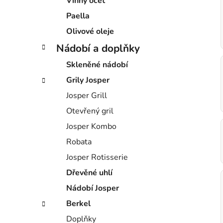
Vinný ocet
Paella
Olivové oleje
Nádobí a doplňky
Skleněné nádobí
Grily Josper
Josper Grill
Otevřený gril
Josper Kombo
Robata
Josper Rotisserie
Dřevěné uhlí
Nádobí Josper
Berkel
Doplňky