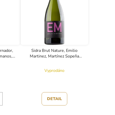
r
o
d
u
k
t
ů
ernador,
Sidra Brut Nature, Emilio
manos,
Martinez, Martínez Sopeña
Hermanos, 0,75l
Vyprodáno
DETAIL