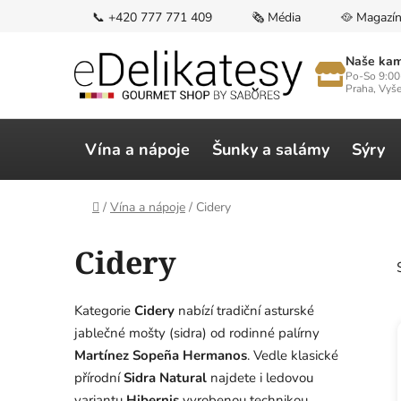
Přejít
📞 +420 777 771 409
🗞️ Média
🥘 Magazí
na
obsah
Naše kam
Po-So 9:00
Praha, Vyš
Vína a nápoje
Šunky a salámy
Sýry
Domů
/
Vína a nápoje
/
Cidery
Cidery
Kategorie
Cidery
nabízí tradiční asturské
jablečné mošty (sidra) od rodinné palírny
Martínez Sopeña Hermanos
. Vedle klasické
přírodní
Sidra Natural
najdete i ledovou
variantu
Hibernis
vyrobenou technikou