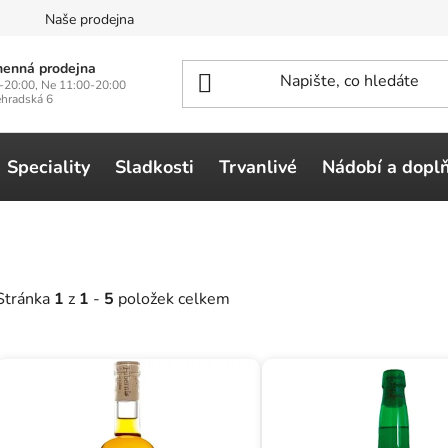
n
Naše prodejna
enná prodejna
-20:00, Ne 11:00-20:00
ehradská 6
Speciality
Sladkosti
Trvanlivé
Nádobí a dopl
Stránka
1
z
1
-
5
položek celkem
V
ý
p
i