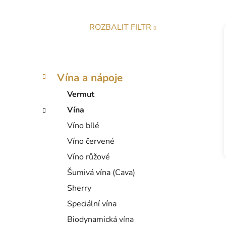
a
n
ROZBALIT FILTR
e
l
K
Přeskočit
Vína a nápoje
a
kategorie
t
Vermut
e
Vína
g
Víno bílé
o
r
Víno červené
i
Víno růžové
e
Šumivá vína (Cava)
Sherry
Speciální vína
Biodynamická vína