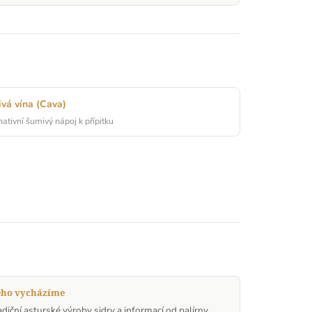
vá vína (Cava)
nativní šumivý nápoj k přípitku
eho vycházíme
adiční asturské výroby sidry a informací od palírny