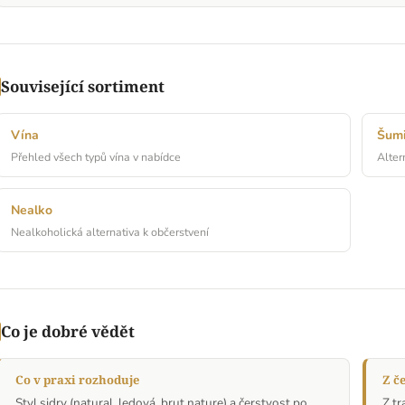
Související sortiment
Vína
Šumi
Přehled všech typů vína v nabídce
Alter
Nealko
Nealkoholická alternativa k občerstvení
Co je dobré vědět
Co v praxi rozhoduje
Z č
Styl sidry (natural, ledová, brut nature) a čerstvost po
Z tr