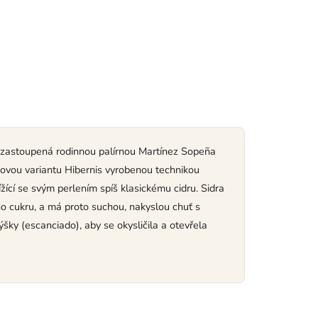
), zastoupená rodinnou palírnou Martínez Sopeña
dovou variantu Hibernis vyrobenou technikou
ící se svým perlením spíš klasickému cidru. Sidra
o cukru, a má proto suchou, nakyslou chuť s
šky (escanciado), aby se okysličila a otevřela