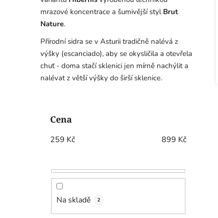
mrazové koncentrace a šumivější styl
Brut
Nature
.
Přírodní sidra se v Asturii tradičně nalévá z
výšky (escanciado), aby se okysličila a otevřela
chuť - doma stačí sklenici jen mírně nachýlit a
nalévat z větší výšky do širší sklenice.
P
o
Cena
s
t
259
Kč
899
Kč
r
a
n
n
í
Na skladě
2
p