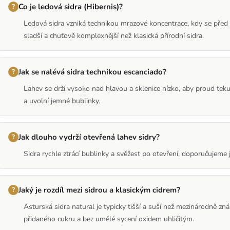
Co je ledová sidra (Hibernis)?
Ledová sidra vzniká technikou mrazové koncentrace, kdy se před l
sladší a chuťově komplexnější než klasická přírodní sidra.
Jak se nalévá sidra technikou escanciado?
Lahev se drží vysoko nad hlavou a sklenice nízko, aby proud tekut
a uvolní jemné bublinky.
Jak dlouho vydrží otevřená lahev sidry?
Sidra rychle ztrácí bublinky a svěžest po otevření, doporučujeme ji
Jaký je rozdíl mezi sidrou a klasickým cidrem?
Asturská sidra natural je typicky tišší a suší než mezinárodně zn
přidaného cukru a bez umělé sycení oxidem uhličitým.