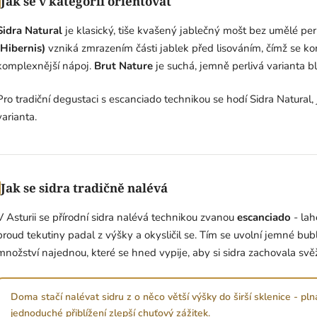
Jak se v kategorii orientovat
ý
p
Sidra Natural
je klasický, tiše kvašený jablečný mošt bez umělé perli
i
(Hibernis)
vzniká zmrazením části jablek před lisováním, čímž se kon
s
komplexnější nápoj.
Brut Nature
je suchá, jemně perlivá varianta bl
u
Pro tradiční degustaci s escanciado technikou se hodí Sidra Natural,
varianta.
Jak se sidra tradičně nalévá
V Asturii se přírodní sidra nalévá technikou zvanou
escanciado
- lah
proud tekutiny padal z výšky a okysličil se. Tím se uvolní jemné bu
množství najednou, které se hned vypije, aby si sidra zachovala svě
Doma stačí nalévat sidru z o něco větší výšky do širší sklenice - pln
jednoduché přiblížení zlepší chuťový zážitek.