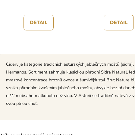
DETAIL
DETAIL
O
v
l
Cidery je kategorie tradičních asturských jablečných moštů (sidra
á
Hermanos. Sortiment zahrnuje klasickou přírodní Sidra Natural, le
d
a
mrazové koncentrace hroznů ovoce a šumivější styl Brut Nature blíž
c
vzniká přírodním kvašením jablečného moštu, obvykle bez přidanéh
í
nižším obsahem alkoholu než víno. V Asturii se tradičně nalévá z vý
p
svou plnou chuť.
r
v
k
y
v