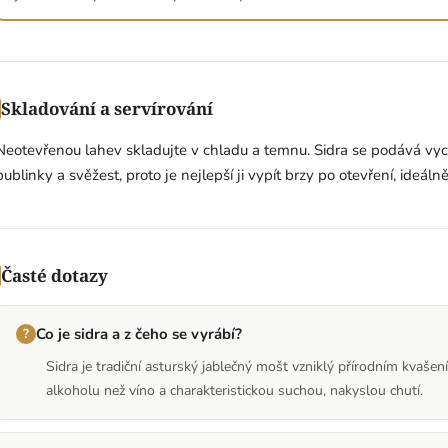
Skladování a servírování
Neotevřenou lahev skladujte v chladu a temnu. Sidra se podává vych
bublinky a svěžest, proto je nejlepší ji vypít brzy po otevření, ideáln
Časté dotazy
Co je sidra a z čeho se vyrábí?
Sidra je tradiční asturský jablečný mošt vzniklý přírodním kvaše
alkoholu než víno a charakteristickou suchou, nakyslou chutí.