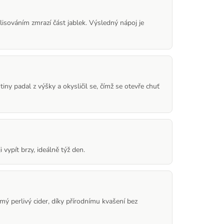
isováním zmrazí část jablek. Výsledný nápoj je
iny padal z výšky a okysličil se, čímž se otevře chuť
 vypít brzy, ideálně týž den.
ámý perlivý cider, díky přírodnímu kvašení bez