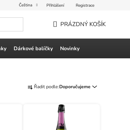
Čeština
Přihlášení
Registrace
PRÁZDNÝ KOŠÍK
NÁKUPNÍ
KOŠÍK
ňky
Dárkové balíčky
Novinky
Ř
Řadit podle:
Doporučujeme
a
z
e
n
í
p