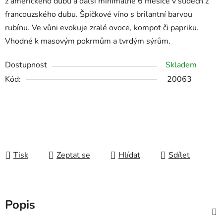
z amerického dubu a další minimálně 6 měsíce v sudech z
francouzského dubu. Špičkové víno s brilantní barvou
rubínu. Ve vůni evokuje zralé ovoce, kompot či papriku.
Vhodné k masovým pokrmům a tvrdým sýrům.
Dostupnost
Skladem
Kód:
20063
Tisk
Zeptat se
Hlídat
Sdílet
Popis