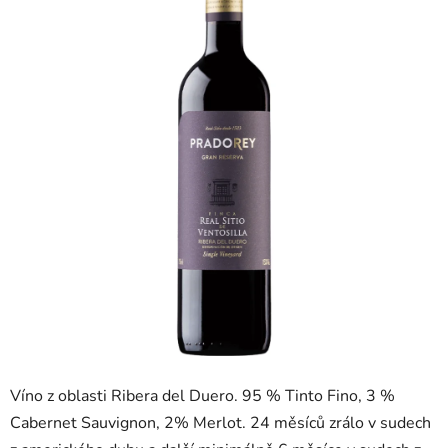
z
5
hvězdiček.
Víno z oblasti Ribera del Duero. 95 % Tinto Fino, 3 %
Cabernet Sauvignon, 2% Merlot. 24 měsíců zrálo v sudech