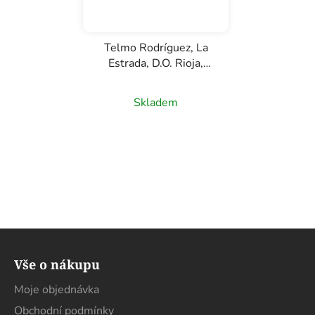
Telmo Rodríguez, La
Estrada, D.O. Rioja,
červené víno, 0,75l
Skladem
Z
á
Vše o nákupu
p
a
Moje objednávka
t
Obchodní podmínky