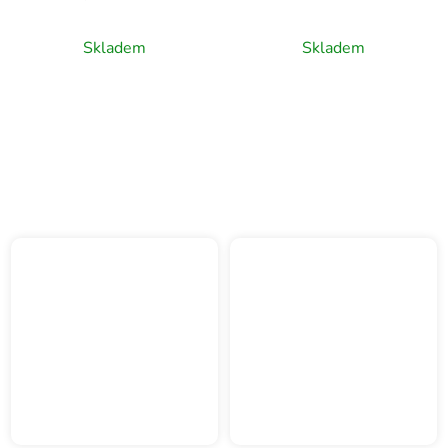
0,75l
Ribera del Duero,
červené víno, 0,75l
Skladem
Skladem