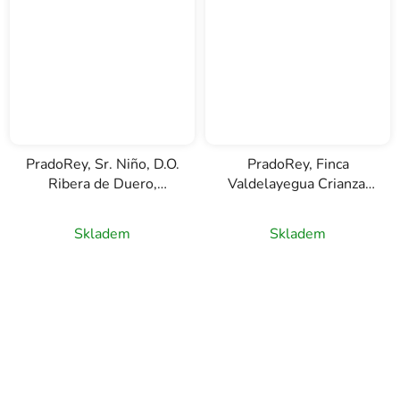
PradoRey, Sr. Niño, D.O.
PradoRey, Finca
Ribera de Duero,
Valdelayegua Crianza,
červené víno, 0,75l
D.O. Ribera del Duero,
červené víno, 0,75l
Skladem
Skladem