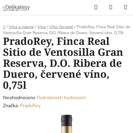
Přejít
Hledat
NÁKUP
na
KOŠÍK
obsah
Domů
/
Vína a nápoje
/
Vína
/
Víno červené
/
PradoRey, Finca Real Sitio de
Ventosilla Gran Reserva, D.O. Ribera de Duero, červené víno, 0,75l
PradoRey, Finca Real
Sitio de Ventosilla Gran
Reserva, D.O. Ribera de
Duero, červené víno,
0,75l
Průměrné
Neohodnoceno
Podrobnosti hodnocení
hodnocení
Značka:
PradoRey
produktu
je
0,0