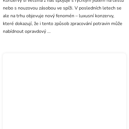
Konzervy si většina z nás spojuje s rychlým jídlem na cestu
nebo s nouzovou zásobou ve spíži. V posledních letech se
ale na trhu objevuje nový fenomén – luxusní konzervy,
které dokazují, že i tento způsob zpracování potravin může
nabídnout opravdový ...