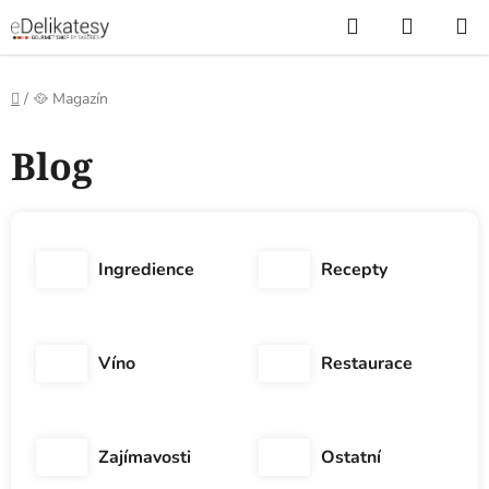
Přejít
Hledat
NÁKUP
na
KOŠÍK
obsah
Domů
/
🥘 Magazín
Blog
Ingredience
Recepty
Víno
Restaurace
Zajímavosti
Ostatní