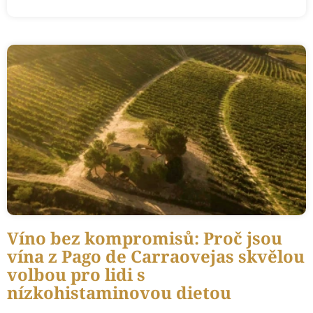
V
ý
p
i
s
č
l
á
n
k
ů
Víno bez kompromisů: Proč jsou
vína z Pago de Carraovejas skvělou
volbou pro lidi s
nízkohistaminovou dietou