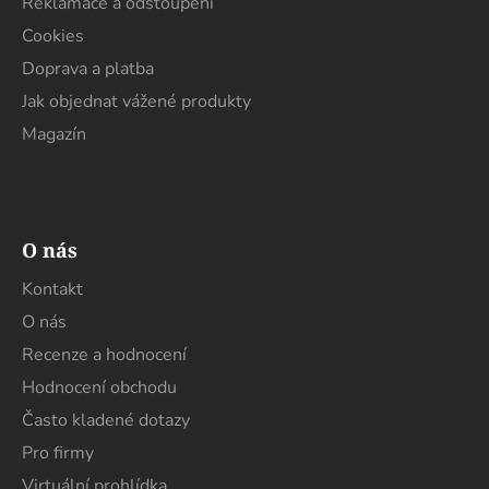
y
Reklamace a odstoupení
v
Cookies
ý
Doprava a platba
p
i
Jak objednat vážené produkty
s
Magazín
u
O nás
Kontakt
O nás
Recenze a hodnocení
Hodnocení obchodu
Často kladené dotazy
Pro firmy
Virtuální prohlídka