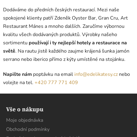
Dodáváme do předních českých restaurací. Mezi naše
spokojené klienty patří Zdeněk Oyster Bar, Gran Cru, Art
Restaurant Mánes a mnoho dalších. Zaručíme výbornou
kvalitu všech dodávaných produktů. Výrobky našeho
sortimentu
používají i ty nejlepší hotely a restaurace na
světě
. Na rautu jistě každého zaujme krájená šunka jamón
serrano nebo iberico přímo z kýty umístěné na stojánku.
Napište nám
poptávku na email
info@edelikatesy.cz
nebo
volejte na tel.
+420 777 771 409
Z
á
Vše o nákupu
p
a
Moje objednávka
t
Obchodní podmínky
í