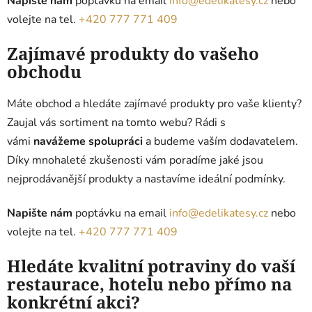
Napište nám
poptávku na email
info@edelikatesy.cz
nebo
volejte na tel.
+420 777 771 409
Zajímavé produkty do vašeho
obchodu
Máte obchod a hledáte zajímavé produkty pro vaše klienty?
Zaujal vás sortiment na tomto webu? Rádi s
vámi
navážeme spolupráci
a budeme vaším dodavatelem.
Díky mnohaleté zkušenosti vám poradíme jaké jsou
nejprodávanější produkty a nastavíme ideální podmínky.
Napište nám
poptávku na email
info@edelikatesy.cz
nebo
volejte na tel.
+420 777 771 409
Hledáte kvalitní potraviny do vaší
restaurace, hotelu nebo přímo na
konkrétní akci?