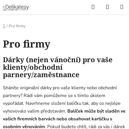
Přejít
Hledat
NÁKUP
na
KOŠÍK
obsah
Domů
/
Pro firmy
Pro firmy
Dárky (nejen vánoční) pro vaše
klienty/obchodní
parnery/zaměstnance
Sháníte originální dárky pro vaše klienty nebo obchodní
partnery? Rádi vám pomůžeme se s tímto úkolem
vypořádat. Navrhneme složení balíčku tak, aby co nejlépe
vyhovovalo vašim představám.
Balíček může být sladěn ve
vašich firemních barvách nebo obsahovat kartičku s
osobním věnováním
. Pokud budete chtít, rádi za vás i dárek