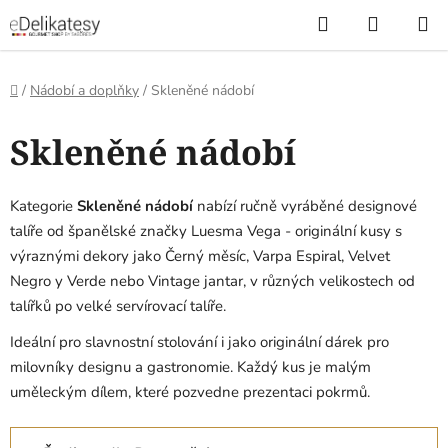
Přejít
Hledat
NÁKUP
na
KOŠÍK
obsah
Domů
/
Nádobí a doplňky
/
Skleněné nádobí
Skleněné nádobí
Kategorie
Skleněné nádobí
nabízí ručně vyráběné designové
talíře od španělské značky Luesma Vega - originální kusy s
výraznými dekory jako Černý měsíc, Varpa Espiral, Velvet
Negro y Verde nebo Vintage jantar, v různých velikostech od
talířků po velké servírovací talíře.
Ideální pro slavnostní stolování i jako originální dárek pro
milovníky designu a gastronomie. Každý kus je malým
uměleckým dílem, které pozvedne prezentaci pokrmů.
Ř