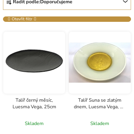
Řadit podle:
Doporučujeme
a
z
e
Otevřít filtr
n
V
í
ý
p
p
r
i
o
s
d
p
u
r
k
o
t
d
ů
u
Talíř černý měsíc,
Talíř Suna se zlatým
Luesma Vega, 25cm
dnem, Luesma Vega, 19
k
cm
t
ů
Skladem
Skladem