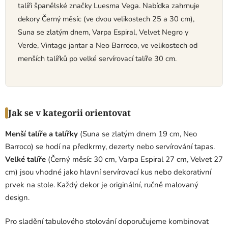
talíři španělské značky Luesma Vega. Nabídka zahrnuje
c
dekory Černý měsíc (ve dvou velikostech 25 a 30 cm),
í
p
Suna se zlatým dnem, Varpa Espiral, Velvet Negro y
r
Verde, Vintage jantar a Neo Barroco, ve velikostech od
v
menších talířků po velké servírovací talíře 30 cm.
k
y
v
ý
p
Jak se v kategorii orientovat
i
s
Menší talíře a talířky
(Suna se zlatým dnem 19 cm, Neo
u
Barroco) se hodí na předkrmy, dezerty nebo servírování tapas.
Velké talíře
(Černý měsíc 30 cm, Varpa Espiral 27 cm, Velvet 27
cm) jsou vhodné jako hlavní servírovací kus nebo dekorativní
prvek na stole. Každý dekor je originální, ručně malovaný
design.
Pro sladění tabulového stolování doporučujeme kombinovat