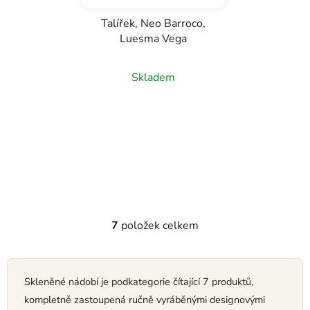
Talířek, Neo Barroco,
Luesma Vega
Skladem
7
položek celkem
O
v
l
á
Skleněné nádobí je podkategorie čítající 7 produktů,
d
kompletně zastoupená ručně vyráběnými designovými
a