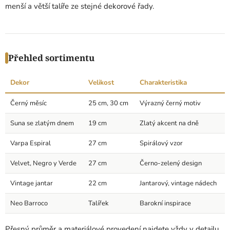
menší a větší talíře ze stejné dekorové řady.
Přehled sortimentu
Dekor
Velikost
Charakteristika
Černý měsíc
25 cm, 30 cm
Výrazný černý motiv
Suna se zlatým dnem
19 cm
Zlatý akcent na dně
Varpa Espiral
27 cm
Spirálový vzor
Velvet, Negro y Verde
27 cm
Černo-zelený design
Vintage jantar
22 cm
Jantarový, vintage nádech
Neo Barroco
Talířek
Barokní inspirace
Přesný průměr a materiálové provedení najdete vždy v detailu