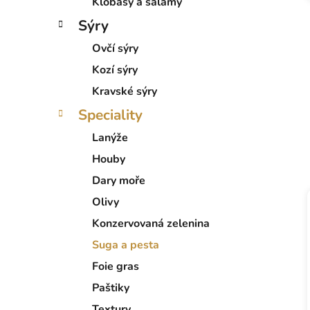
Klobásy a salámy
Sýry
Ovčí sýry
Kozí sýry
Kravské sýry
Speciality
Lanýže
Houby
Dary moře
Olivy
Konzervovaná zelenina
Suga a pesta
Foie gras
Paštiky
Textury