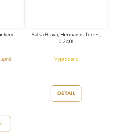
snekem,
Salsa Brava, Hermanos Torres,
g
0,240l
tupné
Vyprodáno
DETAIL
Í