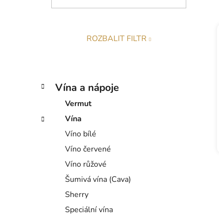
p
a
n
ROZBALIT FILTR
e
l
K
Přeskočit
Vína a nápoje
a
kategorie
t
Vermut
e
Vína
g
Víno bílé
o
r
Víno červené
i
Víno růžové
e
Šumivá vína (Cava)
Sherry
Speciální vína