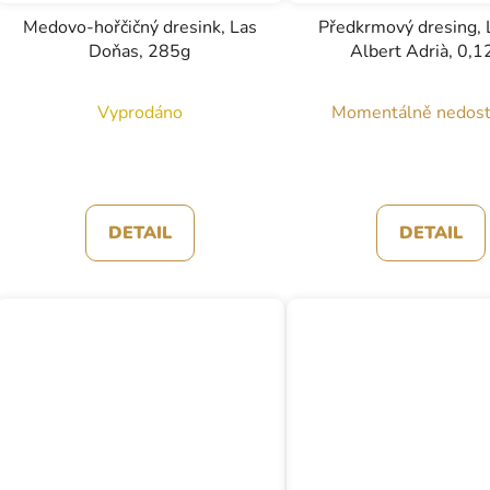
Medovo-hořčičný dresink, Las
Předkrmový dresing, 
Doňas, 285g
Albert Adrià, 0,1
Vyprodáno
Momentálně nedos
DETAIL
DETAIL