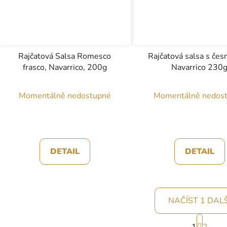
Rajčatová Salsa Romesco
Rajčatová salsa s če
frasco, Navarrico, 200g
Navarrico 230
Průměrné
Momentálně nedostupné
Momentálně nedos
hodnocení
produktu
je
5,0
DETAIL
DETAIL
z
5
hvězdiček.
NAČÍST 1 DALŠ
S