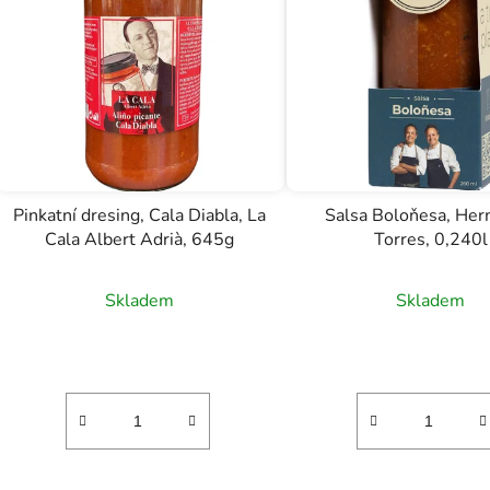
s
p
r
o
d
u
k
t
Pinkatní dresing, Cala Diabla, La
Salsa Boloňesa, He
ů
Cala Albert Adrià, 645g
Torres, 0,240l
Skladem
Skladem