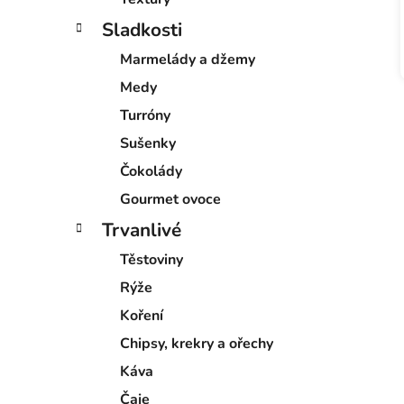
Sladkosti
Marmelády a džemy
Medy
Turróny
Sušenky
Čokolády
Gourmet ovoce
Trvanlivé
Těstoviny
Rýže
Koření
Chipsy, krekry a ořechy
Káva
Čaje