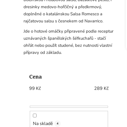
dresinky medovo-hořčičný a předkrmový,
doplněné o katalánskou Salsa Romesco a
rajčatovou salsu s česnekem od Navarrico.
Jde o hotové omáčky připravené podle receptur
uznávaných španělských šéfkuchařů - stačí
ohřát nebo použít studené, bez nutnosti vlastní
přípravy od základu.
P
o
Cena
s
t
99
Kč
289
Kč
r
a
n
n
í
Na skladě
4