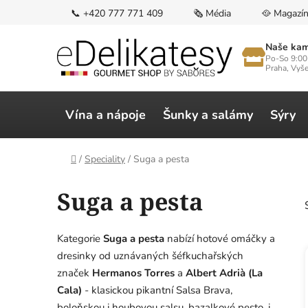
Přejít
📞 +420 777 771 409
🗞️ Média
🥘 Magazí
na
obsah
Naše kam
Po-So 9:00
Praha, Vyš
Vína a nápoje
Šunky a salámy
Sýry
Domů
/
Speciality
/
Suga a pesta
Suga a pesta
Kategorie
Suga a pesta
nabízí hotové omáčky a
dresinky od uznávaných šéfkuchařských
značek
Hermanos Torres
a
Albert Adrià (La
Cala)
- klasickou pikantní Salsa Brava,
boloňskou i houbovou salsu, bazalkové pesto, i