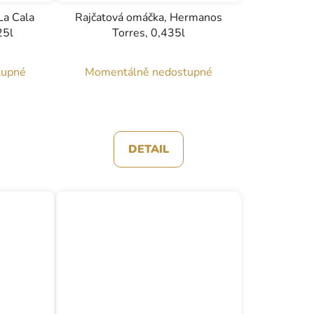
La Cala
Rajčatová omáčka, Hermanos
25l
Torres, 0,435l
tupné
Momentálně nedostupné
DETAIL