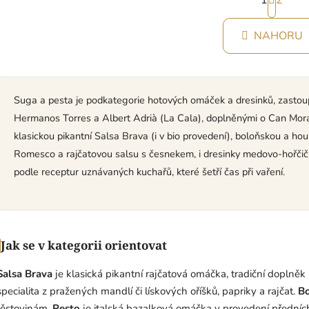
1
t
2
O
r
v
á
l
NAHORU
n
á
k
d
o
v
a
á
c
Suga a pesta je podkategorie hotových omáček a dresinků, zastou
n
í
í
Hermanos Torres a Albert Adrià (La Cala), doplněnými o Can Mor
p
klasickou pikantní Salsa Brava (i v bio provedení), boloňskou a h
r
Romesco a rajčatovou salsu s česnekem, i dresinky medovo-hořčičn
v
k
podle receptur uznávaných kuchařů, které šetří čas při vaření.
y
v
ý
p
Jak se v kategorii orientovat
i
s
Salsa Brava
je klasická pikantní rajčatová omáčka, tradiční doplněk
u
specialita z pražených mandlí či lískových oříšků, papriky a rajčat.
Bo
těstovinám.
Pesto
je italská bazalková omáčka v provedení předníc