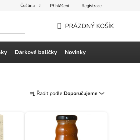
Čeština
Přihlášení
Registrace
PRÁZDNÝ KOŠÍK
NÁKUPNÍ
KOŠÍK
ňky
Dárkové balíčky
Novinky
Ř
Řadit podle:
Doporučujeme
a
z
e
n
í
p