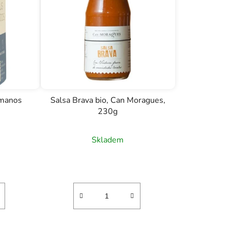
r
o
d
u
k
t
ů
rmanos
Salsa Brava bio, Can Moragues,
230g
Skladem