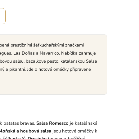
pená prestižními šéfkuchařskými značkami
agues, Las Doňas a Navarrico. Nabídka zahrnuje
oubovou salsu, bazalkové pesto, katalánskou Salsa
ý a pikantní. Jde o hotové omáčky připravené
 k patatas bravas.
Salsa Romesco
je katalánská
loňská a houbová salsa
jsou hotové omáčky k
h šéfkuchařů.
Dresinky
(medovo-hořčičný,