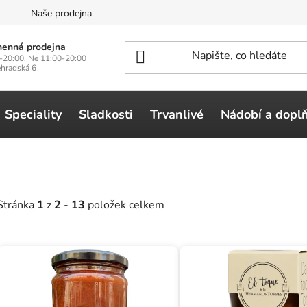
n
Naše prodejna
enná prodejna
-20:00, Ne 11:00-20:00
ehradská 6
Speciality
Sladkosti
Trvanlivé
Nádobí a dopl
Stránka
1
z
2
-
13
položek celkem
V
ý
p
i