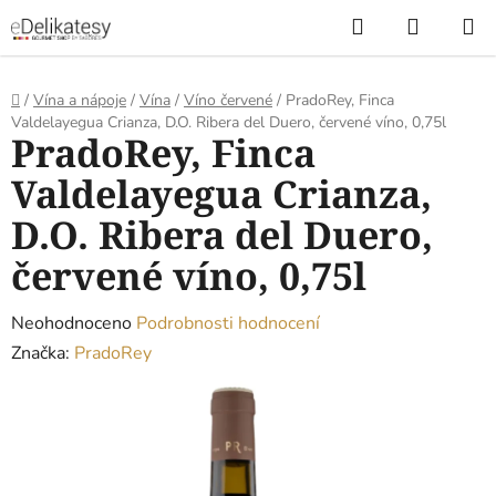
Přejít
Hledat
NÁKUP
na
KOŠÍK
obsah
Domů
/
Vína a nápoje
/
Vína
/
Víno červené
/
PradoRey, Finca
Valdelayegua Crianza, D.O. Ribera del Duero, červené víno, 0,75l
PradoRey, Finca
Valdelayegua Crianza,
D.O. Ribera del Duero,
červené víno, 0,75l
Průměrné
Neohodnoceno
Podrobnosti hodnocení
hodnocení
Značka:
PradoRey
produktu
je
0,0
z