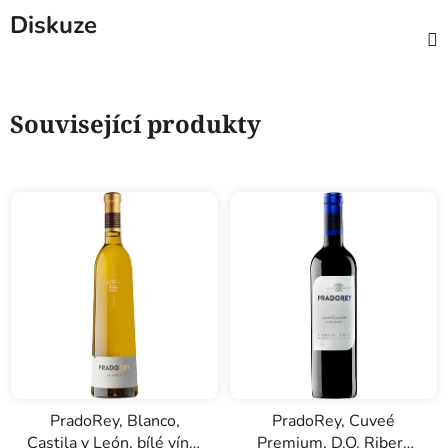
Diskuze
Související produkty
PradoRey, Blanco,
PradoRey, Cuveé
Castila y León, bílé víno,
Premium, D.O. Ribera