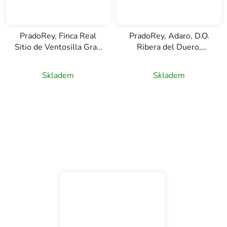
PradoRey, Finca Real
PradoRey, Adaro, D.O.
Sitio de Ventosilla Gran
Ribera del Duero,
Reserva, D.O. Ribera de
červené víno, 0,75l
Duero, červené víno,
Skladem
Skladem
0,75l