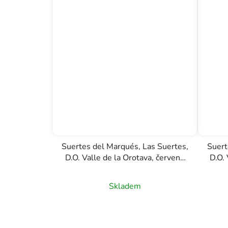
Suertes del Marqués, Las Suertes,
Suert
D.O. Valle de la Orotava, červené
D.O. 
víno, 0,75l
Skladem