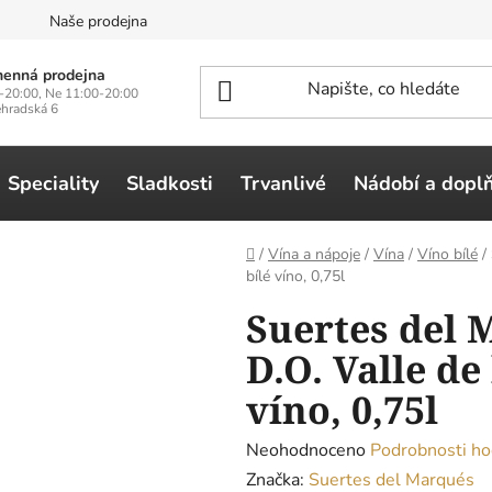
n
Naše prodejna
enná prodejna
-20:00, Ne 11:00-20:00
ehradská 6
Speciality
Sladkosti
Trvanlivé
Nádobí a dopl
Domů
/
Vína a nápoje
/
Vína
/
Víno bílé
/
bílé víno, 0,75l
Suertes del 
D.O. Valle de
víno, 0,75l
Průměrné
Neohodnoceno
Podrobnosti ho
hodnocení
Značka:
Suertes del Marqués