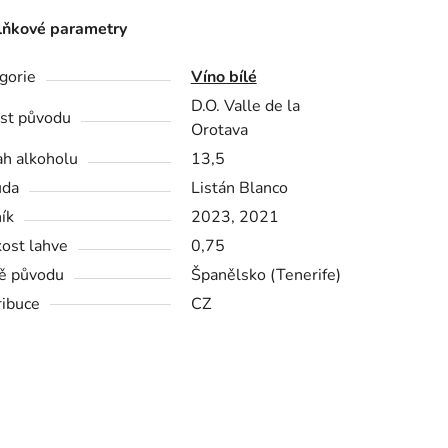
ňkové parametry
gorie
Víno bílé
D.O. Valle de la
st původu
Orotava
h alkoholu
13,5
ůda
Listán Blanco
ík
2023, 2021
kost lahve
0,75
ě původu
Španělsko (Tenerife)
ribuce
CZ