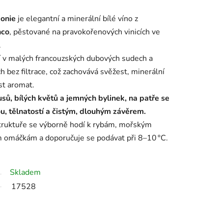
donie
je elegantní a minerální bílé víno z
nco
, pěstované na pravokořenových vinicích ve
.
cí v malých francouzských dubových sudech a
h bez filtrace, což zachovává svěžest, minerální
st aromat.
rusů, bílých květů a jemných bylinek, na patře se
u, tělnatostí a čistým, dlouhým závěrem.
struktuře se výborně hodí k rybám, mořským
 omáčkám a doporučuje se podávat při 8–10 °C.
Skladem
17528