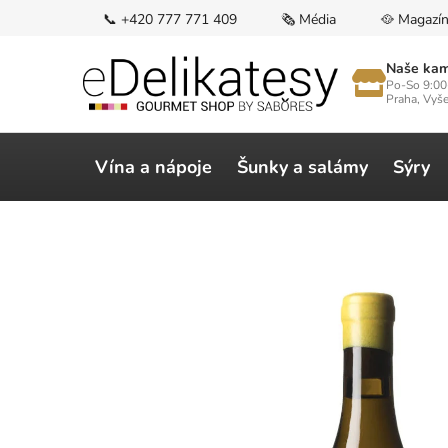
Přejít
📞 +420 777 771 409
🗞️ Média
🥘 Magazí
na
obsah
Naše kam
Po-So 9:00
Praha, Vyš
Vína a nápoje
Šunky a salámy
Sýry