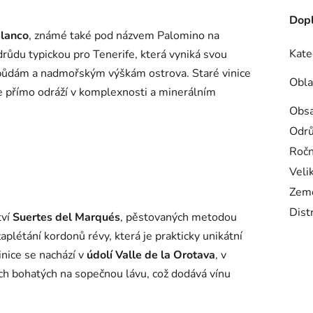
Dopl
Blanco
, známé také pod názvem Palomino na
Kate
růdu typickou pro Tenerife, která vyniká svou
půdám a nadmořským výškám ostrova. Staré vinice
Obla
se přímo odráží v komplexnosti a minerálním
Obsa
Odr
Ročn
Veli
Zem
Dist
tví
Suertes del Marqués
, pěstovaných metodou
aplétání kordonů révy, která je prakticky unikátní
inice se nachází v
údolí Valle de la Orotava
, v
h bohatých na sopečnou lávu, což dodává vínu