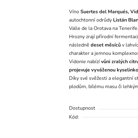
produktu
Víno
Suertes del Marqués, Vi
je
autochtonní odrůdy
Listán Bla
0,0
Valle de la Orotava na Tenerife
z
Hrozny zrají přírodní fermenta
5
následně
deset měsíců
v lahvíc
hvězdiček.
charakter a jemnou komplexno
Vidonie nabízí
vůni zralých cit
projevuje vyváženou kyselinko
Díky své svěžesti a elegantní 
plodům, bílému masu či lehkým
Dostupnost
Kód: