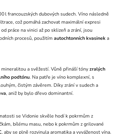
0 l francouzských dubových sudech. Víno následně
filtrace, což pomáhá zachovat maximální expresi
d práce na vinici až po sklizeň a zrání, jsou
odních procesů, použitím
autochtonních kvasinek
a
 mineralitou a svěžestí. Vůně přináší tóny
zralých
álního podtónu
. Na patře je víno komplexní, s
louhým, čistým závěrem. Díky zrání v sudech a
eva
, aniž by bylo dřevo dominantní.
ělnatosti se Vidonie skvěle hodí k pokrmům z
kám, bílému masu, nebo k pokrmům z grilované
C
, aby se plně rozvinula aromatika a vyváženost vína.