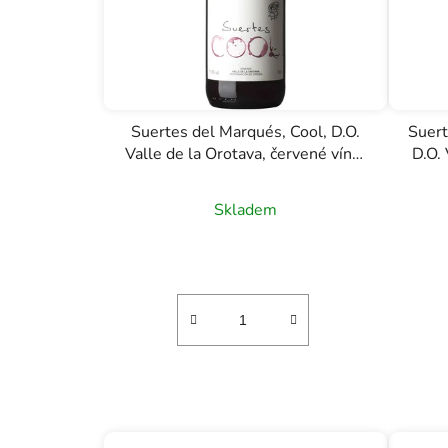
Suertes del Marqués, Cool, D.O.
Suert
Valle de la Orotava, červené víno,
D.O. 
1l
Skladem