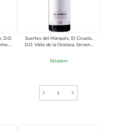
, D.O.
Suertes del Marqués, El Ciruelo,
víno,
D.O. Valle de la Orotava, červené
víno, 0,75l
Skladem