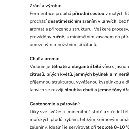
Zrání a výroba:
Fermentace probíhá
přírodní cestou
v malých 50
prochází
desetiměsíčním zráním v lahvích
, bez 
aromat a přirozenou strukturu. Veškeré procesy, o
prováděny
ručně
, s minimálním zásahem do přír
omezeným množstvím siřičitanů.
Chuť a aroma:
Vidonie je
tělnaté a elegantní bílé víno
s jasnou
citrusů, bílých květů, jemných bylinek a miner
příjemnou strukturou, vyváženou kyselinkou a d
lahvích se rozvíjí
hloubka chuti a jemné tóny dř
Gastonomie a párování:
Díky své svěžesti, minerální čistotě a střední t
mořských plodů, rybám, lehkým krémovým omáč
zeleniny. Ideální je servírovat při
teplotě 8–10 °