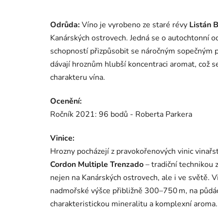
Odrůda:
Víno je vyrobeno ze staré révy
Listán 
Kanárských ostrovech. Jedná se o autochtonní od
schopností přizpůsobit se náročným sopečným 
dávají hroznům hlubší koncentraci aromat, což 
charakteru vína.
Ocenění:
Ročník 2021: 96 bodů - Roberta Parkera
Vinice:
Hrozny pocházejí z pravokořenových vinic vinařs
Cordon Multiple Trenzado
– tradiční technikou z
nejen na Kanárských ostrovech, ale i ve světě. V
nadmořské výšce přibližně 300–750 m, na půdác
charakteristickou mineralitu a komplexní aroma.