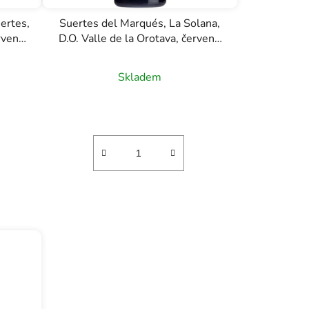
ertes,
Suertes del Marqués, La Solana,
ervené
D.O. Valle de la Orotava, červené
víno, 0,75l
Skladem