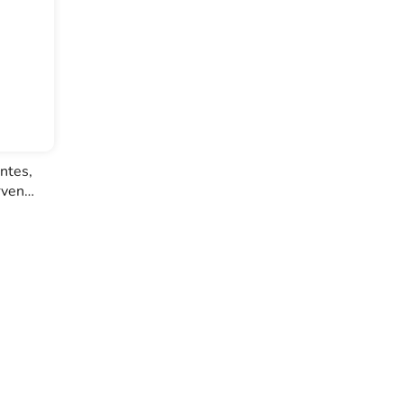
ntes,
ervené