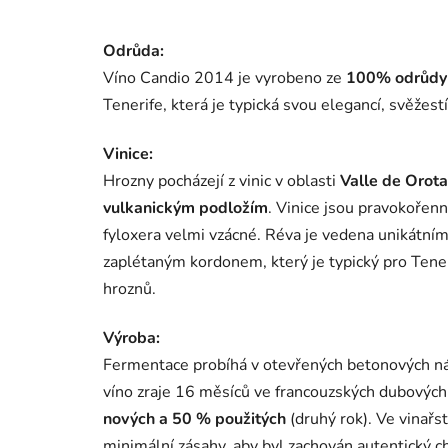
Odrůda:
Víno Candio 2014 je vyrobeno ze
100% odrůdy 
Tenerife
, která je typická svou elegancí, svěžestí
Vinice:
Hrozny pocházejí z vinic v oblasti
Valle de Orot
vulkanickým podložím
. Vinice jsou pravokořen
fyloxera
velmi vzácné. Réva je vedena unikátní
zaplétaným kordonem, který je typický pro Tener
hroznů.
Výroba:
Fermentace probíhá v otevřených betonových ná
víno zraje 16 měsíců ve francouzských dubových
nových a 50 % použitých
(druhý rok). Ve vinařs
minimální zásahy, aby byl zachován autentický ch