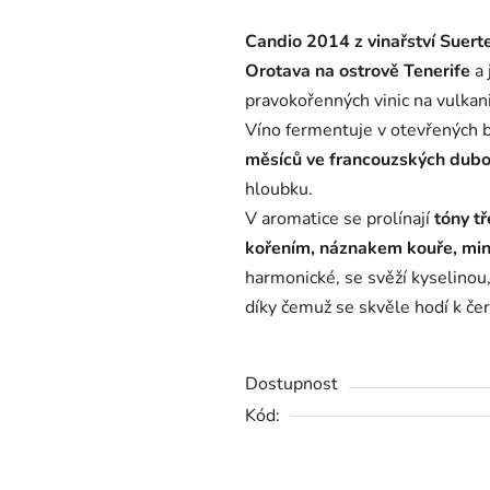
produktu
Candio 2014 z vinařství
Suert
je
Orotava
na ostrově
Tenerife
a
0,0
pravokořenných vinic na vulkani
z
Víno fermentuje v otevřených 
5
měsíců ve francouzských dubo
hvězdiček.
hloubku.
V aromatice se prolínají
tóny t
kořením, náznakem kouře, min
harmonické, se svěží kyselinou
díky čemuž se skvěle hodí k č
Dostupnost
Kód: