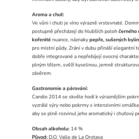
Aroma a chuť:
Ve vůni i chuti je víno výrazně vrstevnaté. Domin
postupně přecházejí do hlubších poloh
černého 
kořenité
nuance, náznaky
pepře, sušených bylin
pro místní půdy. Zrání v dubu přináší elegantní 
dobře integrované a nepřebíjejí ovocný charakte
plným tělem, svěží kyselinou, jemně strukturo
závěrem.
Gastronomie a párování:
Candio 2014 se skvěle hodí k výraznějším pokrm
vyzrálé sýry nebo pokrmy s intenzivními omáčka
aby se plně rozvinul jeho aromatický i chuťový pr
Obsah alkoholu:
14 %
Původ:
D.O. Valle de La Orotava