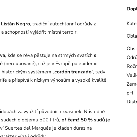
Dopl
Kate
Listán Negro
, tradiční autochtonní odrůdy z
 a schopností vyjádřit místní terroir.
Obla
Obsa
ava
,
kde se réva pěstuje na strmých svazích
s
Odr
né (neroubované), což je v Evropě po epidemii
Ročn
m historickým systémem „
cordón trenzado
“, tedy
Veli
ife a přispívá k nízkým výnosům a vysoké kvalitě
Zem
pH
Dist
dobách za využití původních kvasinek. Následně
 sudech o objemu 500 litrů,
přičemž 50 % sudů je
tví
Suertes del Marqués
je kladen důraz na
arakter vína i odrůdy.