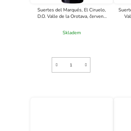
Suertes del Marqués, El Ciruelo,
Suert
D.O. Valle de la Orotava, červené
Val
víno, 0,75l
Skladem