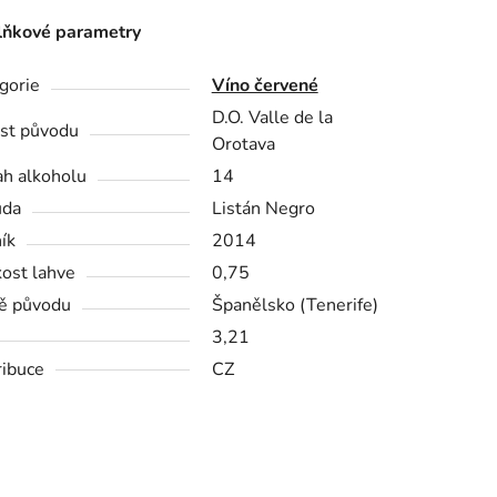
ňkové parametry
gorie
Víno červené
D.O. Valle de la
st původu
Orotava
h alkoholu
14
ůda
Listán Negro
ík
2014
kost lahve
0,75
ě původu
Španělsko (Tenerife)
3,21
ribuce
CZ