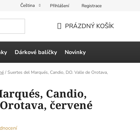
Čeština
Přihlášení
Registrace
PRÁZDNÝ KOŠÍK
NÁKUPNÍ
KOŠÍK
ňky
Dárkové balíčky
Novinky
né
/
Suertes del Marqués, Candio, D.O. Valle de Orotava,
Marqués, Candio,
e Orotava, červené
dnocení