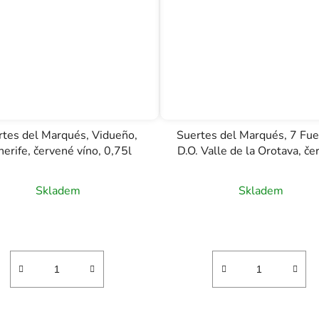
rtes del Marqués, Vidueño,
Suertes del Marqués, 7 Fue
nerife, červené víno, 0,75l
D.O. Valle de la Orotava, č
víno, 0,75l
Průměrné
Skladem
Skladem
hodnocení
produktu
je
5,0
z
5
hvězdiček.