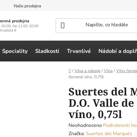
n
Naše prodejna
enná prodejna
-20:00, Ne 11:00-20:00
ehradská 6
Speciality
Sladkosti
Trvanlivé
Nádobí a dopl
Domů
/
Vína a nápoje
/
Vína
/
Víno červe
červené víno, 0,75l
Suertes del 
D.O. Valle d
víno, 0,75l
Průměrné
Neohodnoceno
Podrobnosti ho
hodnocení
Značka:
Suertes del Marqués