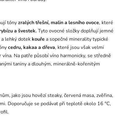
ují tóny
zralých třešní, malin a lesního ovoce
, které
rybízu a švestek.
Tyto ovocné složky doplňují jemné
a lehký dotek
kouře
a sopečné minerality typické
tóny
cedru, kakaa a dřeva
, které jsou však velmi
r vína. Na patře působí víno harmonicky, se středně
vanými taniny a dlouhým, minerálně-kořenitým
ům, jako jsou hovězí steaky, červená masa, zvěřina,
mi. Doporučuje se podávat při teplotě okolo 16 °C,
ofil.