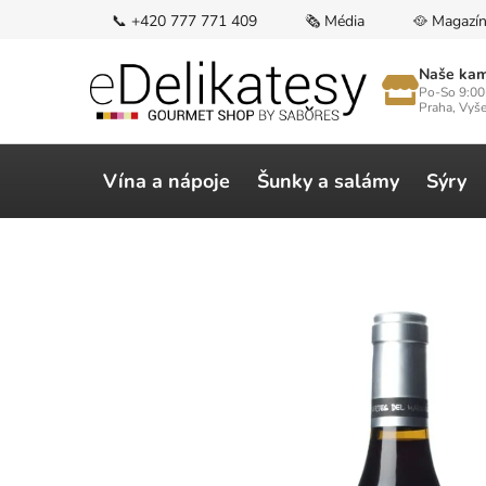
Přejít
📞 +420 777 771 409
🗞️ Média
🥘 Magazí
na
obsah
Naše kam
Po-So 9:00
Praha, Vyš
Vína a nápoje
Šunky a salámy
Sýry