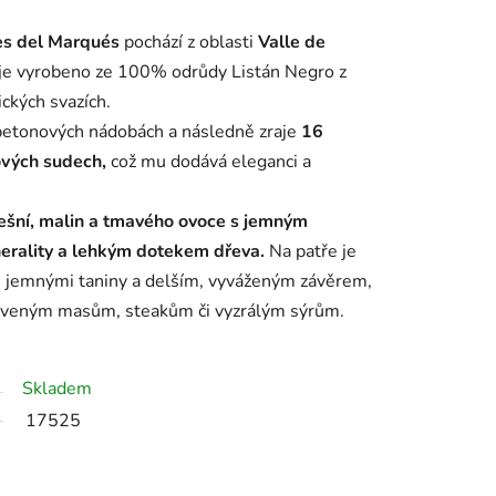
es del Marqués
pochází z oblasti
Valle de
 je vyrobeno ze 100% odrůdy Listán Negro z
ckých svazích.
betonových nádobách a následně zraje
16
vých sudech,
což mu dodává eleganci a
řešní, malin a tmavého ovoce s jemným
erality
a lehkým dotekem dřeva.
Na patře je
, jemnými taniny a delším, vyváženým závěrem,
erveným masům, steakům či vyzrálým sýrům.
Skladem
17525