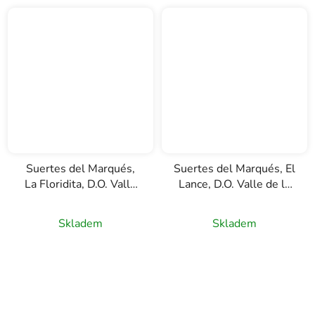
Suertes del Marqués,
Suertes del Marqués, El
La Floridita, D.O. Valle
Lance, D.O. Valle de la
de la Orotava, červené
Orotava, červené víno,
víno, 0,75l
0,75l
Skladem
Skladem