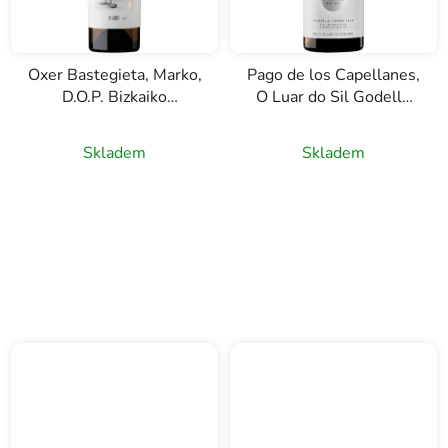
Oxer Bastegieta, Marko,
Pago de los Capellanes,
D.O.P. Bizkaiko
O Luar do Sil Godello
Txakolina, bílé víno,
sobre lías, D.O.
0,75l
Valdeorras, bílé víno,
Skladem
Skladem
0,75l