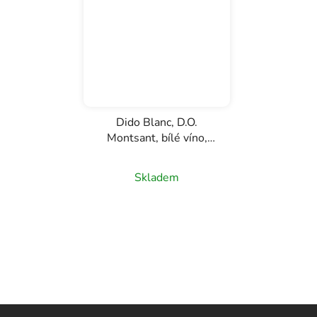
Dido Blanc, D.O.
Montsant, bílé víno,
0,75l
Skladem
Z