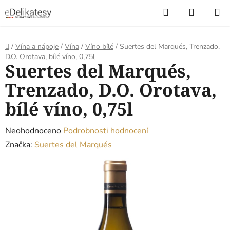
Přejít
Hledat
NÁKUP
na
KOŠÍK
obsah
Domů
/
Vína a nápoje
/
Vína
/
Víno bílé
/
Suertes del Marqués, Trenzado,
D.O. Orotava, bílé víno, 0,75l
Suertes del Marqués,
Trenzado, D.O. Orotava,
bílé víno, 0,75l
Průměrné
Neohodnoceno
Podrobnosti hodnocení
hodnocení
Značka:
Suertes del Marqués
produktu
je
0,0
z
5
hvězdiček.