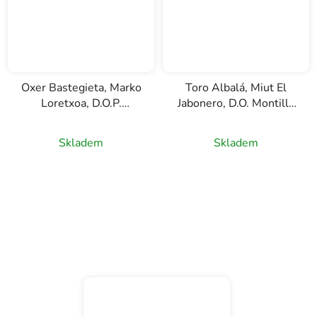
Oxer Bastegieta, Marko
Toro Albalá, Miut El
Loretxoa, D.O.P.
Jabonero, D.O. Montilla
Bizkaiko Txakolina, bílé
Moriles, bílé víno, 0,75
víno, 0,75l
Skladem
Skladem