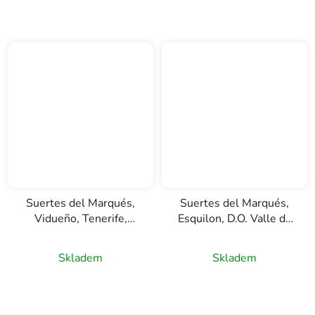
Suertes del Marqués,
Suertes del Marqués,
Vidueño, Tenerife,
Esquilon, D.O. Valle de
červené víno, 0,75l
la Orotava, červené
Průměrné
víno, 0,75l
Skladem
Skladem
hodnocení
produktu
je