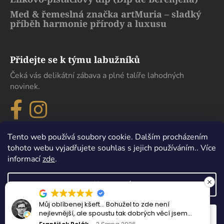
Med & řemeslná značka artMuria – sladký
příběh harmonie přírody a luxusu
Přidejte se k týmu labužníků
Čeká vás delikátní zábava a plné talíře lahodných
novinek.
Tento web používá soubory cookie. Dalším procházením
tohoto webu vyjadřujete souhlas s jejich používáním.. Více
informací
zde
.
Nastavení
Můj oblíbenej kšeft… Bohužel to zde není
Vytvořil Shoptet
nejlevnější, ale spoustu tak dobrých věcí jsem
Odmítnout
Souhlasím
Copyright 2026
eDelikatesy
. Všechna práva vyhrazena.
nejedl ani v samotném Španělsku.