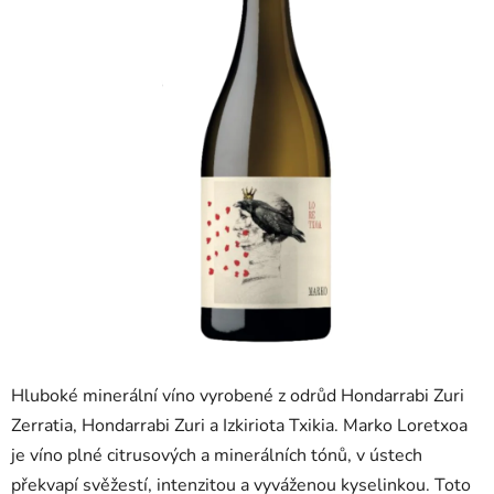
5
hvězdiček.
Hluboké minerální víno vyrobené z odrůd Hondarrabi Zuri
Zerratia, Hondarrabi Zuri a Izkiriota Txikia. Marko Loretxoa
je víno plné citrusových a minerálních tónů, v ústech
překvapí svěžestí, intenzitou a vyváženou kyselinkou. Toto