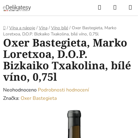
Přejít
Hledat
NÁKUP
na
KOŠÍK
obsah
Domů
/
Vína a nápoje
/
Vína
/
Víno bílé
/
Oxer Bastegieta, Marko
Loretxoa, D.O.P. Bizkaiko Txakolina, bílé víno, 0,75l
Oxer Bastegieta, Marko
Loretxoa, D.O.P.
Bizkaiko Txakolina, bílé
víno, 0,75l
Průměrné
Neohodnoceno
Podrobnosti hodnocení
hodnocení
Značka:
Oxer Bastegieta
produktu
je
0,0
z