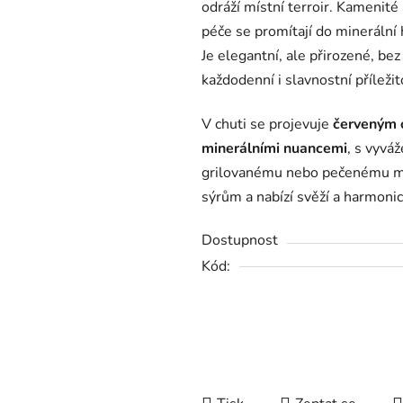
odráží místní terroir. Kamenité 
0,0
péče se promítají do minerální
z
Je elegantní, ale přirozené, bez
5
každodenní i slavnostní příležit
hvězdiček.
V chuti se projevuje
červeným 
minerálními nuancemi
, s vyvá
grilovanému nebo pečenému ma
sýrům a nabízí svěží a harmonic
Dostupnost
Kód: