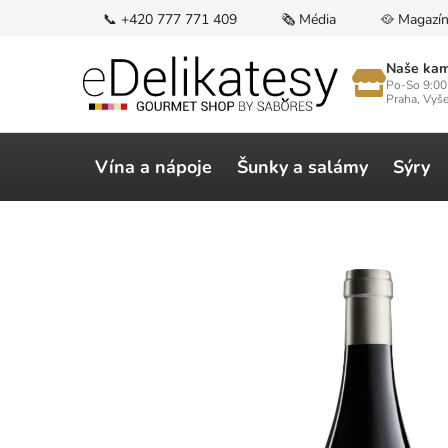
Přejít
📞 +420 777 771 409
🗞️ Média
🥘 Magazí
na
obsah
Naše kam
Po-So 9:00
Praha, Vyš
Vína a nápoje
Šunky a salámy
Sýry