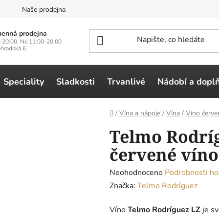
n
Naše prodejna
enná prodejna
-20:00, Ne 11:00-20:00
ehradská 6
Speciality
Sladkosti
Trvanlivé
Nádobí a dopl
Domů
/
Vína a nápoje
/
Vína
/
Víno červe
Telmo Rodríg
červené víno,
Průměrné
Neohodnoceno
Podrobnosti ho
hodnocení
Značka:
Telmo Rodríguez
produktu
Víno
Telmo Rodríguez LZ
je sv
je