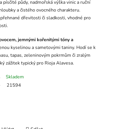
a písčité půdy, nadmořská výška vinic a ruční
 hloubky a čistého ovocného charakteru.
 přehnané dřevitosti či sladkosti, vhodné pro
osti.
ovocem, jemnými kořenitými tóny a
ženou kyselinou a sametovými taniny. Hodí se k
su, tapas, zeleninovým pokrmům či zralým
ký zážitek typický pro Rioja Alavesa.
Skladem
21594