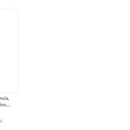
ncía,
íno,
né