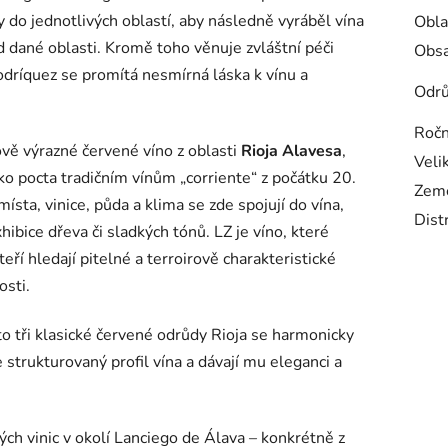
y do jednotlivých oblastí, aby následně vyráběl vína
Obla
d dané oblasti. Kromě toho věnuje zvláštní péči
Obsa
dríquez se promítá nesmírná láska k vínu a
Odr
Ročn
ově výrazné červené víno z oblasti
Rioja Alavesa
,
Veli
ko pocta tradičním vínům „corriente“ z počátku 20.
Zem
ísta, vinice, půda a klima se zde spojují do vína,
Dist
hibice dřeva či sladkých tónů. LZ je víno, které
kteří hledají pitelné a terroirově charakteristické
osti.
o tři klasické červené odrůdy Rioja se harmonicky
e strukturovaný profil vína a dávají mu eleganci a
ch vinic v okolí Lanciego de Álava – konkrétně z