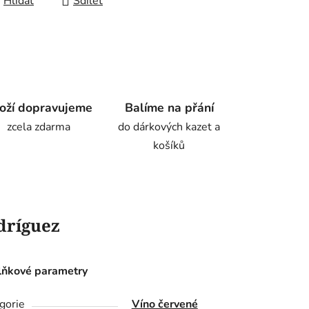
Hlídat
Sdílet
oží dopravujeme
Balíme na přání
zcela zdarma
do dárkových kazet a
košíků
dríguez
ňkové parametry
gorie
Víno červené