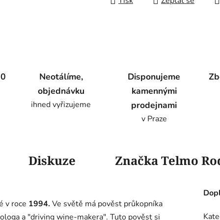
Tisk
Zeptat se
00
Neotálíme,
Disponujeme
Zb
objednávku
kamennými
ihned vyřizujeme
prodejnami
v Praze
Diskuze
Značka
Telmo Ro
Dopl
é v roce
1994.
Ve světě má pověst průkopníka
Kate
nologa a "driving wine-makera". Tuto pověst si