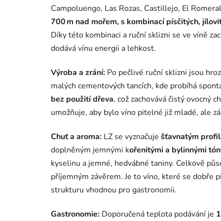
Campoluengo, Las Rozas, Castillejo, El Romeral,
700 m nad mořem, s kombinací písčitých, jílo
Díky této kombinaci a ruční sklizni se ve víně za
dodává vínu energii a lehkost.
Výroba a zrání:
Po pečlivé ruční sklizni jsou h
malých cementových tancích, kde probíhá spont
bez použití dřeva
, což zachovává čistý ovocný c
umožňuje, aby bylo víno pitelné již mladé, ale z
Chuť a aroma:
LZ se vyznačuje
šťavnatým profi
doplněným jemnými k
ořenitými a bylinnými tón
kyselinu a jemné, hedvábné taniny. Celkově půs
příjemným závěrem. Je to víno, které se dobře p
strukturu vhodnou pro gastronomii.
Gastronomie:
Doporučená teplota podávání je
1