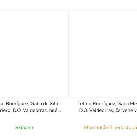
o Rodríguez, Gaba do Xil o
Telmo Rodríguez, Gaba Me
riero, D.O. Valdeorras, bílé
D.O. Valdeorras, červené v
víno, 0,75l
0,75l
Skladem
Momentálně nedostup