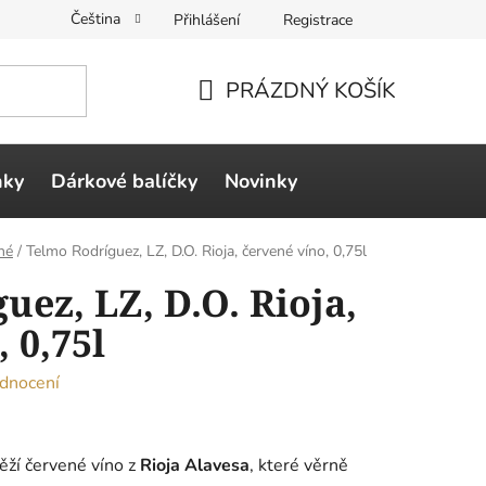
Čeština
Přihlášení
Registrace
PRÁZDNÝ KOŠÍK
NÁKUPNÍ
KOŠÍK
ňky
Dárkové balíčky
Novinky
né
/
Telmo Rodríguez, LZ, D.O. Rioja, červené víno, 0,75l
uez, LZ, D.O. Rioja,
 0,75l
dnocení
ěží červené víno z
Rioja Alavesa
, které věrně