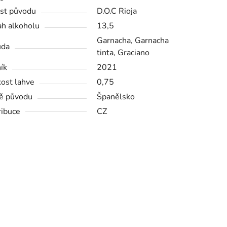
st původu
D.O.C Rioja
h alkoholu
13,5
Garnacha, Garnacha
ůda
tinta, Graciano
ík
2021
kost lahve
0,75
ě původu
Španělsko
ribuce
CZ