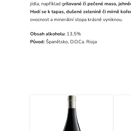
jídla, například g
rilované či pečené maso, jehněč
Hodí se k tapas, dušené zelenině či mírně k
ovocnost a minerální stopa krásně vyniknou.
Obsah alkoholu:
13,5%
Původ:
Španělsko, D.O.Ca. Rioja