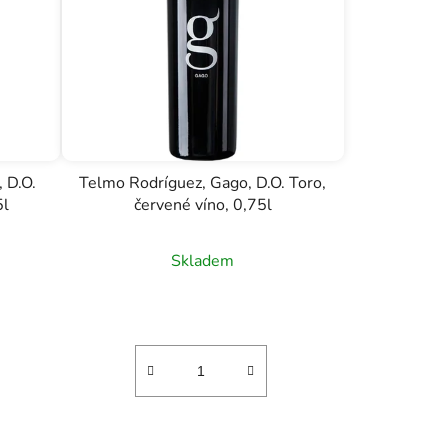
 D.O.
Telmo Rodríguez, Gago, D.O. Toro,
5l
červené víno, 0,75l
Skladem