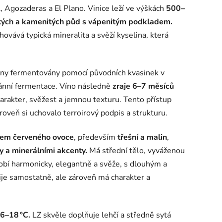
 Agozaderas a El Plano. Vinice leží ve výškách
500–
vitých a kamenitých půd s vápenitým podkladem.
chovává typická mineralita a svěží kyselina, která
rozny fermentovány pomocí původních kvasinek v
ánní fermentace. Víno následně
zraje 6–7 měsíců
harakter, svěžest a jemnou texturu. Tento přístup
ároveň si uchovalo terroirový podpis a strukturu.
lem červeného ovoce
, především
třešní a malin
,
y a minerálními akcenty.
Má střední tělo, vyváženou
obí harmonicky, elegantně a svěže, s dlouhým a
ije samostatně, ale zároveň má charakter a
6–18 °C.
LZ skvěle doplňuje lehčí a středně sytá