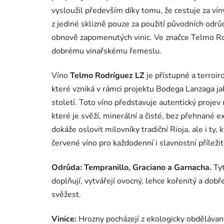
vysloužil především díky tomu, že cestuje za vín
z jediné sklizně pouze za použití původních odrů
obnově zapomenutých vinic. Ve značce Telmo Ro
dobrému vinařskému řemeslu.
Víno
Telmo Rodríguez LZ
je přístupné a terroir
které vzniká v rámci projektu Bodega Lanzaga ja
století. Toto víno představuje autentický projev m
které je svěží, minerální a čisté, bez přehnané ex
dokáže oslovit milovníky tradiční Rioja, ale i ty, 
červené víno pro každodenní i slavnostní příležit
Odrůda:
Tempranillo, Graciano a Garnacha.
Tyt
doplňují, vytvářejí ovocný, lehce kořenitý a dobř
svěžest.
Vinice:
Hrozny pocházejí z ekologicky obdělávaný