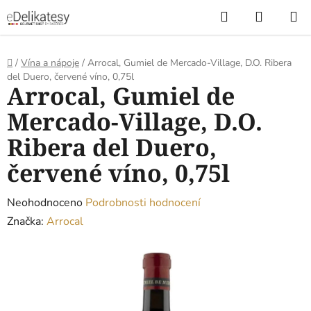
Přejít
Hledat
NÁKUP
na
KOŠÍK
obsah
Domů
/
Vína a nápoje
/
Arrocal, Gumiel de Mercado-Village, D.O. Ribera
del Duero, červené víno, 0,75l
Arrocal, Gumiel de
Mercado-Village, D.O.
Ribera del Duero,
červené víno, 0,75l
Průměrné
Neohodnoceno
Podrobnosti hodnocení
hodnocení
Značka:
Arrocal
produktu
je
0,0
z