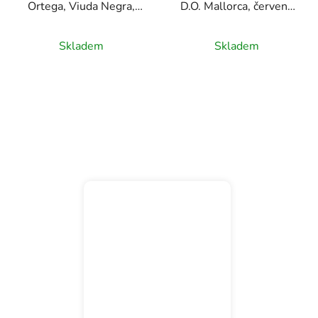
Ortega, Viuda Negra,
D.O. Mallorca, červené
D.O. Rioja, červené víno,
víno, 0,75l
0,75l
Skladem
Skladem