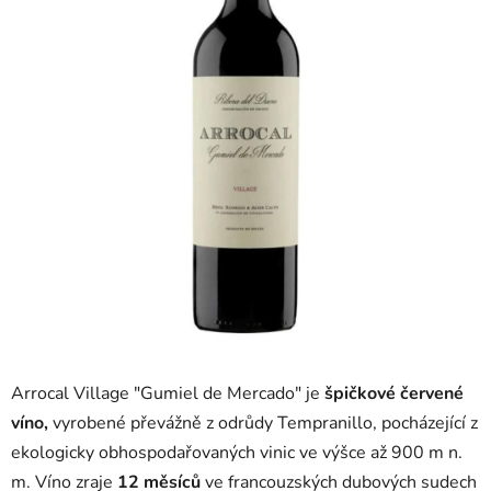
5
hvězdiček.
Arrocal Village "Gumiel de Mercado" je
špičkové červené
víno,
vyrobené převážně z odrůdy Tempranillo, pocházející z
ekologicky obhospodařovaných vinic ve výšce až 900 m n.
m. Víno zraje
12 měsíců
ve francouzských dubových sudech