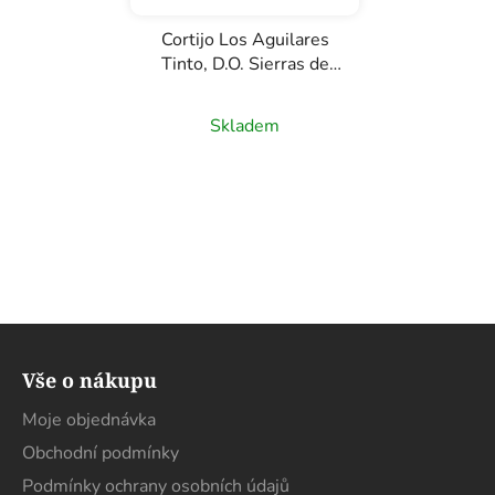
Cortijo Los Aguilares
Tinto, D.O. Sierras de
Málaga, červené víno,
0,75l
Skladem
Z
á
Vše o nákupu
p
a
Moje objednávka
t
Obchodní podmínky
í
Podmínky ochrany osobních údajů