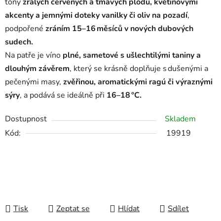
tóny
zralých červených a tmavých plodů, květinovými
akcenty a jemnými doteky vanilky či oliv na pozadí
,
podpořené
zráním 15–16 měsíců v nových dubových
sudech.
Na patře je víno
plné, sametové s ušlechtilými taniny a
dlouhým závěrem
, který se krásně doplňuje s dušenými a
pečenými masy,
zvěřinou, aromatickými ragú či výraznými
sýry
, a podává se ideálně při
16–18 °C.
Dostupnost
Skladem
Kód:
19919
Tisk
Zeptat se
Hlídat
Sdílet