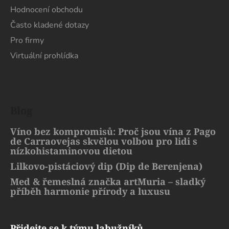
Hodnocení obchodu
Často kladené dotazy
Pro firmy
Virtuální prohlídka
Blog
Víno bez kompromisů: Proč jsou vína z Pago
de Carraovejas skvělou volbou pro lidi s
nízkohistaminovou dietou
Lilkovo-pistáciový dip (Dip de Berenjena)
Med & řemeslná značka artMuria – sladký
příběh harmonie přírody a luxusu
Přidejte se k týmu labužníků