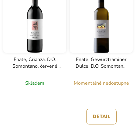
Enate, Crianza, D.O.
Enate, Gewürztraminer
Somontano, červené
Dulce, D.O. Somontano,
víno, 0,75l
bílé víno, 0,5l
Skladem
Momentálně nedostupné
DETAIL