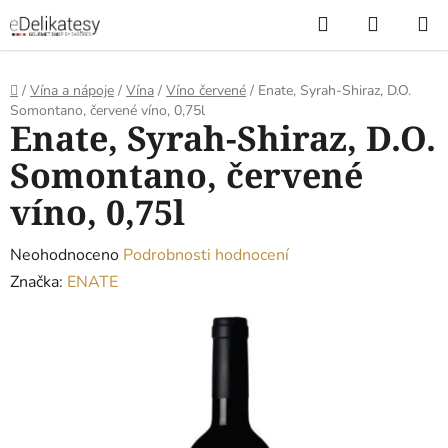
Přejít
Hledat
NÁKUP
na
KOŠÍK
obsah
Domů
/
Vína a nápoje
/
Vína
/
Víno červené
/
Enate, Syrah-Shiraz, D.O.
Somontano, červené víno, 0,75l
Enate, Syrah-Shiraz, D.O.
Somontano, červené
víno, 0,75l
Průměrné
Neohodnoceno
Podrobnosti hodnocení
hodnocení
Značka:
ENATE
produktu
je
0,0
z
5
hvězdiček.