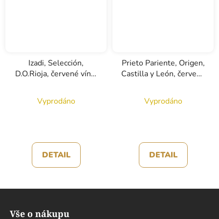
Izadi, Selección,
Prieto Pariente, Origen,
D.O.Rioja, červené víno,
Castilla y León, červené
0,75l
víno, 0,75l
Vyprodáno
Vyprodáno
DETAIL
DETAIL
Z
á
Vše o nákupu