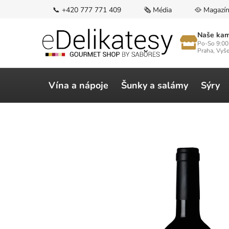
Přejít
📞 +420 777 771 409
🗞️ Média
🥘 Magazí
na
obsah
Naše kam
Po-So 9:00
Praha, Vyš
Vína a nápoje
Šunky a salámy
Sýry