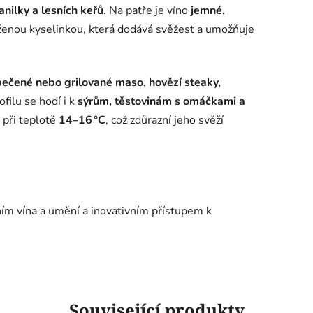
vanilky a lesních keřů
. Na patře je víno
jemné,
ženou kyselinkou, která dodává svěžest a umožňuje
pečené nebo grilované maso, hovězí steaky,
filu se hodí i k
sýrům, těstovinám s omáčkami a
 při teplotě
14–16 °C
, což zdůrazní jeho svěží
ím vína a umění a inovativním přístupem k
Související produkty