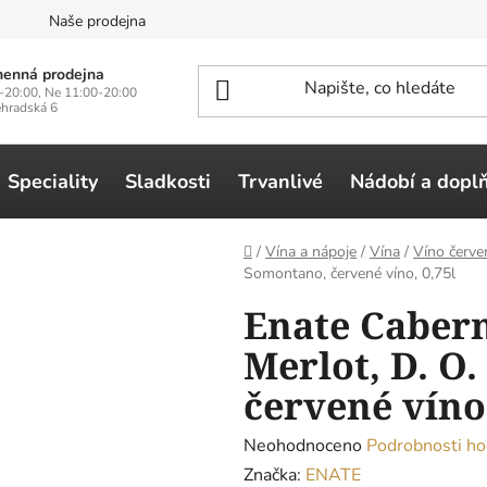
n
Naše prodejna
enná prodejna
-20:00, Ne 11:00-20:00
ehradská 6
Speciality
Sladkosti
Trvanlivé
Nádobí a dopl
Domů
/
Vína a nápoje
/
Vína
/
Víno červe
Somontano, červené víno, 0,75l
Enate Caber
Merlot, D. O
červené víno,
Průměrné
Neohodnoceno
Podrobnosti ho
hodnocení
Značka:
ENATE