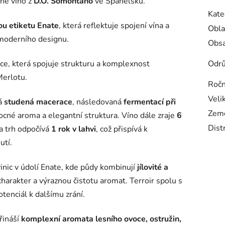
ené víno z
D.O. Somontano
ve Španělsku.
Kate
u etiketu Enate
, která reflektuje spojení vína a
Obla
 moderního designu.
Obsa
e, která spojuje strukturu a komplexnost
Odr
Merlotu.
Ročn
Veli
á
studená macerace
, následovaná
fermentací při
Zem
vocné aroma a elegantní struktura. Víno dále zraje
6
Dist
a trh odpočívá
1 rok v lahvi
, což přispívá k
utí.
inic v údolí Enate, kde půdy kombinují
jílovité a
charakter a výraznou čistotu aromat. Terroir spolu s
tenciál k dalšímu zrání.
řináší
komplexní aromata lesního ovoce, ostružin,