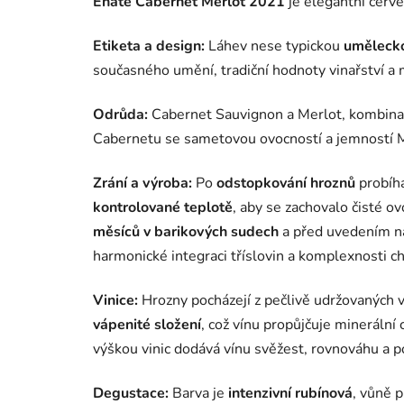
Enate Cabernet Merlot 2021
je elegantní červ
Etiketa a design:
Láhev nese typickou
umělecko
současného umění, tradiční hodnoty vinařství a
Odrůda:
Cabernet Sauvignon a Merlot, kombinac
Cabernetu se sametovou ovocností a jemností 
Zrání a výroba:
Po
odstopkování hroznů
probíh
kontrolované teplotě
, aby se zachovalo čisté o
měsíců v barikových sudech
a před uvedením n
harmonické integraci tříslovin a komplexnosti ch
Vinice:
Hrozny pocházejí z pečlivě udržovaných v
vápenité složení
, což vínu propůjčuje minerální 
výškou vinic dodává vínu svěžest, rovnováhu a po
Degustace:
Barva je
intenzivní rubínová
, vůně p