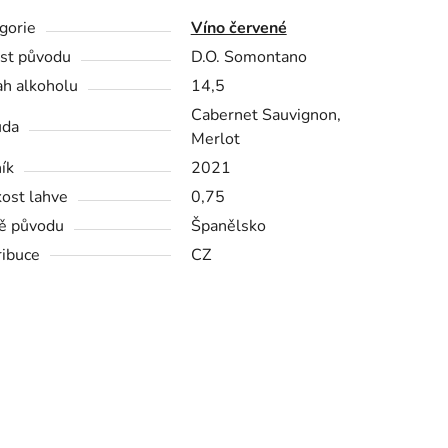
gorie
Víno červené
st původu
D.O. Somontano
h alkoholu
14,5
Cabernet Sauvignon,
ůda
Merlot
ík
2021
kost lahve
0,75
ě původu
Španělsko
ribuce
CZ