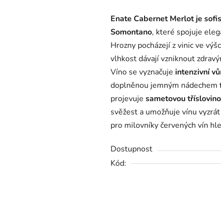
produktu
Enate Cabernet Merlot je sofi
je
Somontano
, které spojuje el
0,0
Hrozny pocházejí z vinic ve výš
z
vlhkost dávají vzniknout zdra
5
Víno se vyznačuje
intenzivní vů
hvězdiček.
doplněnou jemným nádechem
f
projevuje
sametovou tříslovin
svěžest a umožňuje vínu vyzrát d
pro milovníky červených vín hle
Dostupnost
Kód: