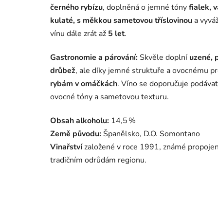
černého rybízu
, doplněná o jemné tóny
fialek, 
kulaté, s měkkou sametovou tříslovinou
a vyvá
vínu dále zrát až
5 let
.
Gastronomie a párování:
Skvěle doplní
uzené, 
drůbež
, ale díky jemné struktuře a ovocnému pro
rybám v omáčkách
. Víno se doporučuje podávat
ovocné tóny a sametovou texturu.
Obsah alkoholu:
14,5 %
Země původu:
Španělsko, D.O. Somontano
Vinařství
založené v roce 1991, známé propojen
tradičním odrůdám regionu.