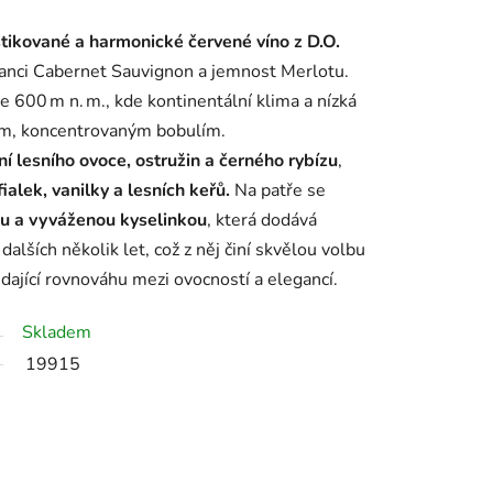
stikované a harmonické červené víno z D.O.
eganci Cabernet Sauvignon a jemnost Merlotu.
ce 600 m n. m., kde kontinentální klima a nízká
vým, koncentrovaným bobulím.
ní lesního ovoce, ostružin a černého rybízu
,
ialek, vanilky a lesních keřů.
Na patře se
ou a vyváženou kyselinkou
, která dodává
alších několik let, což z něj činí skvělou volbu
dající rovnováhu mezi ovocností a elegancí.
Skladem
19915