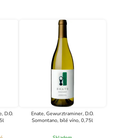
, D.O.
Enate, Gewurztraminer, D.O.
5l
Somontano, bílé víno, 0,75l
né
Skladem