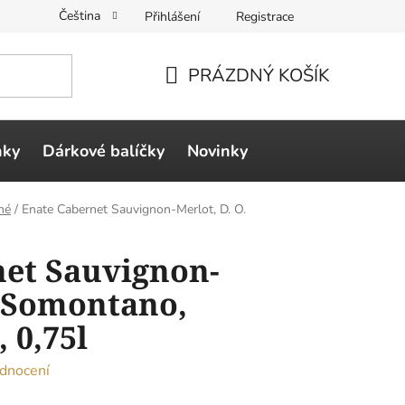
Čeština
Přihlášení
Registrace
PRÁZDNÝ KOŠÍK
NÁKUPNÍ
KOŠÍK
ňky
Dárkové balíčky
Novinky
né
/
Enate Cabernet Sauvignon-Merlot, D. O.
net Sauvignon-
. Somontano,
 0,75l
dnocení