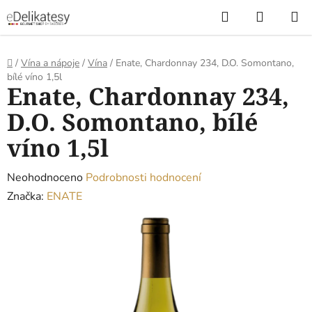
Přejít
Hledat
NÁKUP
na
KOŠÍK
obsah
Domů
/
Vína a nápoje
/
Vína
/
Enate, Chardonnay 234, D.O. Somontano,
bílé víno 1,5l
Enate, Chardonnay 234,
D.O. Somontano, bílé
víno 1,5l
Průměrné
Neohodnoceno
Podrobnosti hodnocení
hodnocení
Značka:
ENATE
produktu
je
0,0
z
5
hvězdiček.