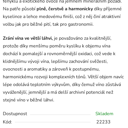
fenyklu a exotického ovoce na jemném minerálním pozadí.
Na patře působí
plně, čerstvě a harmonicky
díky příjemné
kyselince a lehce medovému finiši, což z něj činí atraktivní
volbu jak pro běžné pití, tak pro gastronomii.
Zrání vína ve větší láhvi,
je považováno za kvalitnější,
protože díky menšímu poměru kyslíku k objemu vína
dochází k pomalejší a rovnoměrnější oxidaci, což vede k
klidnějšímu vývoji vína, lepšímu zachování svěžesti,
ovocnosti a aromatiky a zároveň k postupnému,
harmonickému rozvoji komplexních tónů. Větší objem navíc
lépe odolává teplotním výkyvům, díky čemuž víno zůstává
vyváženější, jemnější a má delší archivní potenciál než
stejné víno v běžné láhvi.
Dostupnost
Skladem
Kód:
22233