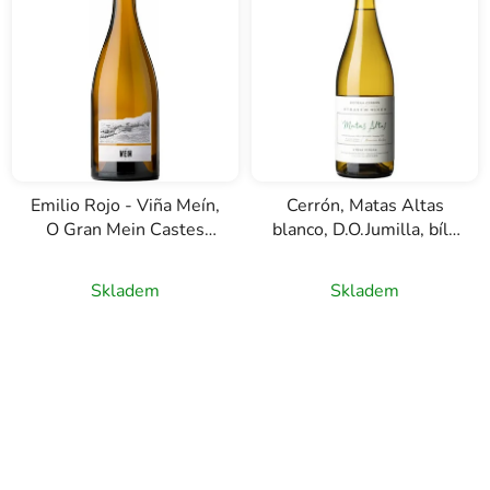
Emilio Rojo - Viña Meín,
Cerrón, Matas Altas
O Gran Mein Castes
blanco, D.O.Jumilla, bílé
Brancas, D.O.P. Ribeiro,
víno, 0,75l
bílé víno, 1,5l
Skladem
Skladem