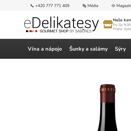
Přejít
📞 +420 777 771 409
🗞️ Média
🥘 Magazí
na
obsah
Naše kam
Po-So 9:00
Praha, Vyš
Vína a nápoje
Šunky a salámy
Sýry