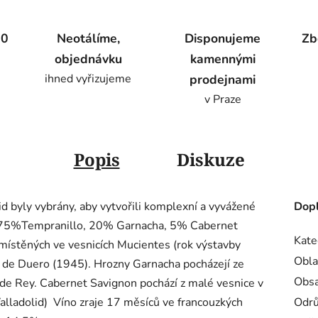
00
Neotálíme,
Disponujeme
Zb
objednávku
kamennými
ihned vyřizujeme
prodejnami
v Praze
Popis
Diskuze
id byly vybrány, aby vytvořili komplexní a vyvážené
Dopl
u: 75%Tempranillo, 20% Garnacha, 5% Cabernet
Kate
umístěných ve vesnicích Mucientes (rok výstavby
Obla
 de Duero (1945). Hrozny Garnacha pocházejí ze
Obsa
 de Rey. Cabernet Savignon pochází z malé vesnice v
Valladolid) Víno zraje 17 měsíců ve francouzkých
Odr