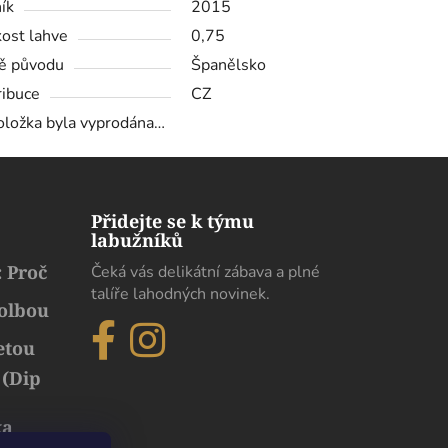
ík
2015
kost lahve
0,75
ě původu
Španělsko
ribuce
CZ
oložka byla vyprodána…
Přidejte se k týmu
labužníků
 Proč
Čeká vás delikátní zábava a plné
talíře lahodných novinek.
volbou
etou
 (Dip
ka
běh