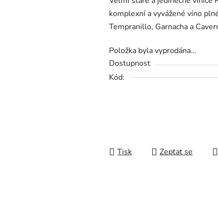
Velmi staré a jedinečné vinice 
je
komplexní a vyvážené víno plné
0,0
Tempranillo, Garnacha a Caver
z
5
Položka byla vyprodána…
hvězdiček.
Dostupnost
Kód:
Tisk
Zeptat se