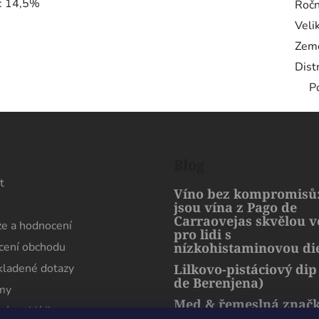
l: 14,5%
Ročn
Veli
Zem
Dist
P
s
Blog
t
Víno bez kompromisů:
jsou vína z Pago de
Carraovejas skvělou 
e a hodnocení
pro lidi s
ení obchodu
nízkohistaminovou di
kladené dotazy
Lilkovo-pistáciový dip
de Berenjena)
rmy
Med & řemeslná znač
ní prohlídka
artMuria – sladký pří