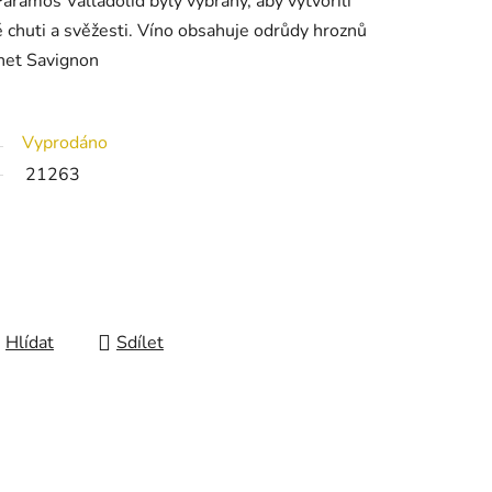
Paramos Valladolid byly vybrány, aby vytvořili
 chuti a svěžesti. Víno obsahuje odrůdy hroznů
net Savignon
Vyprodáno
21263
Hlídat
Sdílet