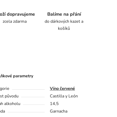
oží dopravujeme
Balíme na přání
zcela zdarma
do dárkových kazet a
košíků
ňkové parametry
gorie
Víno červené
st původu
Castilla y León
h alkoholu
14,5
ůda
Garnacha