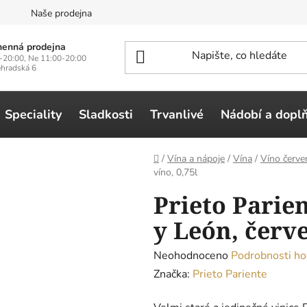
n
Naše prodejna
enná prodejna
-20:00, Ne 11:00-20:00
ehradská 6
Speciality
Sladkosti
Trvanlivé
Nádobí a dopl
Domů
/
Vína a nápoje
/
Vína
/
Víno červe
víno, 0,75l
Prieto Parien
y León, červe
Průměrné
Neohodnoceno
Podrobnosti ho
hodnocení
Značka:
Prieto Pariente
produktu