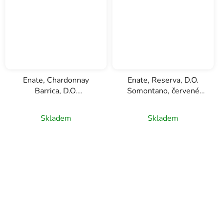
Enate, Chardonnay
Enate, Reserva, D.O.
Barrica, D.O.
Somontano, červené
Somontano, bílé víno
víno, 0,75l
0,75l
Skladem
Skladem