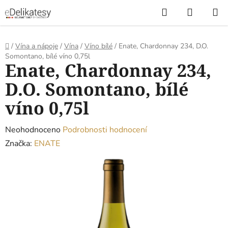
Přejít
Hledat
NÁKUP
na
KOŠÍK
obsah
Domů
/
Vína a nápoje
/
Vína
/
Víno bílé
/
Enate, Chardonnay 234, D.O.
Somontano, bílé víno 0,75l
Enate, Chardonnay 234,
D.O. Somontano, bílé
víno 0,75l
Průměrné
Neohodnoceno
Podrobnosti hodnocení
hodnocení
Značka:
ENATE
produktu
je
0,0
z
5
hvězdiček.