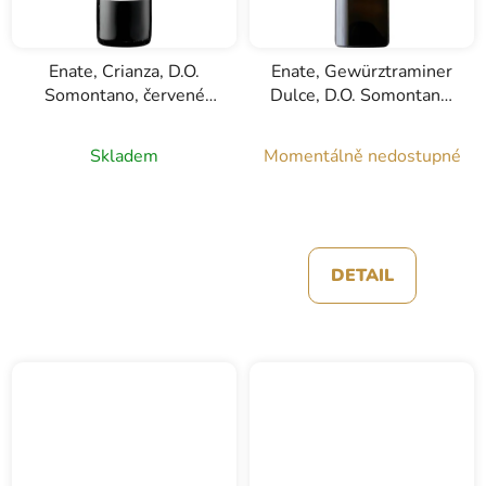
Enate, Crianza, D.O.
Enate, Gewürztraminer
Somontano, červené
Dulce, D.O. Somontano,
víno, 0,75l
bílé víno, 0,5l
Skladem
Momentálně nedostupné
DETAIL