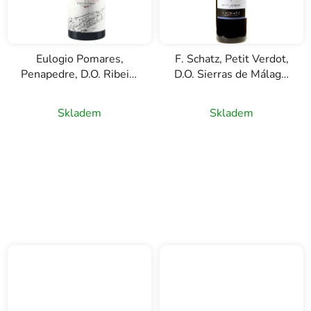
Eulogio Pomares,
F. Schatz, Petit Verdot,
Penapedre, D.O. Ribeira
D.O. Sierras de Málaga,
Sacra, červené víno,
červené víno, 0,75l
Průměrné
0,75l
Skladem
Skladem
hodnocení
produktu
je
5,0
z
5
hvězdiček.