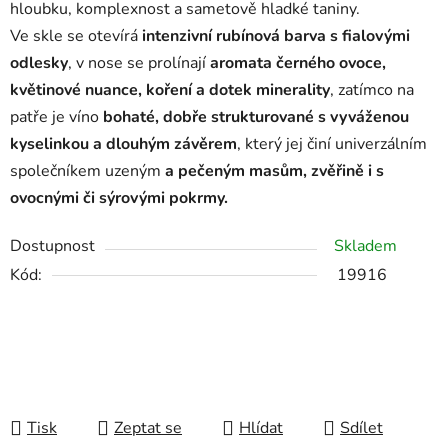
hloubku, komplexnost a sametově hladké taniny.
Ve skle se otevírá
intenzivní rubínová barva s fialovými
odlesky
, v nose se prolínají
aromata černého ovoce,
květinové nuance, koření a dotek minerality
, zatímco na
patře je víno
bohaté, dobře strukturované s vyváženou
kyselinkou a dlouhým závěrem
, který jej činí univerzálním
společníkem uzeným
a pečeným masům, zvěřině i s
ovocnými či sýrovými pokrmy.
Dostupnost
Skladem
Kód:
19916
Tisk
Zeptat se
Hlídat
Sdílet