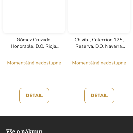
Gómez Cruzado,
Chivite, Coleccion 125,
Honorable, D.O. Rioja,
Reserva, D.O. Navarra,
červené víno, 0,75l
červené víno, 0,75l
Momentálně nedostupné
Momentálně nedostupné
DETAIL
DETAIL
Z
á
Vše o nákupu