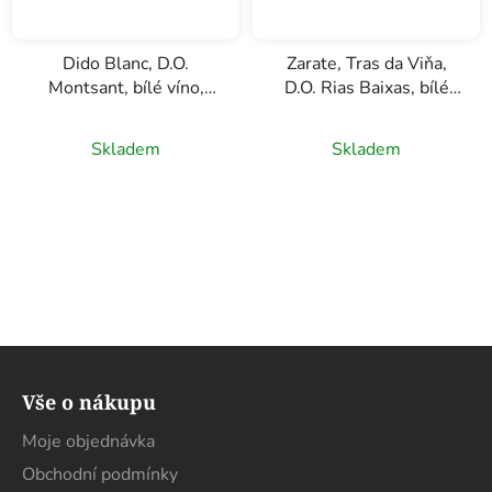
Dido Blanc, D.O.
Zarate, Tras da Viňa,
Montsant, bílé víno,
D.O. Rias Baixas, bílé
0,75l
víno, 0,75l
Skladem
Skladem
Z
á
Vše o nákupu
p
a
Moje objednávka
t
Obchodní podmínky