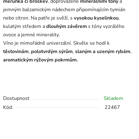
meruňka či broskev
, doprovázené
minerálními tóny
a
jemným balzamickým nádechem připomínajícím tymián
nebo citron. Na patře je svěží, s
vysokou kyselinkou
,
kulatým středem a
dlouhým závěrem
s tóny vyzrálého
ovoce a jemné minerality.
Víno je mimořádně univerzální. Skvěle se hodí k
těstovinám
,
polotvrdým sýrům
,
slaným a uzeným rybám
,
aromatickým rýžovým pokrmům.
Dostupnost
Skladem
Kód:
22467