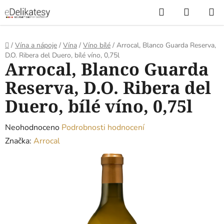
Přejít
Hledat
NÁKUP
na
KOŠÍK
obsah
Domů
/
Vína a nápoje
/
Vína
/
Víno bílé
/
Arrocal, Blanco Guarda Reserva,
D.O. Ribera del Duero, bílé víno, 0,75l
Arrocal, Blanco Guarda
Reserva, D.O. Ribera del
Duero, bílé víno, 0,75l
Průměrné
Neohodnoceno
Podrobnosti hodnocení
hodnocení
Značka:
Arrocal
produktu
je
0,0
z
5
hvězdiček.