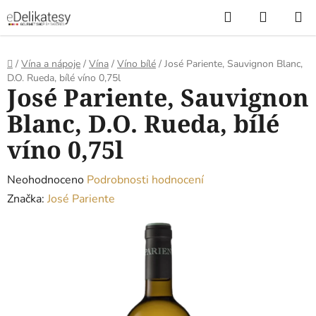
Přejít
Hledat
NÁKUP
na
KOŠÍK
obsah
Domů
/
Vína a nápoje
/
Vína
/
Víno bílé
/
José Pariente, Sauvignon Blanc,
D.O. Rueda, bílé víno 0,75l
José Pariente, Sauvignon
Blanc, D.O. Rueda, bílé
víno 0,75l
Průměrné
Neohodnoceno
Podrobnosti hodnocení
hodnocení
Značka:
José Pariente
produktu
je
0,0
z
5
hvězdiček.