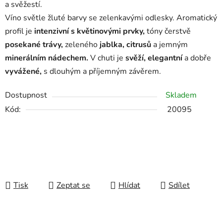
a
svěžestí.
Víno světle žluté barvy se zelenkavými odlesky. Aromatický
profil je
intenzivní s květinovými prvky,
tóny čerstvě
posekané
trávy,
zeleného
jablka,
citrusů
a jemným
minerálním
nádechem.
V chuti je
svěží,
elegantní
a dobře
vyvážené,
s dlouhým a příjemným závěrem.
Dostupnost
Skladem
Kód:
20095
Tisk
Zeptat se
Hlídat
Sdílet