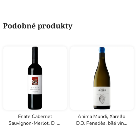
Podobné produkty
Enate Cabernet
Anima Mundi, Xarello,
Sauvignon-Merlot, D. O.
D.O. Penedès, bílé víno,
Somontano, červené
0,75l
víno, 0,75l