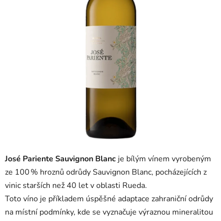
José
Pariente
Sauvignon
Blanc
je
bílým
vínem
vyrobeným
ze
100 %
hroznů
odrůdy
Sauvignon
Blanc,
pocházejících
z
vinic
starších
než
40
let
v
oblasti
Rueda.
Toto
víno
je
příkladem
úspěšné
adaptace
zahraniční
odrůdy
na
místní
podmínky,
kde
se
vyznačuje
výraznou
mineralitou