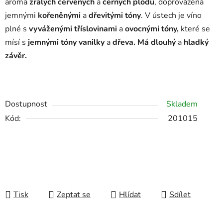
aroma
zralých červených
a
černých
plodů
, doprovázená
jemnými
kořeněnými
a
dřevitými
tóny
. V ústech je víno
plné s
vyváženými tříslovinami
a
ovocnými tóny,
které se
mísí s
jemnými tóny vanilky
a
dřeva. Má dlouhý
a
hladký
závěr.
Dostupnost
Skladem
Kód:
201015
Tisk
Zeptat se
Hlídat
Sdílet