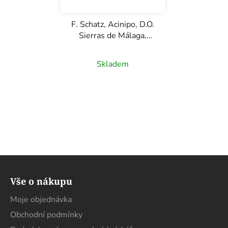
F. Schatz, Acinipo, D.O.
Sierras de Málaga,
červené víno, 0,75l
Skladem
Z
á
Vše o nákupu
p
a
Moje objednávka
t
Obchodní podmínky
í