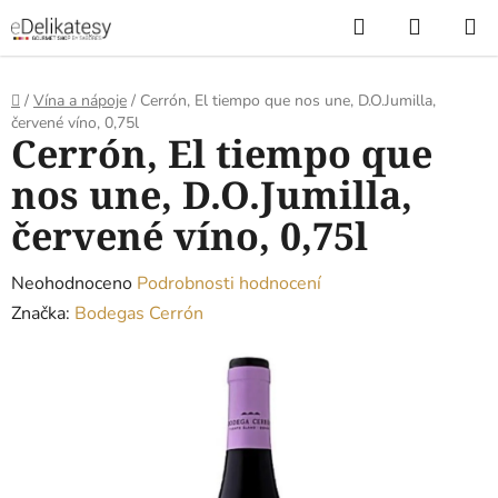
Přejít
Hledat
NÁKUP
na
KOŠÍK
obsah
Domů
/
Vína a nápoje
/
Cerrón, El tiempo que nos une, D.O.Jumilla,
červené víno, 0,75l
Cerrón, El tiempo que
nos une, D.O.Jumilla,
červené víno, 0,75l
Průměrné
Neohodnoceno
Podrobnosti hodnocení
hodnocení
Značka:
Bodegas Cerrón
produktu
je
0,0
z
5
hvězdiček.