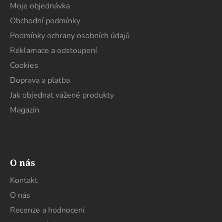
a
Moje objednávka
c
t
í
Obchodní podmínky
í
p
Podmínky ochrany osobních údajů
r
Reklamace a odstoupení
v
k
Cookies
y
Doprava a platba
v
Jak objednat vážené produkty
ý
p
Magazín
i
s
u
O nás
Kontakt
O nás
Recenze a hodnocení