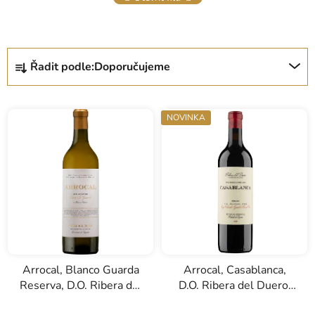
Ř
Řadit podle:
Doporučujeme
a
z
e
NOVINKA
n
í
p
r
o
d
u
k
Arrocal, Blanco Guarda
Arrocal, Casablanca,
t
Reserva, D.O. Ribera del
D.O. Ribera del Duero,
ů
Duero, bílé víno, 0,75l
červené víno, 0,75