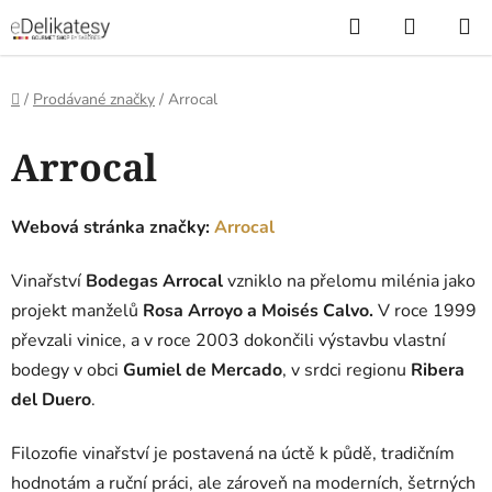
Přejít
Hledat
NÁKUP
na
KOŠÍK
obsah
Domů
/
Prodávané značky
/
Arrocal
V
Arrocal
ý
p
i
Webová stránka značky:
Arrocal
s
p
Vinařství
Bodegas Arrocal
vzniklo na přelomu milénia jako
r
projekt manželů
Rosa Arroyo a Moisés Calvo.
V roce 1999
o
převzali vinice, a v roce 2003 dokončili výstavbu vlastní
d
bodegy v obci
Gumiel de Mercado
, v srdci regionu
Ribera
u
del Duero
.
k
t
Filozofie vinařství je postavená na úctě k půdě, tradičním
ů
hodnotám a ruční práci, ale zároveň na moderních, šetrných