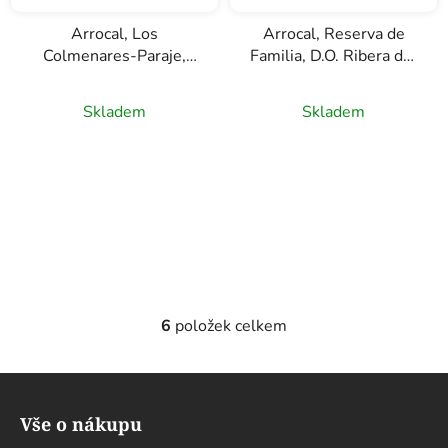
Arrocal, Los
Arrocal, Reserva de
Colmenares-Paraje,
Familia, D.O. Ribera del
D.O. Ribera del Duero,
Duero, červené víno,
červené víno, 0,75
0,75l
Skladem
Skladem
6
položek celkem
O
v
l
Z
á
á
d
Vše o nákupu
p
a