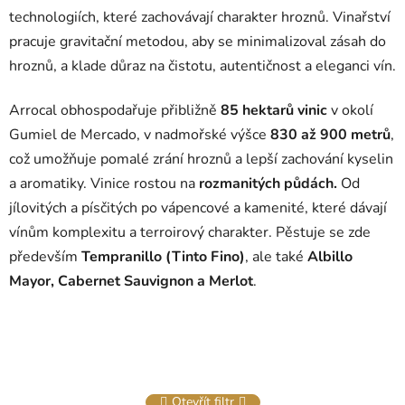
technologiích, které zachovávají charakter hroznů. Vinařství
pracuje gravitační metodou, aby se minimalizoval zásah do
hroznů, a klade důraz na čistotu, autentičnost a eleganci vín.
Arrocal obhospodařuje přibližně
85 hektarů vinic
v okolí
Gumiel de Mercado, v nadmořské výšce
830 až 900 metrů
,
což umožňuje pomalé zrání hroznů a lepší zachování kyselin
a aromatiky. Vinice rostou na
rozmanitých půdách.
Od
jílovitých a písčitých po vápencové a kamenité, které dávají
vínům komplexitu a terroirový charakter. Pěstuje se zde
především
Tempranillo (Tinto Fino)
, ale také
Albillo
Mayor, Cabernet Sauvignon a Merlot
.
Otevřít filtr