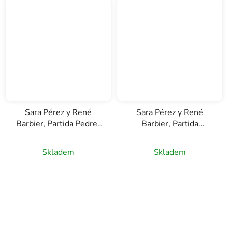
Sara Pérez y René
Sara Pérez y René
Barbier, Partida Pedrer
Barbier, Partida
Rosat, D.O. Priorat,
Bellvisos, D.O. Priorat,
ružové víno, 0,75l
červené víno, 0,75l
Skladem
Skladem