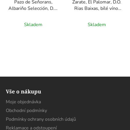
Pazo de Seňorans,
Zarate, El Palomar, D.O.
Albariňo Selección, D.O.
Rias Baixas, bílé víno,
Rias Baixas, bílé víno,
0,75l
0,75l
Skladem
Skladem
Z
á
Vše o nákupu
p
a
Moje objednávka
t
Obchodní podmínky
í
Podmínky ochrany osobních údajů
Reklamace a odstoupení