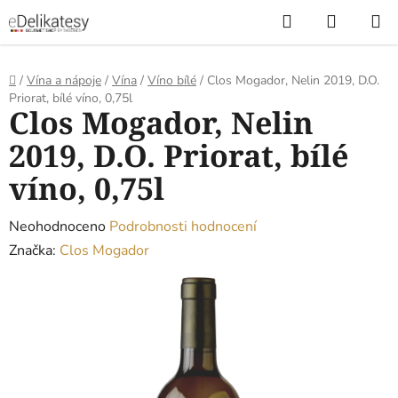
Přejít
Hledat
NÁKUP
na
KOŠÍK
obsah
Domů
/
Vína a nápoje
/
Vína
/
Víno bílé
/
Clos Mogador, Nelin 2019, D.O.
Priorat, bílé víno, 0,75l
Clos Mogador, Nelin
2019, D.O. Priorat, bílé
víno, 0,75l
Průměrné
Neohodnoceno
Podrobnosti hodnocení
hodnocení
Značka:
Clos Mogador
produktu
je
0,0
z
5
hvězdiček.