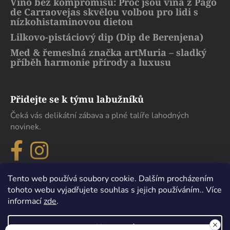
Víno bez kompromisů: Proč jsou vína z Pago
de Carraovejas skvělou volbou pro lidi s
nízkohistaminovou dietou
Lilkovo-pistáciový dip (Dip de Berenjena)
Med & řemeslná značka artMuria – sladký
příběh harmonie přírody a luxusu
Přidejte se k týmu labužníků
Čeká vás delikátní zábava a plné talíře lahodných
novinek.
Tento web používá soubory cookie. Dalším procházením
tohoto webu vyjadřujete souhlas s jejich používáním.. Více
informací
zde
.
Nastavení