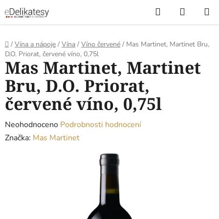
Přejít
Hledat
NÁKUP
na
KOŠÍK
obsah
Domů
/
Vína a nápoje
/
Vína
/
Víno červené
/
Mas Martinet, Martinet Bru,
D.O. Priorat, červené víno, 0,75l
Mas Martinet, Martinet
Bru, D.O. Priorat,
červené víno, 0,75l
Průměrné
Neohodnoceno
Podrobnosti hodnocení
hodnocení
Značka:
Mas Martinet
produktu
je
0,0
z
5
hvězdiček.