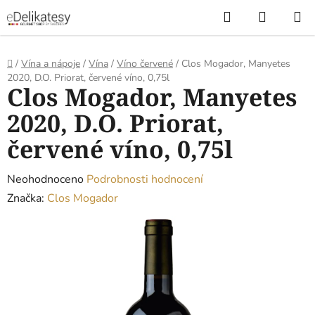
Přejít
Hledat
NÁKUP
na
KOŠÍK
obsah
Domů
/
Vína a nápoje
/
Vína
/
Víno červené
/
Clos Mogador, Manyetes
2020, D.O. Priorat, červené víno, 0,75l
Clos Mogador, Manyetes
2020, D.O. Priorat,
červené víno, 0,75l
Průměrné
Neohodnoceno
Podrobnosti hodnocení
hodnocení
Značka:
Clos Mogador
produktu
je
0,0
z
5
hvězdiček.