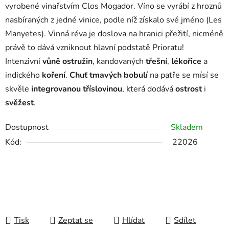
vyrobené vinařstvím Clos Mogador. Víno se vyrábí z hroznů
nasbíraných z jedné vinice, podle níž získalo své jméno (Les
Manyetes). Vinná réva je doslova na hranici přežití, nicméně
právě to dává vzniknout hlavní podstatě Prioratu!
Intenzivní
vůně
ostružin
, kandovaných
třešní
,
lékořice
a
indického
koření
.
Chuť
tmavých
bobulí
na patře se mísí se
skvěle
integrovanou tříslovinou
, která dodává
ostrost
i
svěžest
.
Dostupnost
Skladem
Kód:
22026
Tisk
Zeptat se
Hlídat
Sdílet