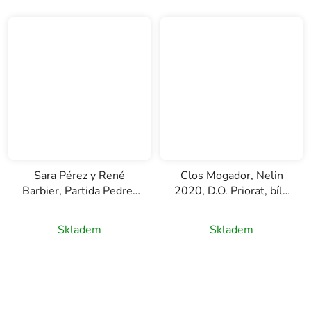
Sara Pérez y René
Clos Mogador, Nelin
Barbier, Partida Pedrer
2020, D.O. Priorat, bílé
Rosat, D.O. Priorat,
víno, 0,75l
ružové víno, 0,75l
Skladem
Skladem