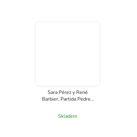
Sara Pérez y René
Barbier, Partida Pedrer,
D.O. Priorat, červené
víno, 0,75l
Skladem