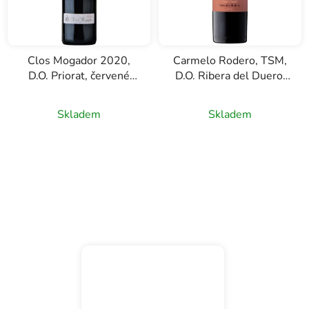
Clos Mogador 2020,
Carmelo Rodero, TSM,
D.O. Priorat, červené
D.O. Ribera del Duero,
víno, 0,75l
červené víno, 0,75l
Průměrné
Skladem
Skladem
hodnocení
produktu
je
5,0
z
5
hvězdiček.