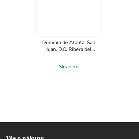
Dominio de Atauta, San
Juan, D.O. Ribera del
Duero, červené víno,
0,75l
Skladem
Z
á
Vše o nákupu