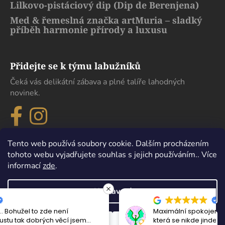
Lilkovo-pistáciový dip (Dip de Berenjena)
Med & řemeslná značka artMuria – sladký
příběh harmonie přírody a luxusu
Přidejte se k týmu labužníků
Čeká vás delikátní zábava a plné talíře lahodných
novinek.
Tento web používá soubory cookie. Dalším procházením
tohoto webu vyjadřujete souhlas s jejich používáním.. Více
informací
zde
.
Nastavení
Maximální spokojenost, sehnal jsem zde lahev
Vytvořil Shoptet
která se nikde jinde v Čechách sehnat nedá.
Odmítnout
Souhlasím