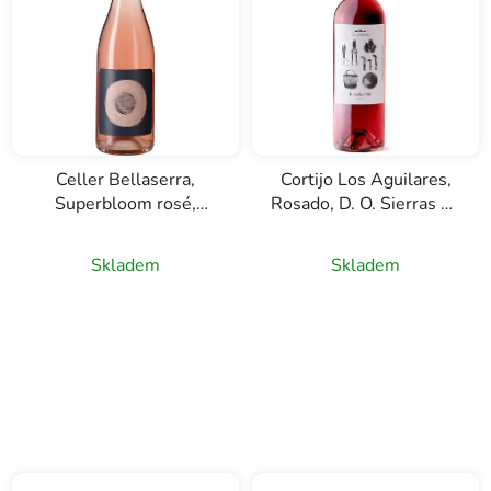
Celler Bellaserra,
Cortijo Los Aguilares,
Superbloom rosé,
Rosado, D. O. Sierras de
Cataluňa, růžové víno,
Málaga, růžové víno,
0,75l
0,75l
Skladem
Skladem