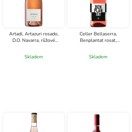
Artadi, Artazuri rosado,
Celler Bellaserra,
D.O. Navarra, růžové
Benplantat rosat,
víno, 0,75l
Cataluňa, růžové víno,
0,75l
Skladem
Skladem