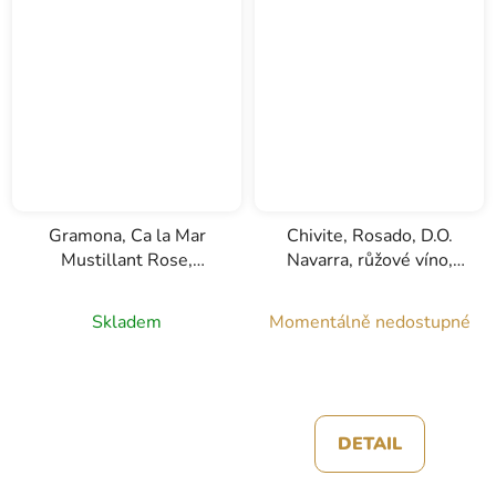
Gramona, Ca la Mar
Chivite, Rosado, D.O.
Mustillant Rose,
Navarra, růžové víno,
D.O.Penedes, růžové
0,75l
poloperlivé víno, 0,75l
Skladem
Momentálně nedostupné
DETAIL