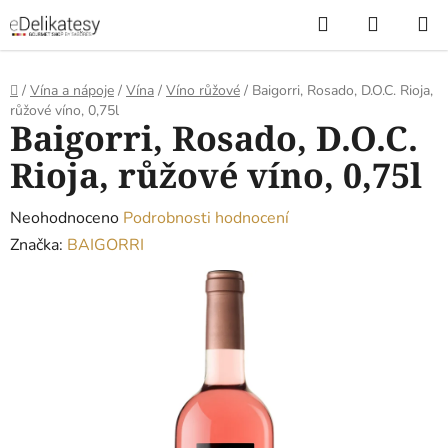
Přejít
Hledat
NÁKUP
na
KOŠÍK
obsah
Domů
/
Vína a nápoje
/
Vína
/
Víno růžové
/
Baigorri, Rosado, D.O.C. Rioja,
růžové víno, 0,75l
Baigorri, Rosado, D.O.C.
Rioja, růžové víno, 0,75l
Průměrné
Neohodnoceno
Podrobnosti hodnocení
hodnocení
Značka:
BAIGORRI
produktu
je
0,0
z
5
hvězdiček.