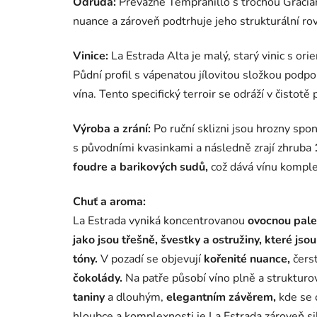
Odrůda:
Převážně Tempranillo s trochou Gracian
nuance a zároveň podtrhuje jeho strukturální ro
Vinice:
La Estrada Alta je malý, starý vinic s or
Půdní profil s vápenatou jílovitou složkou podp
vína. Tento specifický terroir se odráží v čistotě
Výroba a zrání:
Po ruční sklizni jsou hrozny sp
s původními kvasinkami a následně zrají zhruba
foudre a barikových sudů,
což dává vínu komple
Chuť a aroma:
La Estrada vyniká koncentrovanou
ovocnou pale
jako jsou třešně, švestky a ostružiny, které j
tóny.
V pozadí se objevují
kořenité nuance,
čers
čokolády.
Na patře působí víno plně a strukturo
taniny
a dlouhým,
elegantním závěrem,
kde se o
hloubce a komplexnosti je La Estrada zároveň sil