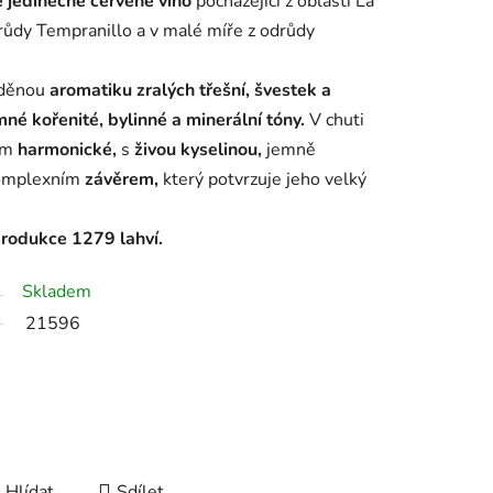
 jedinečné červené víno
pocházející z oblasti La
drůdy Tempranillo a v malé míře z odrůdy
eděnou
aromatiku zralých třešní, švestek a
né kořenité, bylinné a minerální tóny.
V chuti
om
harmonické,
s
živou kyselinou,
jemně
mplexním
závěrem,
který potvrzuje jeho velký
produkce 1279 lahví.
Skladem
21596
Hlídat
Sdílet