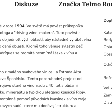
Diskuze
Značka
Telmo Ro
Dopl
é v roce
1994.
Ve světě má pověst průkopníka
Kate
nologa a "driving wine-makera". Tuto pověst si
y do jednotlivých oblastí, aby následně vyráběl vína
Body
d dané oblasti. Kromě toho věnuje zvláštní péči
Obla
dríquez se promítá nesmírná láska k vínu a
Obsa
Odr
no z malého svahového vinice La Estrada Alta
Ročn
ta ve Španělsku. Tento pozoruhodný projekt od
rojevu starého vinohradu z 40. let s půdami
Veli
u, mineralitu a typickou eleganci klasické Riojy.
Zem
pontánně pomocí původních kvasinek a víno zraje
Dist
kových sudů, které mu dodávají strukturu a