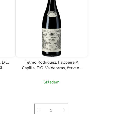
 D.O.
Telmo Rodríguez, Falcoeira A
5l
Capilla, D.O. Valdeorras, červené
víno, 0,75l
Skladem