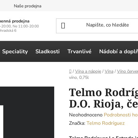
n
Naše prodejna
enná prodejna
-20:00, Ne 11:00-20:00
ehradská 6
Speciality
Sladkosti
Trvanlivé
Nádobí a dopl
Domů
/
Vína a nápoje
/
Vína
/
Víno červe
víno, 0,75l
Telmo Rodríg
D.O. Rioja, č
Průměrné
Neohodnoceno
Podrobnosti ho
hodnocení
Značka:
Telmo Rodríguez
produktu