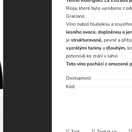
Telmo Rodríguez La Estrada je
je
Rioja, které bylo vyrobeno z o
0,0
Graciano.
z
Víno nabízí hlubokou a soustř
5
lesního ovoce, doplněnou o jem
hvězdiček.
je
strukturované,
pevné a přit
vyzrálými taniny
a
dlouhým,
ko
potenciál ke zrání v lahvi.
Toto víno pochází z omezené 
Dostupnost
Kód:
Tisk
Zeptat se