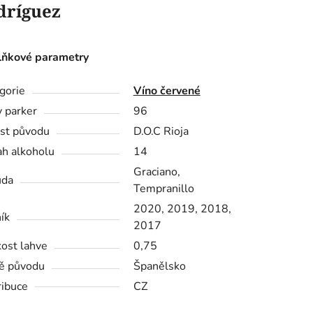
dríguez
ňkové parametry
gorie
Víno červené
 parker
96
st původu
D.O.C Rioja
h alkoholu
14
Graciano,
ůda
Tempranillo
2020, 2019, 2018,
ík
2017
kost lahve
0,75
ě původu
Španělsko
ribuce
CZ