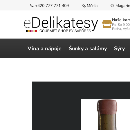
Přejít
📞 +420 777 771 409
🗞️ Média
🥘 Magazí
na
obsah
Naše kam
Po-So 9:00
Praha, Vyš
Vína a nápoje
Šunky a salámy
Sýry