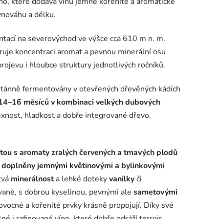
o, které dodává vínu jemné kořenité a aromatické
vnováhu a délku.
ientací na severovýchod ve výšce cca 610 m n. m.
oruje koncentraci aromat a pevnou minerální osu
 projevu i hloubce struktury jednotlivých ročníků.
ontánně fermentovány v otevřených dřevěných kádích
14–16 měsíců v kombinaci velkých dubových
xnost, hladkost a dobře integrované dřevo.
tou s aromaty zralých červených a tmavých plodů
sou doplněny jemnými květinovými a bylinkovými
tvá
minerálnost
a lehké doteky
vanilky
či
vaně, s dobrou kyselinou, pevnými ale
sametovými
vocné a kořenité prvky krásně propojují. Díky své
né i rafinované víno, které dobře odráží terroir