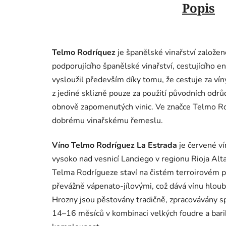
Popis
Telmo Rodríquez
je španělské vinařství založen
podporujícího španělské vinařství, cestujícího e
vysloužil především díky tomu, že cestuje za vín
z jediné sklizně pouze za použití původních odrů
obnově zapomenutých vinic. Ve značce Telmo Ro
dobrému vinařskému řemeslu.
Víno Telmo Rodríguez La Estrada
je červené ví
vysoko nad vesnicí Lanciego v regionu Rioja Al
Telma Rodrígueze staví na čistém terroirovém p
převážně vápenato-jílovými, což dává vínu hloubk
Hrozny jsou pěstovány tradičně, zpracovávány s
14–16 měsíců v kombinaci velkých foudre a bari