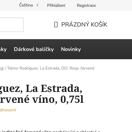
Čeština
Přihlášení
Registrace
PRÁZDNÝ KOŠÍK
NÁKUPNÍ
KOŠÍK
ňky
Dárkové balíčky
Novinky
né
/
Telmo Rodríguez, La Estrada, D.O. Rioja, červené
uez, La Estrada,
ervené víno, 0,75l
dnocení