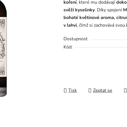
koření
, které mu dodávají
doko
0,0
svěží kyselinky
. Díky spojení
M
z
bohaté květinové aroma, citru
5
v lahvi
, čímž si zachovává svou
hvězdiček.
Dostupnost
Kód:
Tisk
Zeptat se