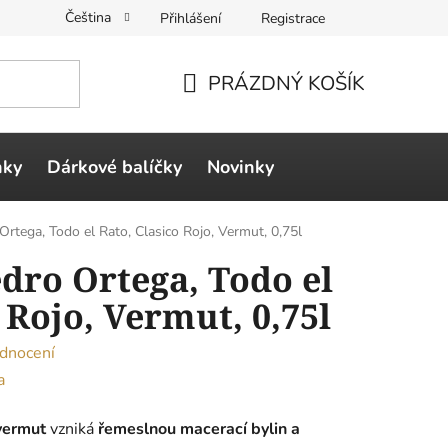
Čeština
Přihlášení
Registrace
PRÁZDNÝ KOŠÍK
NÁKUPNÍ
KOŠÍK
ňky
Dárkové balíčky
Novinky
Ortega, Todo el Rato, Clasico Rojo, Vermut, 0,75l
edro Ortega, Todo el
 Rojo, Vermut, 0,75l
dnocení
a
vermut
vzniká
řemeslnou macerací bylin a