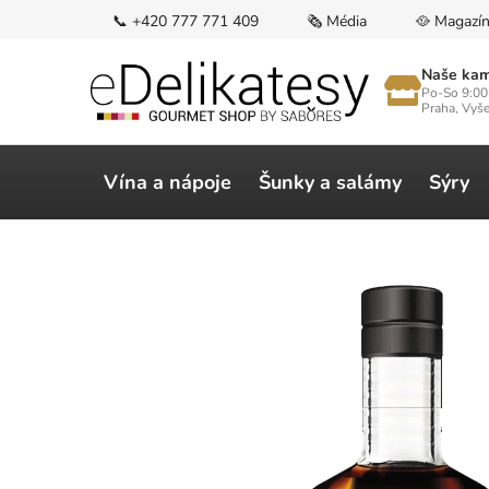
Přejít
📞 +420 777 771 409
🗞️ Média
🥘 Magazí
na
obsah
Naše kam
Po-So 9:00
Praha, Vyš
Vína a nápoje
Šunky a salámy
Sýry