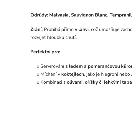
Odrůdy:
Malvasia, Sauvignon Blanc, Tempranil
Zrání:
Probíhá přímo
v lahvi
, což umožňuje zacho
rozvíjet hloubku chutí.
Perfektní pro:
Servírování
s ledem a pomerančovou kůro
Míchání v
koktejlech
, jako je Negroni neb
Kombinaci s
olivami, oříšky či lehkými tap