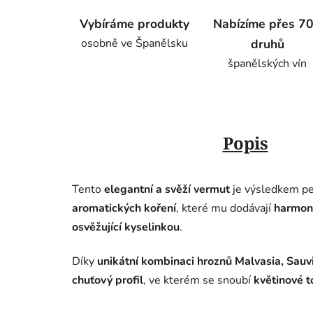
Vybíráme produkty
Nabízíme přes 7
osobně ve Španělsku
druhů
španělských vín
Popis
Tento
elegantní a svěží vermut
je výsledkem p
aromatických koření
, které mu dodávají
harmoni
osvěžující kyselinkou
.
Díky
unikátní kombinaci hroznů Malvasia, Sauv
chuťový profil
, ve kterém se snoubí
květinové t