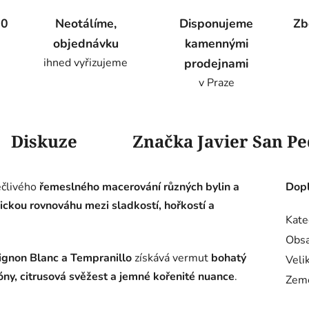
00
Neotálíme,
Disponujeme
Zb
objednávku
kamennými
ihned vyřizujeme
prodejnami
v Praze
Diskuze
Značka
Javier San Pe
ečlivého
řemeslného macerování různých bylin a
Dopl
ckou rovnováhu mezi sladkostí, hořkostí a
Kate
Obsa
ignon Blanc a Tempranillo
získává vermut
bohatý
Veli
óny, citrusová svěžest a jemné kořenité nuance
.
Zem