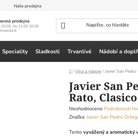
n
Naše prodejna
enná prodejna
-20:00, Ne 11:00-20:00
ehradská 6
Speciality
Sladkosti
Trvanlivé
Nádobí a dopl
Domů
/
Vína a nápoje
/
Javier San Pedro 
Javier San P
Rato, Clasico
Průměrné
Neohodnoceno
Podrobnosti ho
hodnocení
Značka:
Javier San Pedro Orteg
produktu
Tento
vyvážený a aromatický 
je