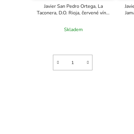
Javier San Pedro Ortega, La
Javi
Taconera, D.O. Rioja, červené víno,
Jama
0,75l
Skladem