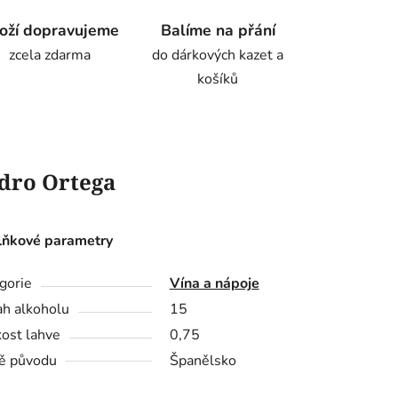
oží dopravujeme
Balíme na přání
zcela zdarma
do dárkových kazet a
košíků
dro Ortega
ňkové parametry
gorie
Vína a nápoje
h alkoholu
15
kost lahve
0,75
ě původu
Španělsko