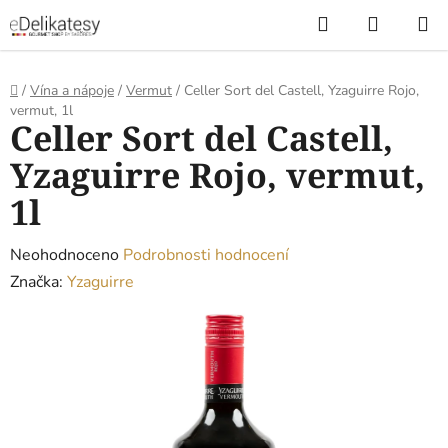
Přejít
Hledat
NÁKUP
na
KOŠÍK
obsah
Domů
/
Vína a nápoje
/
Vermut
/
Celler Sort del Castell, Yzaguirre Rojo,
vermut, 1l
Celler Sort del Castell,
Yzaguirre Rojo, vermut,
1l
Průměrné
Neohodnoceno
Podrobnosti hodnocení
hodnocení
Značka:
Yzaguirre
produktu
je
0,0
z
5
hvězdiček.