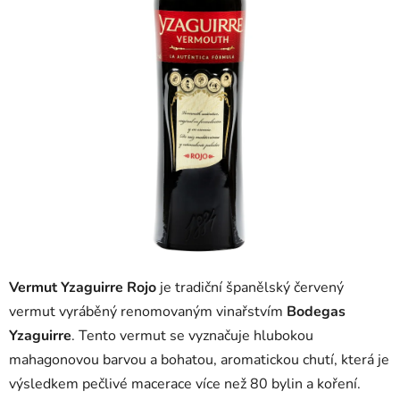
Vermut
Yzaguirre
Rojo
je
tradiční
španělský
červený
vermut
vyráběný
renomovaným
vinařstvím
Bodegas
Yzaguirre
.
Tento
vermut
se
vyznačuje
hlubokou
mahagonovou
barvou
a
bohatou,
aromatickou
chutí,
která
je
výsledkem
pečlivé
macerace
více
než
80
bylin
a
koření.