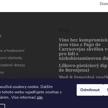
Dist
s
Blog
t
Víno bez kompromisů:
jsou vína z Pago de
Carraovejas skvělou 
e a hodnocení
pro lidi s
ení obchodu
nízkohistaminovou di
kladené dotazy
Lilkovo-pistáciový dip
de Berenjena)
rmy
Med & řemeslná znač
ní prohlídka
artMuria – sladký pří
harmonie přírody a l
oužívá soubory cookie. Dalším
Odmítnout
 tohoto webu vyjadřujete souhlas s
váním.. Více informací
zde
.
Maximální spokojenost, sehnal jsem zde lahev