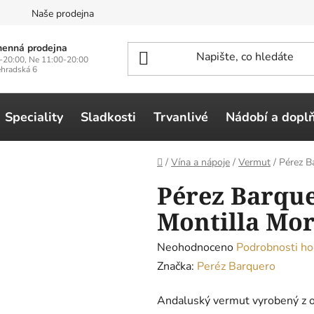
n
Naše prodejna
enná prodejna
-20:00, Ne 11:00-20:00
ehradská 6
Speciality
Sladkosti
Trvanlivé
Nádobí a dopl
Domů
/
Vína a nápoje
/
Vermut
/
Pérez Ba
Pérez Barque
Montilla Mori
Průměrné
Neohodnoceno
Podrobnosti ho
hodnocení
Značka:
Peréz Barquero
produktu
Andaluský vermut vyrobený z 
je