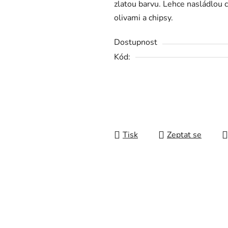
zlatou barvu. Lehce nasládlou 
0,0
olivami a chipsy.
z
5
Dostupnost
hvězdiček.
Kód:
Tisk
Zeptat se