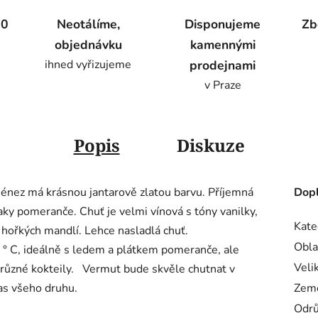
00
Neotálíme,
Disponujeme
Zb
objednávku
kamennými
ihned vyřizujeme
prodejnami
v Praze
Popis
Diskuze
nez má krásnou jantarově zlatou barvu. Příjemná
Dopl
ky pomeranče. Chuť je velmi vínová s tóny vanilky,
Kate
 hořkých mandlí. Lehce nasladlá chuť.
Obla
° C, ideálně s ledem a plátkem pomeranče, ale
Veli
 různé kokteily. Vermut bude skvěle chutnat v
as všeho druhu.
Zem
Odr