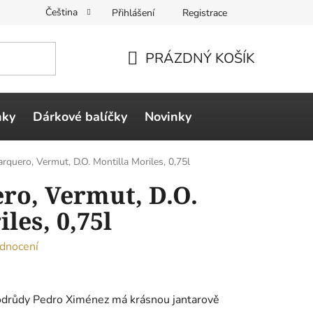
Čeština
Přihlášení
Registrace
PRÁZDNÝ KOŠÍK
NÁKUPNÍ
KOŠÍK
ňky
Dárkové balíčky
Novinky
rquero, Vermut, D.O. Montilla Moriles, 0,75l
ro, Vermut, D.O.
les, 0,75l
dnocení
odrůdy Pedro Ximénez má krásnou jantarově