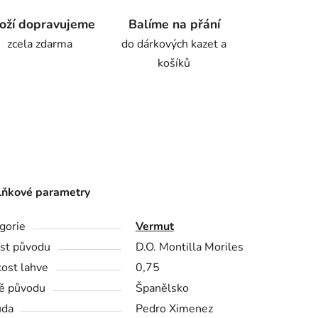
oží dopravujeme
Balíme na přání
zcela zdarma
do dárkových kazet a
košíků
ňkové parametry
gorie
Vermut
st původu
D.O. Montilla Moriles
kost lahve
0,75
ě původu
Španělsko
ůda
Pedro Ximenez