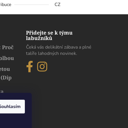
ribuce
CZ
Přidejte se k týmu
labužníků
 Proč
Čeká vás delikátní zábava a plné
talíře lahodných novinek.
volbou
etou
 (Dip
ka
běh
uxusu
Souhlasím
Dobrý den. Pokud chodíme s moji paní na