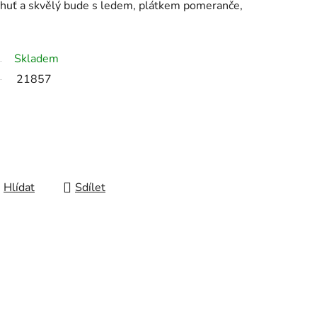
chuť a skvělý bude s ledem, plátkem pomeranče,
Skladem
21857
Hlídat
Sdílet