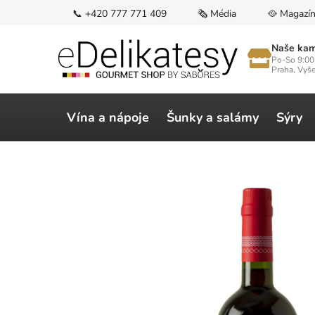
Přejít
📞 +420 777 771 409
🗞️ Média
🥘 Magazí
na
obsah
Naše kam
Po-So 9:00
Praha, Vyš
Vína a nápoje
Šunky a salámy
Sýry