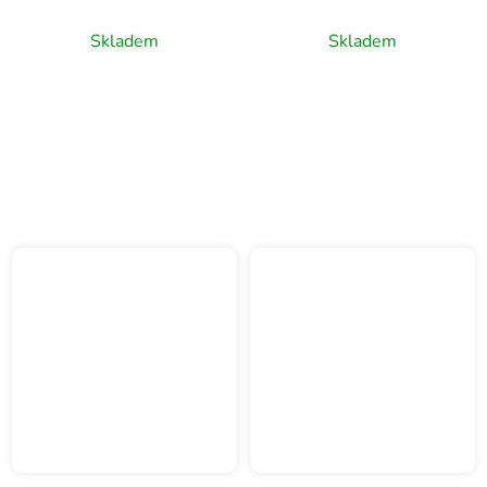
y León, červené víno,
Mentrida, červené víno,
0,75l
0,75l
Skladem
Skladem