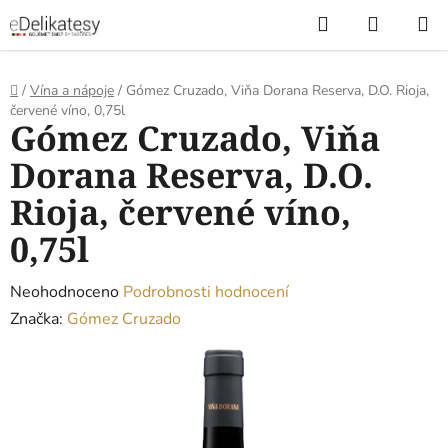
Přejít
Hledat
NÁKUP
na
KOŠÍK
obsah
Domů
/
Vína a nápoje
/
Gómez Cruzado, Viňa Dorana Reserva, D.O. Rioja,
červené víno, 0,75l
Gómez Cruzado, Viňa
Dorana Reserva, D.O.
Rioja, červené víno,
0,75l
Průměrné
Neohodnoceno
Podrobnosti hodnocení
hodnocení
Značka:
Gómez Cruzado
produktu
je
0,0
z