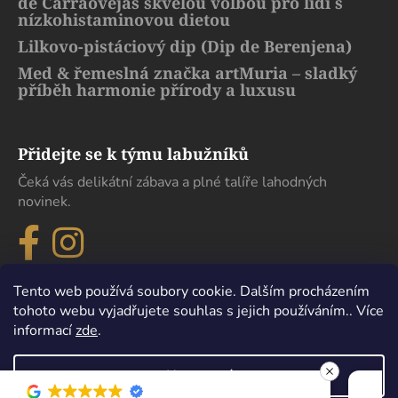
de Carraovejas skvělou volbou pro lidi s
nízkohistaminovou dietou
Lilkovo-pistáciový dip (Dip de Berenjena)
Med & řemeslná značka artMuria – sladký
příběh harmonie přírody a luxusu
Přidejte se k týmu labužníků
Čeká vás delikátní zábava a plné talíře lahodných
novinek.
Tento web používá soubory cookie. Dalším procházením
tohoto webu vyjadřujete souhlas s jejich používáním.. Více
informací
zde
.
Nastavení