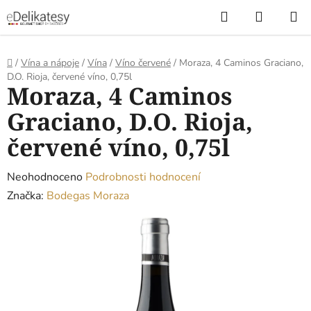
Přejít
Hledat
NÁKUP
na
KOŠÍK
obsah
Domů
/
Vína a nápoje
/
Vína
/
Víno červené
/
Moraza, 4 Caminos Graciano,
D.O. Rioja, červené víno, 0,75l
Moraza, 4 Caminos
Graciano, D.O. Rioja,
červené víno, 0,75l
Průměrné
Neohodnoceno
Podrobnosti hodnocení
hodnocení
Značka:
Bodegas Moraza
produktu
je
0,0
z
5
hvězdiček.