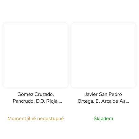
Gómez Cruzado,
Javier San Pedro
Pancrudo, D.O. Rioja,
Ortega, El Arca de Asa,
červené víno, 0,75l
D.O. Rioja, červené víno,
0,75l
Momentálně nedostupné
Skladem