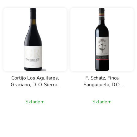
Cortijo Los Aguilares,
F. Schatz, Finca
Graciano, D. O. Sierras
Sanguijuela, D.O.
de Málaga, červené
Sierras de Málaga,
víno, 0,75l
červené víno, 0,75l
Skladem
Skladem