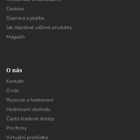
v
k
Cookies
y
Doprava a platba
v
Jak objednat vážené produkty
ý
p
Magazín
i
s
u
O nás
Kontakt
O nás
Recenze a hodnocení
Hodnocení obchodu
Často kladené dotazy
Pro firmy
Virtuální prohlídka