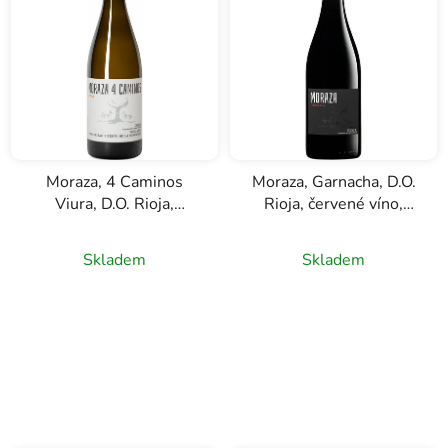
í
p
r
o
d
u
k
Moraza, 4 Caminos
Moraza, Garnacha, D.O.
t
Viura, D.O. Rioja,
Rioja, červené víno,
ů
oranžové(bílé) víno,
0,75l
0,75l
Skladem
Skladem