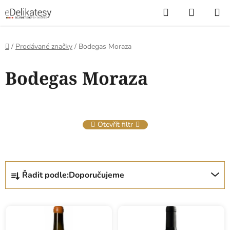
Přejít
Hledat
NÁKUP
na
KOŠÍK
obsah
Domů
/
Prodávané značky
/
Bodegas Moraza
V
Bodegas Moraza
ý
p
i
s
Otevřít filtr
p
r
o
Ř
d
Řadit podle:
Doporučujeme
a
u
z
k
e
t
n
ů