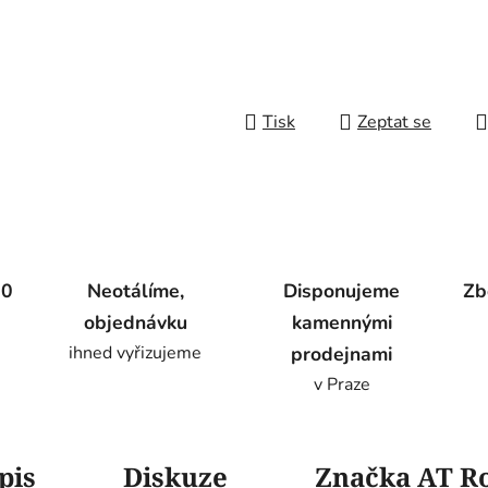
Tisk
Zeptat se
00
Neotálíme,
Disponujeme
Zb
objednávku
kamennými
ihned vyřizujeme
prodejnami
v Praze
pis
Diskuze
Značka
AT R