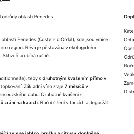
í odrůdy oblasti Penedès.
Dopl
Kate
z oblasti Penedès (Costers d’Ordal), kde jsou vinice
Obla
ento region. Réva je pěstována v ekologickém
Obsa
. Sklizeň probíhá ručně.
Odr
Ročn
Veli
ditionnelle), tedy s
druhotným kvašením přímo
v
Zem
stopkování.
Základní víno zraje
7 měsíců v
Dist
francouzského dubu.
Druhotné kvašení s
ů zrání na kalech
.
Ruční čiření v tancích a degoržáž
jící zelené jablko, hrušku a citrusy, doplněné