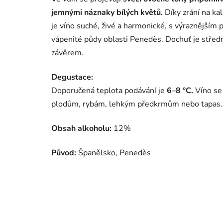
jemnými náznaky bílých květů.
Díky zrání na kal
je víno suché, živé a harmonické, s výraznějším
vápenité půdy oblasti Penedès. Dochuť je střed
závěrem.
Degustace:
Doporučená teplota podávání je
6–8 °C.
Víno se 
plodům, rybám, lehkým předkrmům nebo tapas.
Obsah alkoholu:
12%
Původ:
Španělsko, Penedès