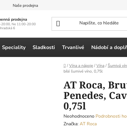
n
Naše prodejna
enná prodejna
-20:00, Ne 11:00-20:00
ehradská 6
Speciality
Sladkosti
Trvanlivé
Nádobí a dopl
Domů
/
Vína a nápoje
/
Vína
/
Šumivá vín
bílé šumivé víno, 0,75l
AT Roca, Bru
Penedes, Cav
0,75l
Průměrné
Neohodnoceno
Podrobnosti ho
hodnocení
Značka:
AT Roca