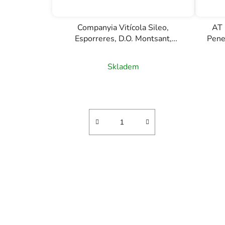
Companyia Vitícola Sileo,
AT 
Esporreres, D.O. Montsant,
Pene
červené víno, 0,75l
Skladem