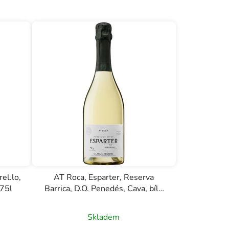
el.lo,
AT Roca, Esparter, Reserva
,75l
Barrica, D.O. Penedés, Cava, bílé
šumivé víno, 0,75l
Skladem