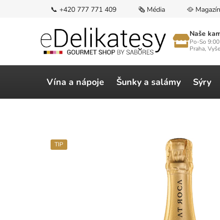
Přejít
📞 +420 777 771 409
🗞️ Média
🥘 Magazí
na
obsah
Naše kam
Po-So 9:00
Praha, Vyš
Vína a nápoje
Šunky a salámy
Sýry
TIP