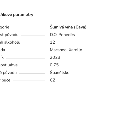
ňkové parametry
gorie
Šumivá vína (Cava)
st původu
D.O. Penedés
h alkoholu
12
ůda
Macabeo, Xarello
ík
2023
kost lahve
0,75
ě původu
Španělsko
ribuce
CZ