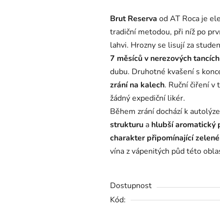
produktu
Brut Reserva
od AT Roca je el
je
tradiční metodou, při níž po pr
0,0
lahvi.
Hrozny se lisují za stud
z
7 měsíců v nerezových tancích
5
dubu.
Druhotné kvašení s kon
hvězdiček.
zrání na kalech
.
Ruční čiření v
žádný expediční likér.
Během zrání dochází k autolýze
strukturu
a
hlubší aromatický p
charakter
připomínající zelené
vína z vápenitých půd této oblas
Dostupnost
Kód: