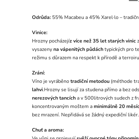
Odrůda:
55% Macabeu a
45% Xarel·lo
– tradičn
Vinice:
Hrozny pocházejí
z více než 35 let starých vinic
vysazeny
na vápenitých půdách
typických pro t
režimu s důrazem na respekt k přírodě a terroiru
Zrání:
Víno je vyráběno
tradiční metodou
(méthode tra
lahvi
.
Hrozny se lisují za studena přímo a bez od
nerezových tancích
a v 500litrových sudech z 
koncentrovaným moštem a
minimálně 20 měsíc
bez mrazení. Nepřidává se žádný expediční likér.
Chuť a aroma:
Ve vůni se projevují
svěží ovocné tóny připomína