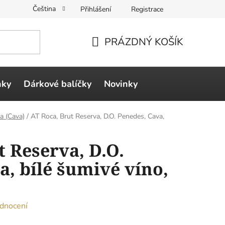
Čeština
Přihlášení
Registrace
PRÁZDNÝ KOŠÍK
NÁKUPNÍ
KOŠÍK
ňky
Dárkové balíčky
Novinky
a (Cava)
/
AT Roca, Brut Reserva, D.O. Penedes, Cava,
t Reserva, D.O.
a, bílé šumivé víno,
dnocení