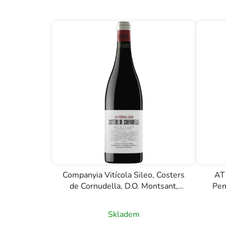
Companyia Vitícola Sileo, Costers
AT 
de Cornudella, D.O. Montsant,
Pen
červené víno, 0,75l
Skladem