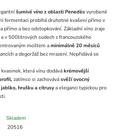
egantní
šumivé víno
z
oblasti Penedès
vyrobené
vní fermentaci probíhá druhotné kvašení přímo v
ena přímo a bez odstopkování.
Základní víno zraje
a v 500litrových sudech z francouzského
centrovaným moštem a
minimálně 20 měsíců
 tancích a degoržáž bez mrazení. Nepřidává se
 kvasinek, která vínu dodává
krémovější
rofil,
zatímco si zachovává
svěží ovocný
 jablko, hrušku a citrusy
a eleganci typickou pro
ti.
Skladem
20516