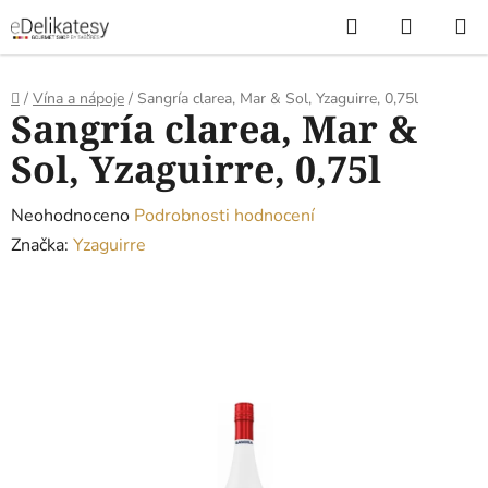
Přejít
Hledat
NÁKUP
na
KOŠÍK
obsah
Domů
/
Vína a nápoje
/
Sangría clarea, Mar & Sol, Yzaguirre, 0,75l
Sangría clarea, Mar &
Sol, Yzaguirre, 0,75l
Průměrné
Neohodnoceno
Podrobnosti hodnocení
hodnocení
Značka:
Yzaguirre
produktu
je
0,0
z
5
hvězdiček.