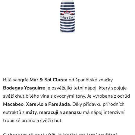
Bílá
sangría
Mar &
Sol
Clarea
od
španělské
značky
Bodegas
Yzaguirre
je
osvěžující
letní
nápoj,
který
spojuje
svěží
chuť
bílého
vína
s
ovocnými
tóny.
Je
vyrobena
z
odrůd
Macabeo
,
Xarel·lo
a
Parellada
.
Díky
přídavku
přírodních
extraktů
z
máty
,
maracuji
a
ananasu
má
nápoj
intenzivní
tropické
aroma
a
svěží
chuť.