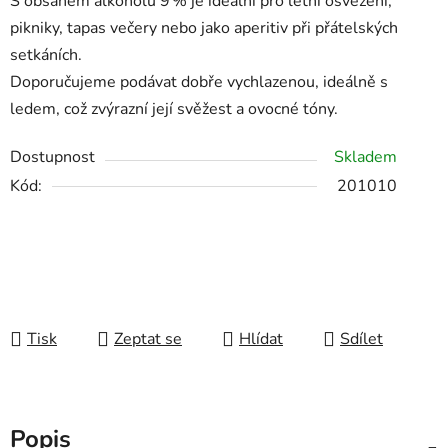
S
obsahem
alkoholu
9 %
je
ideální
pro
letní
osvěžení,
pikniky,
tapas
večery
nebo
jako
aperitiv
při
přátelských
setkáních.
Doporučujeme
podávat
dobře
vychlazenou,
ideálně
s
ledem,
což
zvýrazní
její
svěžest
a
ovocné
tóny.
Dostupnost
Skladem
Kód:
201010
Tisk
Zeptat se
Hlídat
Sdílet
Popis