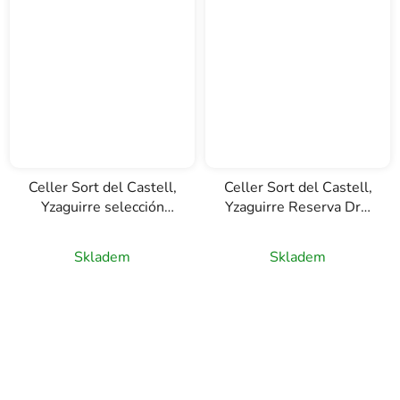
Celler Sort del Castell,
Celler Sort del Castell,
Yzaguirre selección
Yzaguirre Reserva Dry,
1884, vermut, 0,75l
vermut, 1l
Skladem
Skladem