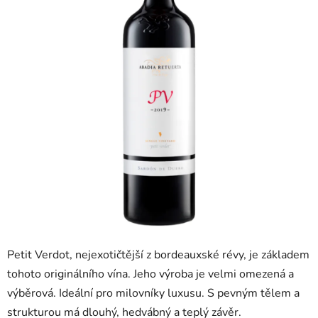
5
hvězdiček.
Petit Verdot, nejexotičtější z bordeauxské révy, je základem
tohoto originálního vína.
Jeho výroba je velmi omezená a
výběrová. Ideální pro milovníky luxusu.
S pevným tělem a
strukturou má dlouhý, hedvábný a teplý závěr.