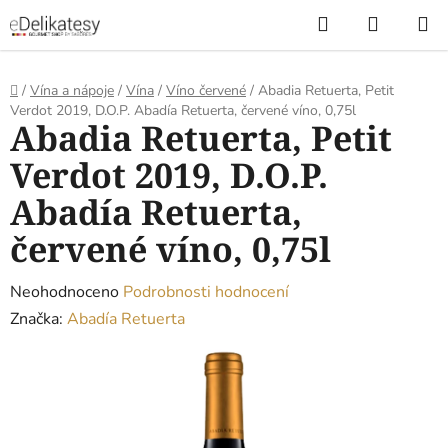
Přejít
Hledat
NÁKUP
na
KOŠÍK
obsah
Domů
/
Vína a nápoje
/
Vína
/
Víno červené
/
Abadia Retuerta, Petit
Verdot 2019, D.O.P. Abadía Retuerta, červené víno, 0,75l
Abadia Retuerta, Petit
Verdot 2019, D.O.P.
Abadía Retuerta,
červené víno, 0,75l
Průměrné
Neohodnoceno
Podrobnosti hodnocení
hodnocení
Značka:
Abadía Retuerta
produktu
je
0,0
z