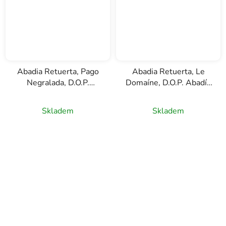
Abadia Retuerta, Pago
Abadia Retuerta, Le
Negralada, D.O.P.
Domaíne, D.O.P. Abadía
Abadía Retuerta,
Retuerta, bílé víno,
červené víno, 1,5l
0,75l
Skladem
Skladem