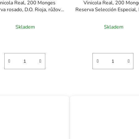
inicola Real, 200 Monges
Vinicola Real, 200 Mong
va rosado, D.O. Rioja, růžové
Reserva Selección Especial, 
víno, 0,75l
Rioja, červené víno, 0,7
Skladem
Skladem