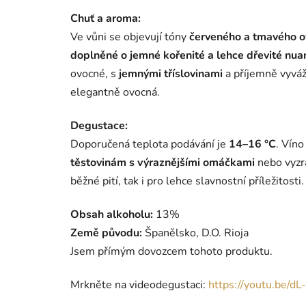
Chuť a aroma:
Ve vůni se objevují tóny
červeného a tmavého 
doplněné o jemné kořenité a lehce dřevité nua
ovocné, s
jemnými tříslovinami
a příjemně vyváž
elegantně ovocná.
Degustace:
Doporučená teplota podávání je
14–16 °C
. Vín
těstovinám s výraznějšími omáčkami
nebo vyzrá
běžné pití, tak i pro lehce slavnostní příležitosti.
Obsah alkoholu:
13%
Země původu:
Španělsko, D.O. Rioja
Jsem přímým dovozcem tohoto produktu.
Mrkněte na videodegustaci:
https://youtu.be/