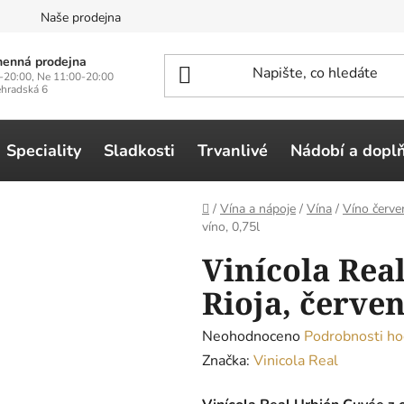
n
Naše prodejna
enná prodejna
-20:00, Ne 11:00-20:00
ehradská 6
Speciality
Sladkosti
Trvanlivé
Nádobí a dopl
Domů
/
Vína a nápoje
/
Vína
/
Víno červe
víno, 0,75l
Vinícola Rea
Rioja, červen
Průměrné
Neohodnoceno
Podrobnosti ho
hodnocení
Značka:
Vinicola Real
produktu