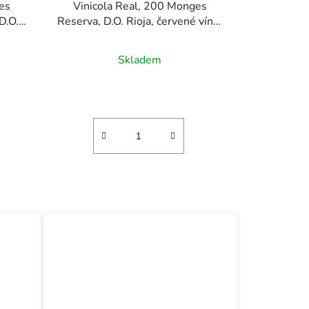
es
Vinicola Real, 200 Monges
D.O.C.
Reserva, D.O. Rioja, červené víno,
5l
0,75l
Skladem