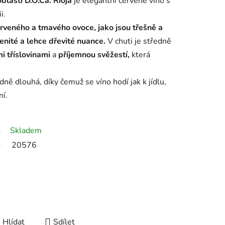
blasti D.O.Ca. Rioja
je elegantní červené víno s
i.
rveného a tmavého ovoce, jako jsou třešně a
enité a lehce dřevité nuance.
V chuti je středně
i tříslovinami
a
příjemnou svěžestí,
která
dně dlouhá, díky čemuž se víno hodí jak k jídlu,
ní.
Skladem
20576
Hlídat
Sdílet