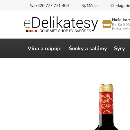
Přejít
📞 +420 777 771 409
🗞️ Média
🥘 Magazí
na
obsah
Naše kam
Po-So 9:00
Praha, Vyš
Vína a nápoje
Šunky a salámy
Sýry