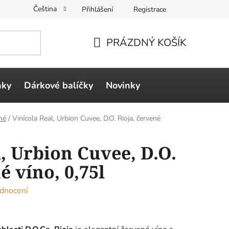
Čeština
Přihlášení
Registrace
PRÁZDNÝ KOŠÍK
NÁKUPNÍ
KOŠÍK
ňky
Dárkové balíčky
Novinky
né
/
Vinícola Real, Urbion Cuvee, D.O. Rioja, červené
l, Urbion Cuvee, D.O.
é víno, 0,75l
dnocení