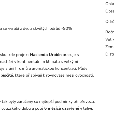
Obla
Obsa
Odr
ja se vyrábí z dvou skvělých odrůd -
90%
Ročn
Veli
Zem
Dist
sku, kde projekt
Hacienda Urbión
pracuje s
nachází v kontinentálním klimatu s velkými
uje zrání hroznů a aromatickou koncentraci. Půdy
 písčité
, které přispívají k rovnováze mezi ovocností,
 tak byly zaručeny co nejlepší podmínky při převozu.
ancouzského dubu a poté
6 měsíců uzavřené v lahvi
.