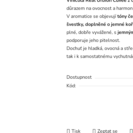
Vinícola Real Urbión Cuvée z o
je
důrazem na ovocnost a harmoni
0,0
V aromatice se objevují
tóny če
z
švestky, doplněné o jemné koř
5
plné, dobře vyvážené, s
jemným
hvězdiček.
podporuje jeho pitelnost.
Dochuť je hladká, ovocná a stře
tak i k samostatnému vychutná
Dostupnost
Kód:
Tisk
Zeptat se