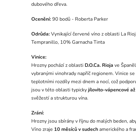
dubového dřeva.
Ocenění:
90 bodů - Roberta Parker
Odrůda:
Vynikající červené víno z oblasti La Rio
Tempranillo, 10% Garnacha Tinta
Vinice:
Hrozny pochází z oblasti
D.O.Ca. Rioja
ve Španěl
vybranými vinohrady napříč regionem. Vinice se 
teplotními rozdíly mezi dnem a nocí, což podpor
jsou v této oblasti typicky
jílovito-vápencové až
svěžestí a strukturou vína.
Zrání:
Hrozny jsou sbírány v říjnu do malých beden, aby
Víno zraje
10 měsíců
v
sudech
amerického a fr