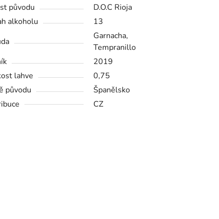
st původu
D.O.C Rioja
h alkoholu
13
Garnacha,
ůda
Tempranillo
ík
2019
kost lahve
0,75
ě původu
Španělsko
ribuce
CZ