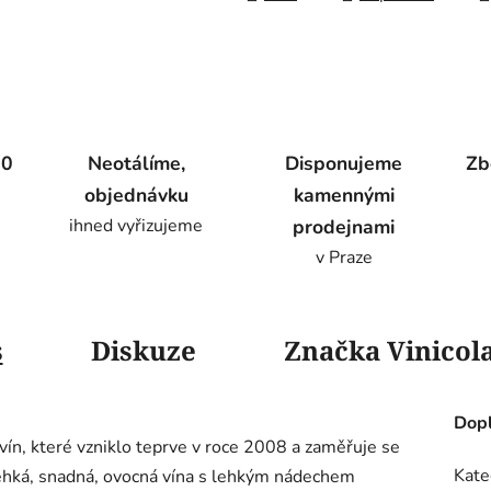
00
Neotálíme,
Disponujeme
Zb
objednávku
kamennými
ihned vyřizujeme
prodejnami
v Praze
s
Diskuze
Značka
Vinicola
Dopl
ín, které vzniklo teprve v roce 2008 a zaměřuje se
Kate
lehká, snadná, ovocná vína s lehkým nádechem