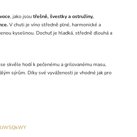
ovoce
, jako jsou
třešně, švestky a ostružiny,
nce.
V chuti je víno středně plné, harmonické a
enou kyselinou. Dochuť je hladká, středně dlouhá a
o se skvěle hodí k pečenému a grilovanému masu,
lým sýrům. Díky své vyváženosti je vhodné jak pro
dL-lJWSQkWY