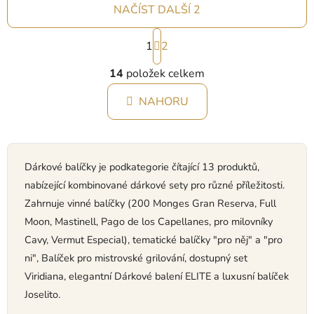
NAČÍST DALŠÍ 2
S
1
t
2
r
O
á
14
položek celkem
v
n
l
k
NAHORU
á
o
d
v
a
á
c
n
í
Dárkové balíčky je podkategorie čítající 13 produktů,
í
p
nabízející kombinované dárkové sety pro různé příležitosti.
r
Zahrnuje vinné balíčky (200 Monges Gran Reserva, Full
v
Moon, Mastinell, Pago de los Capellanes, pro milovníky
k
Cavy, Vermut Especial), tematické balíčky "pro něj" a "pro
y
ni", Balíček pro mistrovské grilování, dostupný set
v
ý
Viridiana, elegantní Dárkové balení ELITE a luxusní balíček
p
Joselito.
i