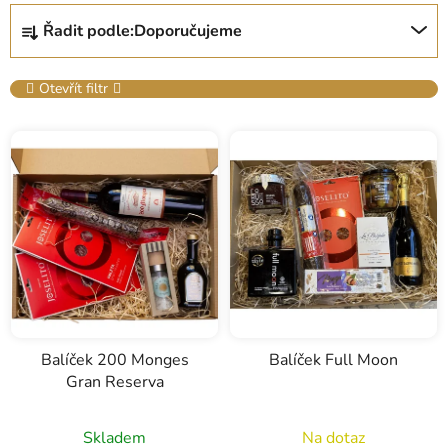
Ř
Řadit podle:
Doporučujeme
a
z
e
Otevřít filtr
n
V
í
ý
p
p
r
i
o
s
d
p
u
r
k
o
t
d
ů
u
Balíček 200 Monges
Balíček Full Moon
Gran Reserva
k
t
ů
Skladem
Na dotaz