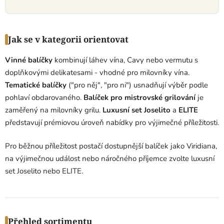
s
u
Jak se v kategorii orientovat
Vinné balíčky
kombinují láhev vína, Cavy nebo vermutu s
doplňkovými delikatesami - vhodné pro milovníky vína.
Tematické balíčky
("pro něj", "pro ni") usnadňují výběr podle
pohlaví obdarovaného.
Balíček pro mistrovské grilování
je
zaměřený na milovníky grilu.
Luxusní set Joselito
a
ELITE
představují prémiovou úroveň nabídky pro výjimečné příležitosti.
Pro běžnou příležitost postačí dostupnější balíček jako Viridiana,
na výjimečnou událost nebo náročného příjemce zvolte luxusní
set Joselito nebo ELITE.
Přehled sortimentu