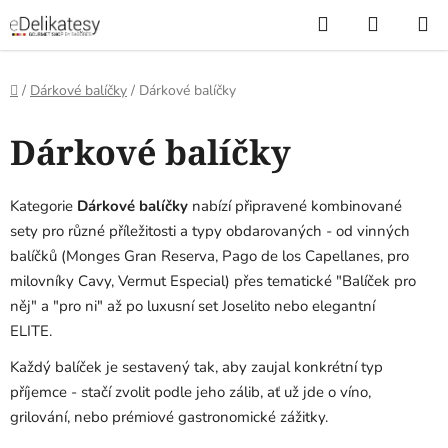
Přejít
Hledat
NÁKUP
na
KOŠÍK
obsah
Domů
/
Dárkové balíčky
/
Dárkové balíčky
Dárkové balíčky
Kategorie
Dárkové balíčky
nabízí připravené kombinované
sety pro různé příležitosti a typy obdarovaných - od vinných
balíčků (Monges Gran Reserva, Pago de los Capellanes, pro
milovníky Cavy, Vermut Especial) přes tematické "Balíček pro
něj" a "pro ni" až po luxusní set Joselito nebo elegantní
ELITE.
Každý balíček je sestavený tak, aby zaujal konkrétní typ
příjemce - stačí zvolit podle jeho zálib, ať už jde o víno,
grilování, nebo prémiové gastronomické zážitky.