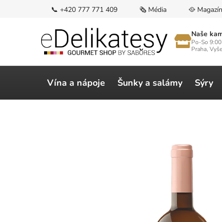
Přejít
📞 +420 777 771 409
🗞️ Média
🥘 Magazí
na
obsah
Naše kam
Po-So 9:00
Praha, Vyš
Vína a nápoje
Šunky a salámy
Sýry