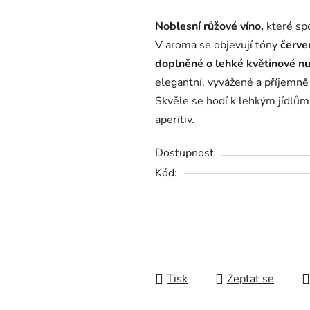
produktu
Noblesní růžové víno,
které spo
je
V aroma se objevují tóny
červe
0,0
doplněné o lehké květinové nu
z
elegantní, vyvážené a příjemn
5
Skvěle se hodí k lehkým jídlům
hvězdiček.
aperitiv.
Dostupnost
Kód:
Tisk
Zeptat se