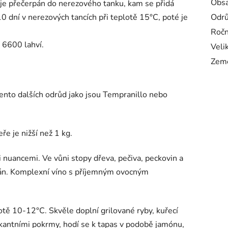
Obsa
je přečerpán do nerezového tanku, kam se přidá
0 dní v nerezových tancích při teplotě 15°C, poté je
Odr
Ročn
6600 lahví.
Veli
Zem
nto dalších odrůd jako jsou Tempranillo nebo
ře je nižší než 1 kg.
 nuancemi. Ve vůni stopy dřeva, pečiva, peckovin a
ián. Komplexní víno s příjemným ovocným
tě 10-12°C. Skvěle doplní grilované ryby, kuřecí
ikantními pokrmy, hodí se k tapas v podobě jamónu,