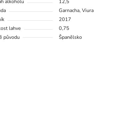
h alkoholu
12,5
ůda
Garnacha, Viura
ík
2017
kost lahve
0,75
ě původu
Španělsko