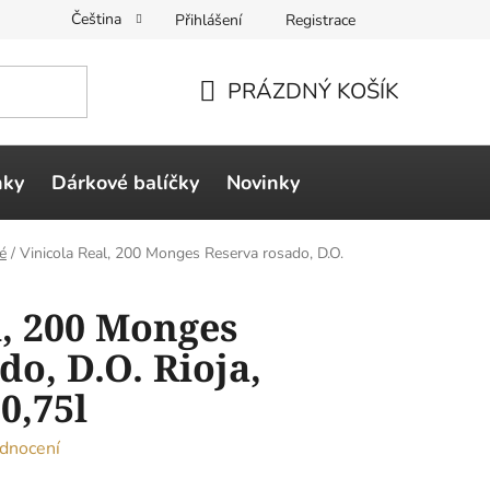
Čeština
Přihlášení
Registrace
PRÁZDNÝ KOŠÍK
NÁKUPNÍ
KOŠÍK
ňky
Dárkové balíčky
Novinky
é
/
Vinicola Real, 200 Monges Reserva rosado, D.O.
l, 200 Monges
o, D.O. Rioja,
0,75l
dnocení