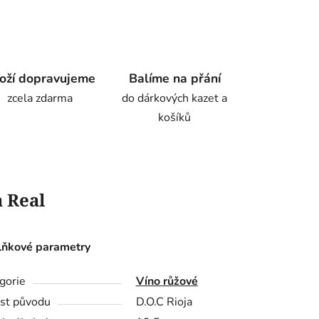
oží dopravujeme
Balíme na přání
zcela zdarma
do dárkových kazet a
košíků
 Real
ňkové parametry
gorie
Víno růžové
st původu
D.O.C Rioja