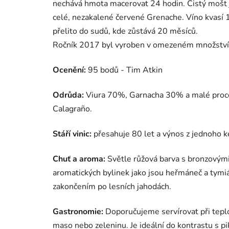
nechává hmota macerovat 24 hodin. Čistý mošt 
celé, nezakalené červené Grenache. Víno kvasí 1
přelito do sudů, kde zůstává 20 měsíců.
Ročník 2017 byl vyroben v omezeném množství 
Ocenění:
95 bodů - Tim Atkin
Odrůda:
Viura 70%, Garnacha 30% a malé proce
Calagraño.
Stáří vinic:
přesahuje 80 let a výnos z jednoho ke
Chuť a aroma:
Světle růžová barva s bronzovými
aromatických bylinek jako jsou heřmáneč a tym
zakončením po lesních jahodách.
Gastronomie:
Doporučujeme servírovat při teplo
maso nebo zeleninu. Je ideální do kontrastu s p