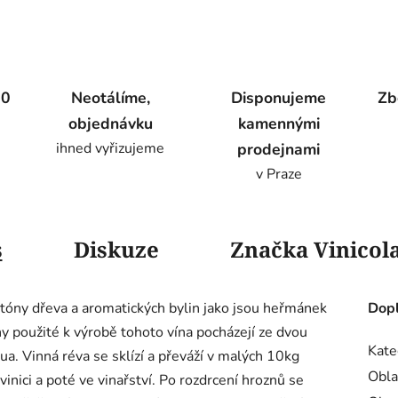
00
Neotálíme,
Disponujeme
Zb
objednávku
kamennými
ihned vyřizujeme
prodejnami
v Praze
s
Diskuze
Značka
Vinicola
óny dřeva a aromatických bylin jako jsou heřmánek
Dopl
ny použité k výrobě tohoto vína pocházejí ze dvou
Kate
a. Vinná réva se sklízí a převáží v malých 10kg
Obla
inici a poté ve vinařství. Po rozdrcení hroznů se