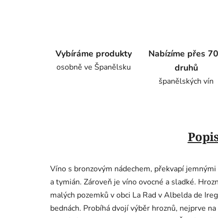
Vybíráme produkty
Nabízíme přes 7
osobně ve Španělsku
druhů
španělských vín
Popi
Víno s bronzovým nádechem, překvapí jemnými t
a tymián. Zároveň je víno ovocné a sladké. Hroz
malých pozemků v obci La Rad v Albelda de Iregu
bednách. Probíhá dvojí výběr hroznů, nejprve na v