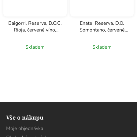
Baigorri, Reserva, D.O.C.
Enate, Reserva, D.O.
Rioja, červené víno,
Somontano, červené
0,75l
víno, 0,75l
Skladem
Skladem
Z
á
Vše o nákupu
p
a
Moje objednávka