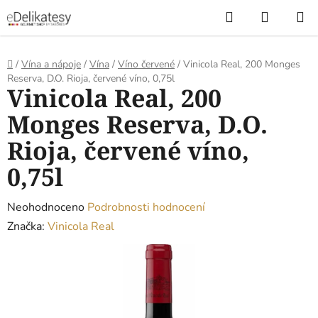
Přejít
Hledat
NÁKUP
na
KOŠÍK
obsah
Domů
/
Vína a nápoje
/
Vína
/
Víno červené
/
Vinicola Real, 200 Monges
Reserva, D.O. Rioja, červené víno, 0,75l
Vinicola Real, 200
Monges Reserva, D.O.
Rioja, červené víno,
0,75l
Průměrné
Neohodnoceno
Podrobnosti hodnocení
hodnocení
Značka:
Vinicola Real
produktu
je
0,0
z