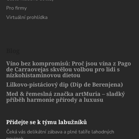
Pro firmy
Virtuální prohlídka
Blog
Víno bez kompromisů: Proč jsou vína z Pago
de Carraovejas skvělou volbou pro lidi s
nízkohistaminovou dietou
Lilkovo-pistáciový dip (Dip de Berenjena)
Med & řemeslná značka artMuria – sladký
příběh harmonie přírody a luxusu
Přidejte se k týmu labužníků
Čeká vás delikátní zábava a plné talíře lahodných
novinek.