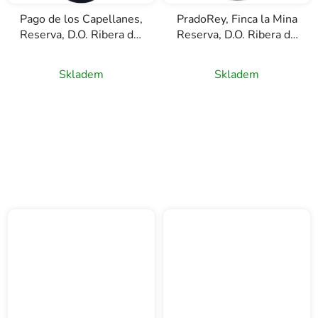
Pago de los Capellanes,
PradoRey, Finca la Mina
Reserva, D.O. Ribera del
Reserva, D.O. Ribera de
Duero, červené víno,
Duero, červené víno,
0,75l
0,75l
Skladem
Skladem