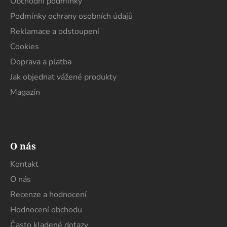
t
Obchodní podmínky
í
Podmínky ochrany osobních údajů
Reklamace a odstoupení
Cookies
Doprava a platba
Jak objednat vážené produkty
Magazín
O nás
Kontakt
O nás
Recenze a hodnocení
Hodnocení obchodu
Často kladené dotazy