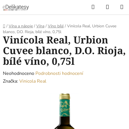
Přejít
Hledat
NÁKUP
na
KOŠÍK
obsah
Domů
/
Vína a nápoje
/
Vína
/
Víno bílé
/
Vinícola Real, Urbion Cuvee
blanco, D.O. Rioja, bílé víno, 0,75l
Vinícola Real, Urbion
Cuvee blanco, D.O. Rioja,
bílé víno, 0,75l
Průměrné
Neohodnoceno
Podrobnosti hodnocení
hodnocení
Značka:
Vinicola Real
produktu
je
0,0
z
5
hvězdiček.