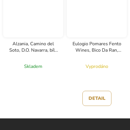
Alzania, Camino del
Eulogio Pomares Fento
Soto, D.O. Navarra, bílé
Wines, Bico Da Ran,
víno, 0,75l
D.O. Rias Baixas, bílé
víno, 0,75l
Skladem
Vyprodáno
DETAIL
Z
á