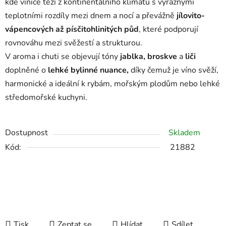
kde vinice těží z kontinentálního klimatu s výraznými
teplotními rozdíly mezi dnem a nocí a převážně
jílovito-
vápencových až písčitohlinitých půd
, které podporují
rovnováhu mezi svěžestí a strukturou.
V aroma i chuti se objevují tóny
jablka, broskve
a
liči
doplněné o
lehké bylinné nuance,
díky čemuž je víno svěží,
harmonické a ideální k rybám, mořským plodům nebo lehké
středomořské kuchyni.
Dostupnost
Skladem
Kód:
21882
Tisk
Zeptat se
Hlídat
Sdílet