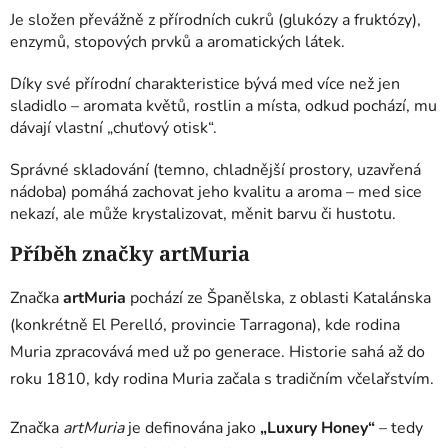
Je složen převážně z přírodních cukrů (glukózy a fruktózy),
enzymů, stopových prvků a aromatických látek.
Díky své přírodní charakteristice bývá med více než jen
sladidlo – aromata květů, rostlin a místa, odkud pochází, mu
dávají vlastní „chuťový otisk“.
Správné skladování (temno, chladnější prostory, uzavřená
nádoba) pomáhá zachovat jeho kvalitu a aroma – med sice
nekazí, ale může krystalizovat, měnit barvu či hustotu.
Příběh značky artMuria
Značka
artMuria
pochází ze Španělska, z oblasti Katalánska
(konkrétně El Perelló, provincie Tarragona), kde rodina
Muria zpracovává med už po generace. Historie sahá až do
roku 1810, kdy rodina Muria začala s tradičním včelařstvím.
Značka
artMuria
je definována jako
„Luxury Honey“
– tedy