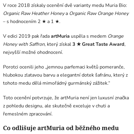
V roce 2018 získaly ocenění dvě varianty medu Muria Bio:
Organic Raw Heather Honey
a
Organic Raw Orange Honey
– s hodnocením 2 ★ a 1 ★.
V edici 2019 pak řada
artMuria
uspěla s medem
Orange
Honey with Saffron
, který získal
3 ★ Great Taste Award
,
nejvyšší možné ohodnocení.
Porotci ocenili jeho „jemnou parfemaci květů pomeranče,
hlubokou zlatavou barvu a elegantní dotek šafránu, který z
tohoto medu dělá mimořádný gurmánský zážitek.“
Toto ocenění potvrzuje, že artMuria není jen luxusní značka
z pohledu designu, ale skutečně exceluje v chuti a
řemeslném zpracování.
Co odlišuje artMuria od běžného medu