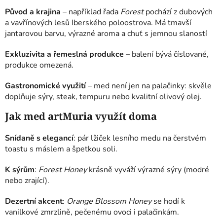
Původ a krajina
– například řada
Forest
pochází z dubových
a vavřínových lesů Iberského poloostrova. Má tmavší
jantarovou barvu, výrazné aroma a chuť s jemnou slaností
Exkluzivita a řemeslná produkce
– balení bývá číslované,
produkce omezená.
Gastronomické využití
– med není jen na palačinky: skvěle
doplňuje sýry, steak, tempuru nebo kvalitní olivový olej.
Jak med artMuria využít doma
Snídaně s elegancí
: pár lžiček lesního medu na čerstvém
toastu s máslem a špetkou soli.
K sýrům
:
Forest Honey
krásně vyváží výrazné sýry (modré
nebo zrající).
Dezertní akcent
:
Orange Blossom Honey
se hodí k
vanilkové zmrzlině, pečenému ovoci i palačinkám.