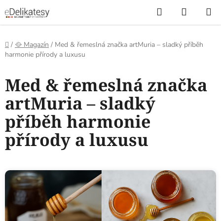
Přejít
Hledat
NÁKUP
na
KOŠÍK
obsah
Domů
/
🥘 Magazín
/
Med & řemeslná značka artMuria – sladký příběh
harmonie přírody a luxusu
Med & řemeslná značka
artMuria – sladký
příběh harmonie
přírody a luxusu