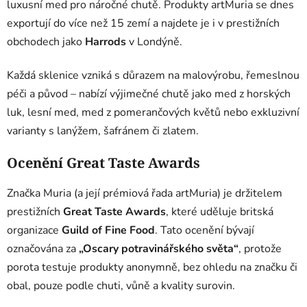
luxusní med pro náročné chutě. Produkty artMuria se dnes
exportují do více než 15 zemí a najdete je i v prestižních
obchodech jako
Harrods
v Londýně.
Každá sklenice vzniká s důrazem na malovýrobu, řemeslnou
péči a původ – nabízí výjimečné chutě jako med z horských
luk, lesní med, med z pomerančových květů nebo exkluzivní
varianty s lanýžem, šafránem či zlatem.
Ocenění Great Taste Awards
Značka Muria (a její prémiová řada artMuria) je držitelem
prestižních
Great Taste Awards
, které uděluje britská
organizace
Guild of Fine Food
. Tato ocenění bývají
označována za
„Oscary potravinářského světa“
, protože
porota testuje produkty anonymně, bez ohledu na značku či
obal, pouze podle chuti, vůně a kvality surovin.