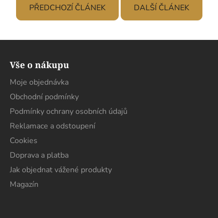
PŘEDCHOZÍ ČLÁNEK
DALŠÍ ČLÁNEK
Z
á
Vše o nákupu
p
a
Moje objednávka
t
Obchodní podmínky
í
Podmínky ochrany osobních údajů
Reklamace a odstoupení
Cookies
Doprava a platba
Jak objednat vážené produkty
Magazín