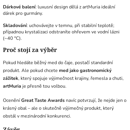
Dárkové balení
: luxusní design dělá z artMuria ideální
dárek pro gurmány.
Skladování
: uchovávejte v temnu, při stabilní teplotě;
případnou krystalizaci odstraníte ohřevem ve vodní lázni
(~40 °C).
Proč stojí za výběr
Pokud hledáte běžný med do čaje, postačí standardní
produkt. Ale pokud chcete
med jako gastronomický
zážitek
, který spojuje výjimečnost krajiny, řemesla a chuti,
artMuria
je přesně tou volbou.
Ocenění
Great Taste Awards
navíc potvrzují, že nejde jen o
krásný obal – ale o skutečně výjimečný produkt, který
obstál v mezinárodní konkurenci.
Závěr