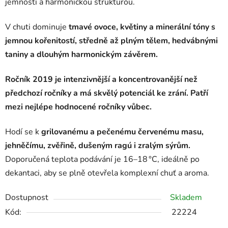
jemností a harmonickou strukturou.
V chuti dominuje
tmavé ovoce, květiny a minerální tóny s
jemnou kořenitostí, středně až plným tělem, hedvábnými
taniny a dlouhým harmonickým závěrem.
Ročník 2019 je intenzivnější a koncentrovanější než
předchozí ročníky a má skvělý potenciál ke zrání. P
atří
mezi nejlépe hodnocené ročníky vůbec.
Hodí se k
grilovanému a pečenému červenému masu,
jehněčímu, zvěřině, dušeným ragú i zralým sýrům.
Doporučená teplota podávání je 16–18 °C, ideálně po
dekantaci, aby se plně otevřela komplexní chuť a aroma.
Dostupnost
Skladem
Kód:
22224