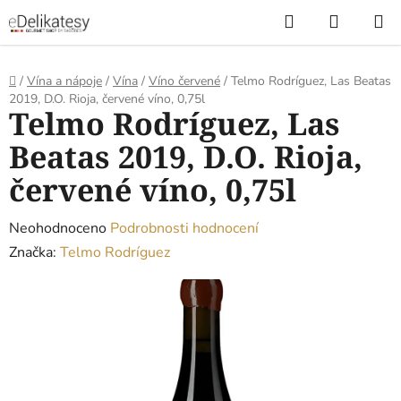
Přejít
Hledat
NÁKUP
na
KOŠÍK
obsah
Domů
/
Vína a nápoje
/
Vína
/
Víno červené
/
Telmo Rodríguez, Las Beatas
2019, D.O. Rioja, červené víno, 0,75l
Telmo Rodríguez, Las
Beatas 2019, D.O. Rioja,
červené víno, 0,75l
Průměrné
Neohodnoceno
Podrobnosti hodnocení
hodnocení
Značka:
Telmo Rodríguez
produktu
je
0,0
z
5
hvězdiček.