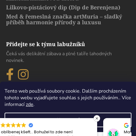
Lilkovo-pistáciový dip (Dip de Berenjena)
Med & řemeslná značka artMuria – sladký
příběh harmonie přírody a luxusu
Přidejte se k týmu labužníků
Čeká vás delikátní zábava a plné talíře lahodných
novinek.
Tento web používá soubory cookie. Dalším procházením
tohoto webu vyjadřujete souhlas s jejich používáním.. Více
informací
zde
.
Nastavení
Maximální spokojenost, sehnal jsem zde lahev
Vytvořil Shoptet