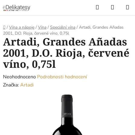
Přejít
Hledat
NÁKUP
na
KOŠÍK
obsah
Domů
/
Vína a nápoje
/
Vína
/
Speciální vína
/
Artadi, Grandes Añadas
2001, D.O. Rioja, červené víno, 0,75l
Artadi, Grandes Añadas
2001, D.O. Rioja, červené
víno, 0,75l
Průměrné
Neohodnoceno
Podrobnosti hodnocení
hodnocení
Značka:
Artadi
produktu
je
0,0
z
5
hvězdiček.