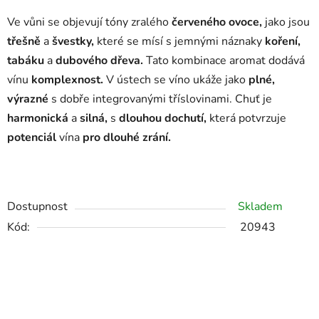
Ve vůni se objevují tóny zralého
červeného ovoce,
jako jsou
třešně
a
švestky,
které se mísí s jemnými náznaky
koření,
tabáku
a
dubového dřeva.
Tato kombinace aromat dodává
vínu
komplexnost.
V ústech se víno ukáže jako
plné,
výrazné
s dobře integrovanými tříslovinami. Chuť je
harmonická
a
silná,
s
dlouhou dochutí,
která potvrzuje
potenciál
vína
pro dlouhé zrání.
Dostupnost
Skladem
Kód:
20943