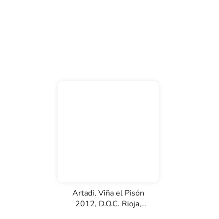
Artadi, Viña el Pisón
2012, D.O.C. Rioja,
červené víno, 0,75l