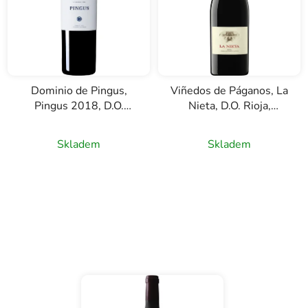
Dominio de Pingus,
Viñedos de Páganos, La
Pingus 2018, D.O.
Nieta, D.O. Rioja,
Ribera del Duero,
červené víno, 0,75l
Průměrné
červené víno, 0,75l
Skladem
Skladem
hodnocení
produktu
je
5,0
z
5
hvězdiček.